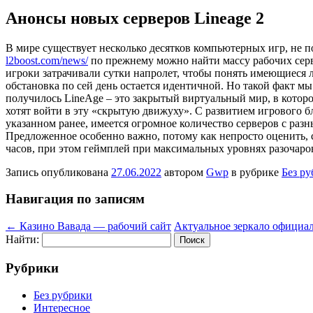
Анонсы новых серверов Lineage 2
В мирe сущeствуeт несколько десятков компьютерных игр, не 
l2boost.com/news/
по прежнему можно найти массу рабочих серво
игроки затрачивали сутки напролет, чтобы понять имеющиеся л
обстановка по сей день остается идентичной. Но такой факт м
получилось LineAge – это закрытый виртуальный мир, в котор
хотят войти в эту «скрытую движуху». С развитием игрового бл
указанном ранее, имеется огромное количество серверов с раз
Предложенное особенно важно, потому как непросто оценить, с
часов, при этом геймплей при максимальных уровнях разочаро
Запись опубликована
27.06.2022
автором
Gwp
в рубрике
Без р
Навигация по записям
←
Казино Вавада — рабочий сайт
Актуальное зеркало официал
Найти:
Рубрики
Без рубрики
Интересное