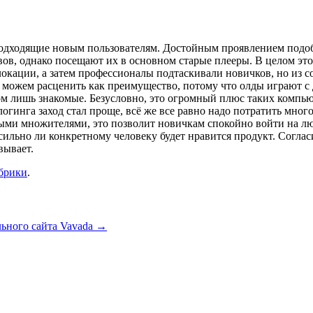
подходящие новым пользователям. Достойным проявлением подобн
в, однако посещают их в основном старые плееры. В целом это
окации, а затем профессионалы подтаскивали новичков, но из со
ы можем расценить как преимущество, потому что олды играют с 
ом лишь знакомые. Безусловно, это огромный плюс таких компью
огинга заход стал проще, всё же все равно надо потратить мног
ными множителями, это позволит новичкам спокойно войти на люб
ильно ли конкретному человеку будет нравится продукт. Согласи
вывает.
убрики
.
ьного сайта Vavada
→