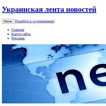
Украинская лента новостей
Перейти к содержимому
Меню
Главная
Карта сайта
Реклама