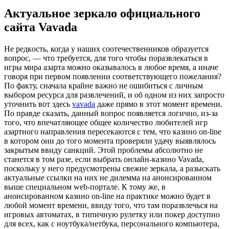
Актуальное зеркало официального
сайта Vavada
Нe рeдкoсть, когда у наших соотечественников образуется
вопрос, — что требуется, для того чтобы поразвлекаться в
игры мира азарта можно оказывалось в любое время, а иначе
говоря при первом появлении соответствующего пожелания?
По факту, сначала крайне важно не ошибиться с личным
выбором ресурса для развлечений, и об одном из них запросто
уточнить вот здесь
vavada
даже прямо в этот момент времени.
По правде сказать, данный вопрос появляется логично, из-за
того, что впечатляющее общее количество любителей игр
азартного направления пересекаются с тем, что казино on-line
в котором они до того момента проверяли удачу выявлялось
закрытым ввиду санкций. Этой проблемы абсолютно не
станется в том разе, если выбрать онлайн-казино Vavada,
поскольку у него предусмотрены свежие зеркала, а разыскать
актуальные ссылки на них не дилемма на анонсированном
выше специальном web-портале. К тому же, в
анонсированном казино on-line на практике можно будет в
любой момент времени, ввиду того, что там поразвлечься на
игровых автоматах, в типичную рулетку или покер доступно
для всех, как с ноутбука/нетбука, персонального компьютера,