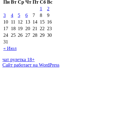
Пн
Вт
Ср
Чт
Пт
Сб
Вс
1
2
3
4
5
6
7
8
9
10
11
12
13
14
15
16
17
18
19
20
21
22
23
24
25
26
27
28
29
30
31
« Июл
чат рулетка 18+
Сайт работает на WordPress