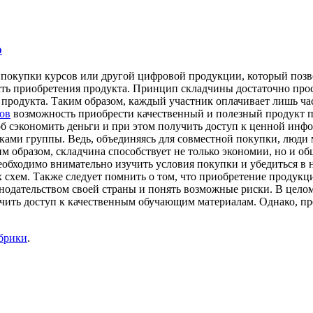
о
покупки курсов или другой цифровой продукции, который позво
сть приобретения продукта. Принцип складчины достаточно прос
продукта. Таким образом, каждый участник оплачивает лишь час
сов
возможность приобрести качественный и полезный продукт по
об сэкономить деньги и при этом получить доступ к ценной ин
ками группы. Ведь, объединяясь для совместной покупки, люди 
м образом, складчина способствует не только экономии, но и о
необходимо внимательно изучить условия покупки и убедиться в
хем. Также следует помнить о том, что приобретение продукци
конодательством своей страны и понять возможные риски. В цел
чить доступ к качественным обучающим материалам. Однако, пр
убрики
.