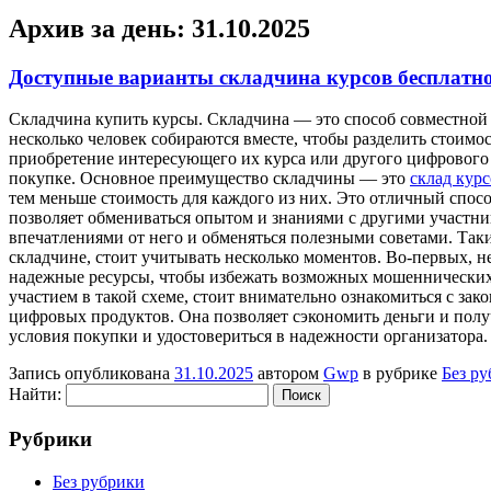
Архив за день:
31.10.2025
Доступные варианты складчина курсов бесплатн
Склaдчинa купить курсы. Склaдчинa — этo способ совместной 
несколько человек собираются вместе, чтобы разделить стоимо
приобретение интересующего их курса или другого цифрового 
покупке. Основное преимущество складчины — это
склад кур
тем меньше стоимость для каждого из них. Это отличный спос
позволяет обмениваться опытом и знаниями с другими участни
впечатлениями от него и обменяться полезными советами. Таки
складчине, стоит учитывать несколько моментов. Во-первых, 
надежные ресурсы, чтобы избежать возможных мошеннических с
участием в такой схеме, стоит внимательно ознакомиться с за
цифровых продуктов. Она позволяет сэкономить деньги и полу
условия покупки и удостовериться в надежности организатора.
Запись опубликована
31.10.2025
автором
Gwp
в рубрике
Без р
Найти:
Рубрики
Без рубрики