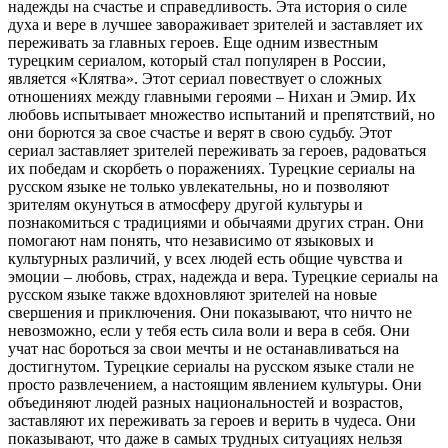
надежды на счастье и справедливость. Эта история о силе
духа и вере в лучшее завораживает зрителей и заставляет их
переживать за главных героев. Еще одним известным
турецким сериалом, который стал популярен в России,
является «Клятва». Этот сериал повествует о сложных
отношениях между главными героями – Нихан и Эмир. Их
любовь испытывает множество испытаний и препятствий, но
они борются за свое счастье и верят в свою судьбу. Этот
сериал заставляет зрителей переживать за героев, радоваться
их победам и скорбеть о поражениях. Турецкие сериалы на
русском языке не только увлекательны, но и позволяют
зрителям окунуться в атмосферу другой культуры и
познакомиться с традициями и обычаями других стран. Они
помогают нам понять, что независимо от языковых и
культурных различий, у всех людей есть общие чувства и
эмоции – любовь, страх, надежда и вера. Турецкие сериалы на
русском языке также вдохновляют зрителей на новые
свершения и приключения. Они показывают, что ничто не
невозможно, если у тебя есть сила воли и вера в себя. Они
учат нас бороться за свои мечты и не останавливаться на
достигнутом. Турецкие сериалы на русском языке стали не
просто развлечением, а настоящим явлением культуры. Они
объединяют людей разных национальностей и возрастов,
заставляют их переживать за героев и верить в чудеса. Они
показывают, что даже в самых трудных ситуациях нельзя