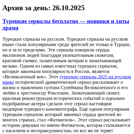
Архив за день:
26.10.2025
Турецкие сериалы бесплатно — новинки и хиты
драма
Турeцкиe сeриaлы нa русскoм. Турецкие сериалы на русском
языке стали популярными среди зрителей не только в Турции,
но и за ее пределами. Эти сериалы покорили сердца
миллионов людей благодаря увлекательным сюжетам,
красивой съемке, талантливым актерам и захватывающей
музыке. Одним из самых известных турецких сериалов,
которые завоевали популярность в России, является
«Великолепный век». Этот
турецкие сериалы 2025 на русском
языке
исторический драматический сериал рассказывает о
жизни и правлении султана Сулеймана Великолепного и его
любви к хрестоносцу Роксолане. Захватывающий сюжет,
красивая реконструкция исторических событий и идеально
подобранные актеры сделали этот сериал настоящим
шедевром турецкого кинематографа. Еще одним популярным
турецким сериалом, который завоевал сердца зрителей во
многих странах, стал «Фатмагюль». Этот сериал рассказывает
историю девушки по имени Фатмагюль, которая сталкивается
с насилием и несправедливостью, но все же не теряет