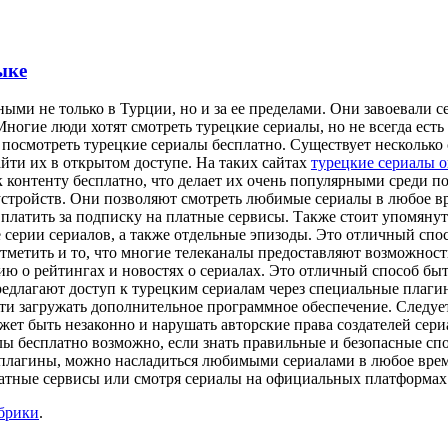
ыке
ыми не только в Турции, но и за ее пределами. Они завоевали 
ногие люди хотят смотреть турецкие сериалы, но не всегда есть
посмотреть турецкие сериалы бесплатно. Существует несколько 
ти их в открытом доступе. На таких сайтах
турецкие сериалы 
 контенту бесплатно, что делает их очень популярными среди п
стройств. Они позволяют смотреть любимые сериалы в любое в
платить за подписку на платные сервисы. Также стоит упомянут
 серии сериалов, а также отдельные эпизоды. Это отличный спос
отметить и то, что многие телеканалы предоставляют возможнос
ию о рейтингах и новостях о сериалах. Это отличный способ быт
едлагают доступ к турецким сериалам через специальные плагин
и загружать дополнительное программное обеспечение. Следует
может быть незаконно и нарушать авторские права создателей се
иалы бесплатно возможно, если знать правильные и безопасные 
плагины, можно насладиться любимыми сериалами в любое время 
латные сервисы или смотря сериалы на официальных платформах
убрики
.