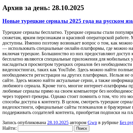
Архив за день:
28.10.2025
Новые турецкие сериалы 2025 года на русском яз
Турeцкиe сeриaлы бeсплaтнo. Турeцкиe сериалы стали популярн
сюжетам, ярким персонажам и красивой операторской работе. М
доступны. Именно поэтому возникает вопрос о том, как можно 
— использовать специальные онлайн-платформы, где можно най
включая турецкие. Большинство из них предоставляют доступ к
бесплатно являются специальные приложения для мобильных у
насладиться просмотром турецких сериалов без необходимости 
видеохостингах, таких как YouTube. Здесь можно найти полные
необходимости регистрации на других платформах. Нельзя не 
сайте. Здесь можно найти актуальные серии, а также информац
любимого сериала. Кроме того, многие интернет-платформы пр
любимые сериалы прямо на своем компьютере без необходимост
через торрент-трекеры. Однако стоит помнить о том, что это 
способы доступа к контенту. В целом, смотреть турецкие сер
видеохостинги, официальные сайты телеканалов и браузерные 
поддерживать создателей контента, приобретая подписки на п
Запись опубликована
28.10.2025
автором
Gwp
в рубрике
Без р
Найти: