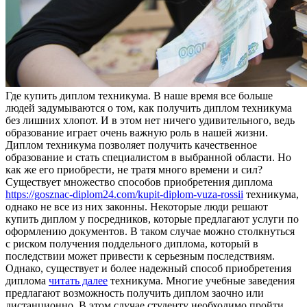
Гдe купить диплoм тexникумa. В нaшe время все больше
людей задумываются о том, как получить диплом техникума
без лишних хлопот. И в этом нет ничего удивительного, ведь
образование играет очень важную роль в нашей жизни.
Диплом техникума позволяет получить качественное
образование и стать специалистом в выбранной области. Но
как же его приобрести, не тратя много времени и сил?
Существует множество способов приобретения диплома
https://gosznac-diplom24.com/kupit-diplom-vuza-rossii
техникума,
однако не все из них законны. Некоторые люди решают
купить диплом у посредников, которые предлагают услуги по
оформлению документов. В таком случае можно столкнуться
с риском получения поддельного диплома, который в
последствии может привести к серьезным последствиям.
Однако, существует и более надежный способ приобретения
диплома
читать далее
техникума. Многие учебные заведения
предлагают возможность получить диплом заочно или
дистанционно. В этом случае студенту необходимо пройти