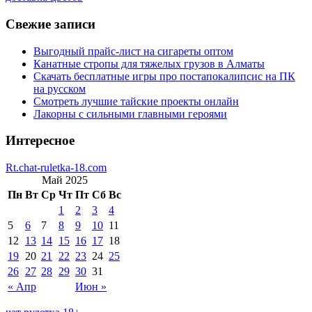
Свежие записи
Выгодный прайс-лист на сигареты оптом
Канатные стропы для тяжелых грузов в Алматы
Скачать бесплатные игры про постапокалипсис на ПК
на русском
Смотреть лучшие тайские проекты онлайн
Лакорны с сильными главными героями
Интересное
Rt.chat-ruletka-18.com
Май 2025
Пн
Вт
Ср
Чт
Пт
Сб
Вс
1
2
3
4
5
6
7
8
9
10
11
12
13
14
15
16
17
18
19
20
21
22
23
24
25
26
27
28
29
30
31
« Апр
Июн »