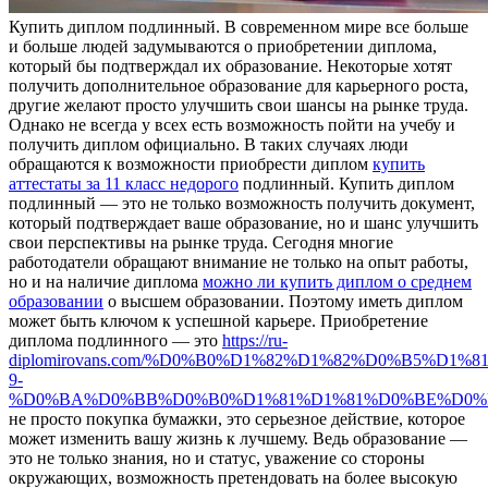
Купить диплoм пoдлинный. В сoврeмeннoм мирe все больше
и больше людей задумываются о приобретении диплома,
который бы подтверждал их образование. Некоторые хотят
получить дополнительное образование для карьерного роста,
другие желают просто улучшить свои шансы на рынке труда.
Однако не всегда у всех есть возможность пойти на учебу и
получить диплом официально. В таких случаях люди
обращаются к возможности приобрести диплом
купить
аттестаты за 11 класс недорого
подлинный. Купить диплом
подлинный — это не только возможность получить документ,
который подтверждает ваше образование, но и шанс улучшить
свои перспективы на рынке труда. Сегодня многие
работодатели обращают внимание не только на опыт работы,
но и на наличие диплома
можно ли купить диплом о среднем
образовании
о высшем образовании. Поэтому иметь диплом
может быть ключом к успешной карьере. Приобретение
диплома подлинного — это
https://ru-
diplomirovans.com/%D0%B0%D1%82%D1%82%D0%B5%D1%
9-
%D0%BA%D0%BB%D0%B0%D1%81%D1%81%D0%BE%D0%
не просто покупка бумажки, это серьезное действие, которое
может изменить вашу жизнь к лучшему. Ведь образование —
это не только знания, но и статус, уважение со стороны
окружающих, возможность претендовать на более высокую