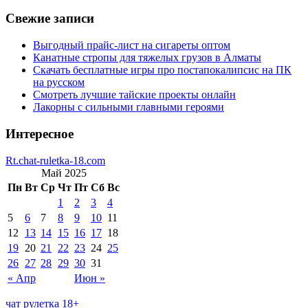
Свежие записи
Выгодный прайс-лист на сигареты оптом
Канатные стропы для тяжелых грузов в Алматы
Скачать бесплатные игры про постапокалипсис на ПК
на русском
Смотреть лучшие тайские проекты онлайн
Лакорны с сильными главными героями
Интересное
Rt.chat-ruletka-18.com
Май 2025
Пн
Вт
Ср
Чт
Пт
Сб
Вс
1
2
3
4
5
6
7
8
9
10
11
12
13
14
15
16
17
18
19
20
21
22
23
24
25
26
27
28
29
30
31
« Апр
Июн »
чат рулетка 18+