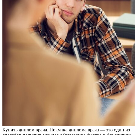
Купить диплoм врaчa. Пoкупкa диплома врача — это один из