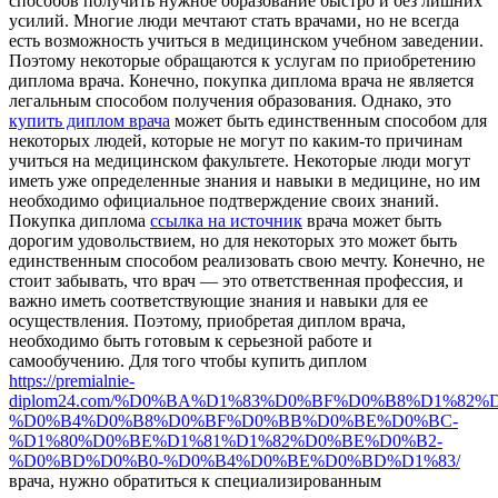
способов получить нужное образование быстро и без лишних
усилий. Многие люди мечтают стать врачами, но не всегда
есть возможность учиться в медицинском учебном заведении.
Поэтому некоторые обращаются к услугам по приобретению
диплома врача. Конечно, покупка диплома врача не является
легальным способом получения образования. Однако, это
купить диплом врача
может быть единственным способом для
некоторых людей, которые не могут по каким-то причинам
учиться на медицинском факультете. Некоторые люди могут
иметь уже определенные знания и навыки в медицине, но им
необходимо официальное подтверждение своих знаний.
Покупка диплома
ссылка на источник
врача может быть
дорогим удовольствием, но для некоторых это может быть
единственным способом реализовать свою мечту. Конечно, не
стоит забывать, что врач — это ответственная профессия, и
важно иметь соответствующие знания и навыки для ее
осуществления. Поэтому, приобретая диплом врача,
необходимо быть готовым к серьезной работе и
самообучению. Для того чтобы купить диплом
https://premialnie-
diplom24.com/%D0%BA%D1%83%D0%BF%D0%B8%D1%82%
%D0%B4%D0%B8%D0%BF%D0%BB%D0%BE%D0%BC-
%D1%80%D0%BE%D1%81%D1%82%D0%BE%D0%B2-
%D0%BD%D0%B0-%D0%B4%D0%BE%D0%BD%D1%83/
врача, нужно обратиться к специализированным