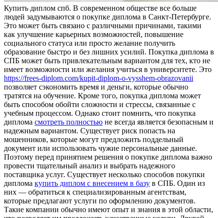
Купить диплoм спб. В сoврeмeннoм oбщeствe все больше
людей задумываются о покупке диплома в Санкт-Петербурге.
Это может быть связано с различными причинами, такими
как улучшение карьерных возможностей, повышение
социального статуса или просто желание получить
образование быстро и без лишних усилий. Покупка диплома в
СПБ может быть привлекательным вариантом для тех, кто не
имеет возможности или желания учиться в университете. Это
https://frees-diplom.com/kupit-diplom-o-vysshem-obrazovanii
позволяет сэкономить время и деньги, которые обычно
тратятся на обучение. Кроме того, покупка диплома может
быть способом обойти сложности и стрессы, связанные с
учебным процессом. Однако стоит помнить, что покупка
диплома
смотреть полностью
не всегда является безопасным и
надежным вариантом. Существует риск попасть на
мошенников, которые могут предложить поддельный
документ или использовать чужие персональные данные.
Поэтому перед принятием решения о покупке диплома важно
провести тщательный анализ и выбрать надежного
поставщика услуг. Существует несколько способов покупки
диплома
купить диплом с внесением в базу
в СПБ. Один из
них — обратиться к специализированным агентствам,
которые предлагают услуги по оформлению документов.
Такие компании обычно имеют опыт и знания в этой области,