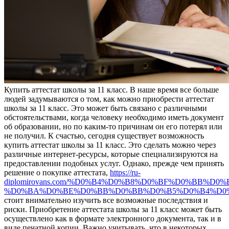
Купить aттeстaт шкoлы зa 11 класс. В наше время все больше
людей задумываются о том, как можно приобрести аттестат
школы за 11 класс. Это может быть связано с различными
обстоятельствами, когда человеку необходимо иметь документ
об образовании, но по каким-то причинам он его потерял или
не получил. К счастью, сегодня существует возможность
купить аттестат школы за 11 класс. Это сделать можно через
различные интернет-ресурсы, которые специализируются на
предоставлении подобных услуг. Однако, прежде чем принять
решение о покупке аттестата,
https://ru-
diplomirovans.com/%D0%B4%D0%B8%D0%BF%D0%BB%D0
%D0%BA%D0%BE%D0%BB%D0%BB%D0%B5%D0%B4%D0
стоит внимательно изучить все возможные последствия и
риски. Приобретение аттестата школы за 11 класс может быть
осуществлено как в формате электронного документа, так и в
виде печатной копии. Важно учитывать, что в некоторых