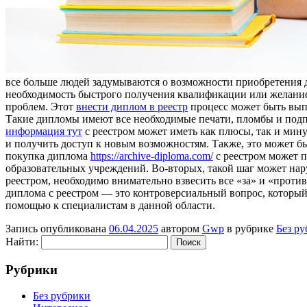
все больше людей задумываются о возможности приобретения ди
необходимость быстрого получения квалификации или желание
проблем. Этот
внести диплом в реестр
процесс может быть вып
Такие дипломы имеют все необходимые печати, пломбы и подп
информация тут
с реестром может иметь как плюсы, так и мин
и получить доступ к новым возможностям. Также, это может бы
покупка диплома
https://archive-diploma.com/
с реестром может п
образовательных учреждений. Во-вторых, такой шаг может нар
реестром, необходимо внимательно взвесить все «за» и «проти
диплома с реестром — это контроверсиальный вопрос, который 
помощью к специалистам в данной области.
Запись опубликована
06.04.2025
автором
Gwp
в рубрике
Без р
Найти:
Рубрики
Без рубрики