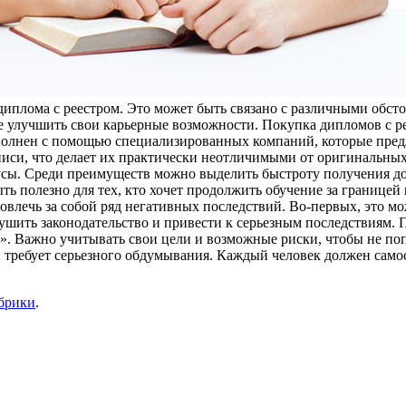
плома с реестром. Это может быть связано с различными обстоя
 улучшить свои карьерные возможности. Покупка дипломов с ре
олнен с помощью специализированных компаний, которые предл
иси, что делает их практически неотличимыми от оригинальных.
усы. Среди преимуществ можно выделить быстроту получения д
ть полезно для тех, кто хочет продолжить обучение за границей
овлечь за собой ряд негативных последствий. Во-первых, это мо
ушить законодательство и привести к серьезным последствиям. 
в». Важно учитывать свои цели и возможные риски, чтобы не по
требует серьезного обдумывания. Каждый человек должен самост
убрики
.