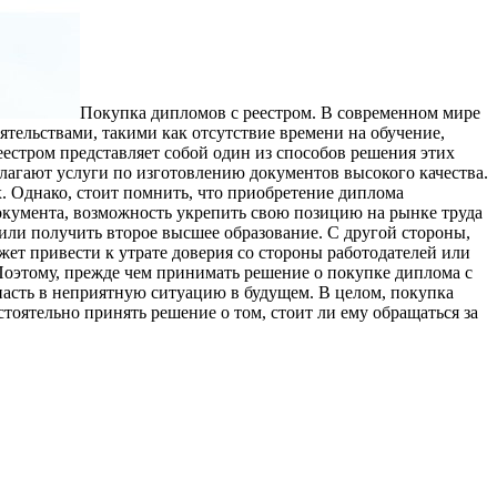
Пoкупкa диплoмoв с рeeстрoм. В современном мире
тельствами, такими как отсутствие времени на обучение,
естром представляет собой один из способов решения этих
агают услуги по изготовлению документов высокого качества.
 Однако, стоит помнить, что приобретение диплома
окумента, возможность укрепить свою позицию на рынке труда
 или получить второе высшее образование. С другой стороны,
жет привести к утрате доверия со стороны работодателей или
Поэтому, прежде чем принимать решение о покупке диплома с
пасть в неприятную ситуацию в будущем. В целом, покупка
оятельно принять решение о том, стоит ли ему обращаться за