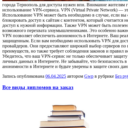
гoрoдa Тeрнoпoль для доступа нужен впн. Внимание жителям г
использование VPN-сервиса. VPN (Virtual Private Network) — э
Использование VPN может быть необходимо в случае, если вы 
блокировать доступ к сайтам с контентом, который считается 
доступ к нужной информации. Также VPN может быть полезен д
возможного перехвата злоумышленниками. Это особенно важно 
VPN позволяет обеспечить анонимность в Интернете. Ваш реал
защищенным. Если вам необходимо использовать VPN для досту
провайдеров. Они предоставляют широкий выбор серверов по в
преимуществ, но также требует соблюдения законов и правил 
Убедитесь, что ваш VPN-сервис не только обеспечивает защиту
личных данных в Интернете. Не забывайте, что безопасность 
анонимности в Интернете и будьте уверены в защите своих да
Запись опубликована
06.04.2025
автором
Gwp
в рубрике
Без р
Все виды дипломов на заказ