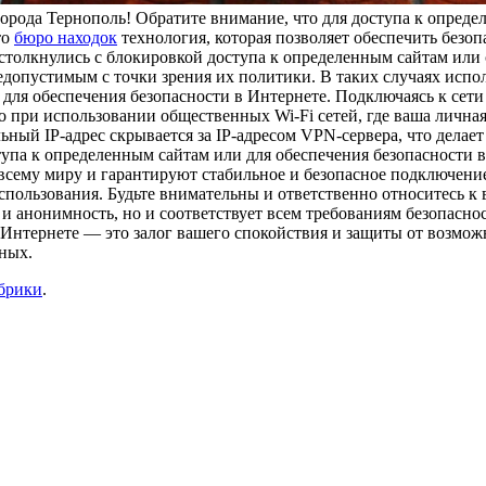
орода Тернополь! Обратите внимание, что для доступа к опреде
то
бюро находок
технология, которая позволяет обеспечить безо
столкнулись с блокировкой доступа к определенным сайтам или
недопустимым с точки зрения их политики. В таких случаях исп
ля обеспечения безопасности в Интернете. Подключаясь к сети
при использовании общественных Wi-Fi сетей, где ваша личная
ьный IP-адрес скрывается за IP-адресом VPN-сервера, что дела
па к определенным сайтам или для обеспечения безопасности в
сему миру и гарантируют стабильное и безопасное подключение
использования. Будьте внимательны и ответственно относитесь 
 и анонимность, но и соответствует всем требованиям безопасно
в Интернете — это залог вашего спокойствия и защиты от возмож
нных.
убрики
.