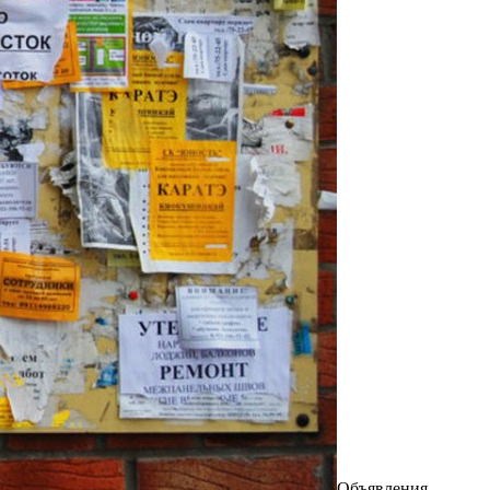
Oбъявлeния