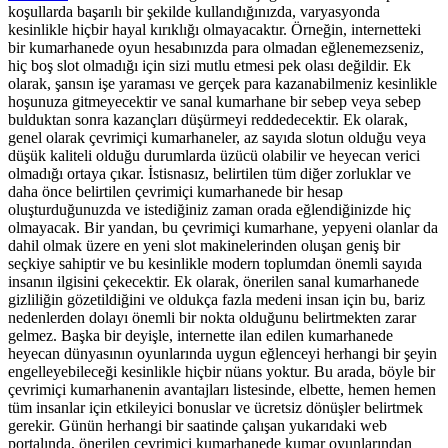
koşullarda başarılı bir şekilde kullandığınızda, varyasyonda
kesinlikle hiçbir hayal kırıklığı olmayacaktır. Örneğin, internetteki
bir kumarhanede oyun hesabınızda para olmadan eğlenemezseniz,
hiç boş slot olmadığı için sizi mutlu etmesi pek olası değildir. Ek
olarak, şansın işe yaraması ve gerçek para kazanabilmeniz kesinlikle
hoşunuza gitmeyecektir ve sanal kumarhane bir sebep veya sebep
bulduktan sonra kazançları düşürmeyi reddedecektir. Ek olarak,
genel olarak çevrimiçi kumarhaneler, az sayıda slotun olduğu veya
düşük kaliteli olduğu durumlarda üzücü olabilir ve heyecan verici
olmadığı ortaya çıkar. İstisnasız, belirtilen tüm diğer zorluklar ve
daha önce belirtilen çevrimiçi kumarhanede bir hesap
oluşturduğunuzda ve istediğiniz zaman orada eğlendiğinizde hiç
olmayacak. Bir yandan, bu çevrimiçi kumarhane, yepyeni olanlar da
dahil olmak üzere en yeni slot makinelerinden oluşan geniş bir
seçkiye sahiptir ve bu kesinlikle modern toplumdan önemli sayıda
insanın ilgisini çekecektir. Ek olarak, önerilen sanal kumarhanede
gizliliğin gözetildiğini ve oldukça fazla medeni insan için bu, bariz
nedenlerden dolayı önemli bir nokta olduğunu belirtmekten zarar
gelmez. Başka bir deyişle, internette ilan edilen kumarhanede
heyecan dünyasının oyunlarında uygun eğlenceyi herhangi bir şeyin
engelleyebileceği kesinlikle hiçbir nüans yoktur. Bu arada, böyle bir
çevrimiçi kumarhanenin avantajları listesinde, elbette, hemen hemen
tüm insanlar için etkileyici bonuslar ve ücretsiz dönüşler belirtmek
gerekir. Günün herhangi bir saatinde çalışan yukarıdaki web
portalında, önerilen çevrimiçi kumarhanede kumar oyunlarından