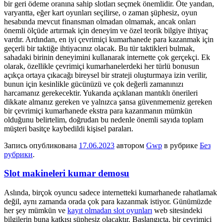
bir geri ödeme oranına sahip slotları seçmek önemlidir. Öte yandan,
varyantta, eğer kart oyunları seçilirse, o zaman şüphesiz, oyun
hesabında mevcut finansman olmadan olmamak, ancak onları
önemli ölçüde artırmak için deneyim ve özel teorik bilgiye ihtiyaç
vardır. Ardından, en iyi çevrimiçi kumarhanede para kazanmak için
geçerli bir taktiğe ihtiyacınız olacak. Bu tür taktikleri bulmak,
sahadaki birinin deneyimini kullanarak internette çok gerçekçi. Ek
olarak, özellikle çevrimiçi kumarhanelerdeki her türlü bonusun
açıkça ortaya çıkacağı bireysel bir strateji oluşturmaya izin verilir,
bunun için kesinlikle gücünüzü ve çok değerli zamanınızı
harcamanız gerekecektir. Yukarıda açıklanan mantıklı önerileri
dikkate almanız gereken ve yalnızca şansa güvenmemeniz gereken
bir çevrimiçi kumarhanede ekstra para kazanmanın mümkün
olduğunu belirtelim, doğrudan bu nedenle önemli sayıda toplam
müşteri basitçe kaybedildi kişisel paraları.
Запись опубликована
17.06.2023
автором
Gwp
в рубрике
Без
рубрики
.
Slot makineleri kumar demosu
Aslında, birçok oyuncu sadece internetteki kumarhanede rahatlamak
değil, aynı zamanda orada çok para kazanmak istiyor. Günümüzde
her şey mümkün ve
kayıt olmadan slot oyunları
web sitesindeki
bilgilerin buna katkısı şüphesiz olacaktır. Başlangıçta, bir çevrimiçi