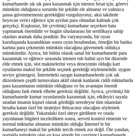
kumarhanede sık sık para kazanmak için istenen fırsat için, görevi
mümkün olduğunca sorumlu bir şekilde ele almanız ve yalnızca
şansa güvenmemeniz gerektiğini vurguluyoruz, aksi takdirde
heyecan verici eğlence için ayrılan para olmadan kalmak çok
gerçekçi. Kuşkusuz, bir çevrimiçi kumarhane seçerken hata
yapmamak önemlidir ve bugün uluslararası bir sertifikaya sahip
olanları aramak daha pratiktir. Bu varyasyonda, bir oyun
kuruluşunda kazandıktan sonra oyun hesabından, örneğin bir banka
kartına para çekmenin mümkün olacağına güvenmek oldukça
mümkündür. Ayrıca, bir bütün olarak sanal bir kumarhanede para
kazanmak ve eğlence sırasında istenen ruh halini ayrı bir düzende
elde etmek için, slot makinelerini veya deneyimin olduğu kart
oyunlarını makul bir şekilde seçmek gerektiği söylenmelidir. uygun
seviye göstergesi. İnternetteki saygın kumarhanelerde çok sık
düzenlenen çeşitli turnuvalara aktif olarak katılarak ciddi miktarlarda
para kazanmanın mümkün olduğunu ve bu avantajın önemli
olduğunu fark etmek elbette gereksiz değildir. Ayrıca, çevrimiçi bir
kumarhanede kumar oyunlarında kazanmak için, etkileyici sayıda
sıradan insanın kişisel olarak gördüğü neredeyse tüm nüansları
hesaba katan özel bir stratejiye ihtiyacınız olacağını söylemek
gereksiz değildir. Yukarıdaki özel siteye girdikten ve orada
yayınlanan bilgileri inceledikten sonra, serveti kontrol etmenin ve
normal miktarlar almanın mümkün olduğu İnternet’te bir
kumarhaneyi makul bir şekilde tercih etmek zor değil. Öte yandan,
portalda mümkün olan en kısa sürede bir çevrimiçi kumarhanede