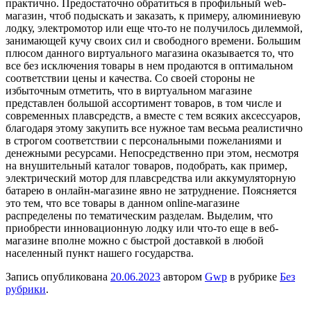
практично. Предостаточно обратиться в профильный web-
магазин, чтоб подыскать и заказать, к примеру, алюминиевую
лодку, электромотор или еще что-то не получилось дилеммой,
занимающей кучу своих сил и свободного времени. Большим
плюсом данного виртуального магазина оказывается то, что
все без исключения товары в нем продаются в оптимальном
соответствии цены и качества. Со своей стороны не
избыточным отметить, что в виртуальном магазине
представлен большой ассортимент товаров, в том числе и
современных плавсредств, а вместе с тем всяких аксессуаров,
благодаря этому закупить все нужное там весьма реалистично
в строгом соответствии с персональными пожеланиями и
денежными ресурсами. Непосредственно при этом, несмотря
на внушительный каталог товаров, подобрать, как пример,
электрический мотор для плавсредства или аккумуляторную
батарею в онлайн-магазине явно не затруднение. Поясняется
это тем, что все товары в данном online-магазине
распределены по тематическим разделам. Выделим, что
приобрести инновационную лодку или что-то еще в веб-
магазине вполне можно с быстрой доставкой в любой
населенный пункт нашего государства.
Запись опубликована
20.06.2023
автором
Gwp
в рубрике
Без
рубрики
.