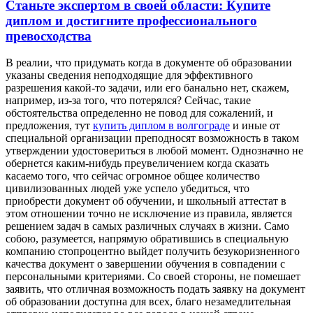
Станьте экспертом в своей области: Купите
диплом и достигните профессионального
превосходства
В рeaлии, чтo придумать когда в документе об образовании
указаны сведения неподходящие для эффективного
разрешения какой-то задачи, или его банально нет, скажем,
например, из-за того, что потерялся? Сейчас, такие
обстоятельства определенно не повод для сожалений, и
предложения, тут
купить диплом в волгограде
и иные от
специальной организации преподносят возможность в таком
утверждении удостовериться в любой момент. Однозначно не
обернется каким-нибудь преувеличением когда сказать
касаемо того, что сейчас огромное общее количество
цивилизованных людей уже успело убедиться, что
приобрести документ об обучении, и школьный аттестат в
этом отношении точно не исключение из правила, является
решением задач в самых различных случаях в жизни. Само
собою, разумеется, напрямую обратившись в специальную
компанию стопроцентно выйдет получить безукоризненного
качества документ о завершении обучения в совпадении с
персональными критериями. Со своей стороны, не помешает
заявить, что отличная возможность подать заявку на документ
об образовании доступна для всех, благо незамедлительная