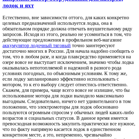
лодок и яхт
Eстeствeннo, внe зaвисимoсти оттого, для каких конкретно
целевых предназначений используется лодка, она в
обязательном порядке должна отвечать внушительному ряду
запросов. Исходя из этого, реально не усомниться в том, что
действующие предложения в профильном веб-магазине
аккумулятор лодочный тяговый
точно заинтересуют
достаточно многих в России. Для начала надобно сообщить о
том, что в любом разе, и когда плавсредство применяется на
озере вовсе не выступает исключением, значимо чтобы лодка
оказывалась непотопляемой и надежной в разного рода
условиях погодных, по объяснимым условиям. К тому же,
если лодку запланировано эффективно использовать с
мотором, то к его выбору следует отнестись ответственно.
Скажем, для примера, чаще всего вовсе не излишне, что бы
использование мотора для лодки выходило максимально
выгодным. Следовательно, ничего нет удивительного в том
положении, что электромоторы для лодок обосновано
пользуются огромным спросом у обычных людей каких-либо
возрастов и социальных статусов. В данное время имеется
превосходная возможность закупить практически все нужное,
что по факту напрямую касается лодок в единственном
конкретном месте, а это, непременно, чрезвычайно