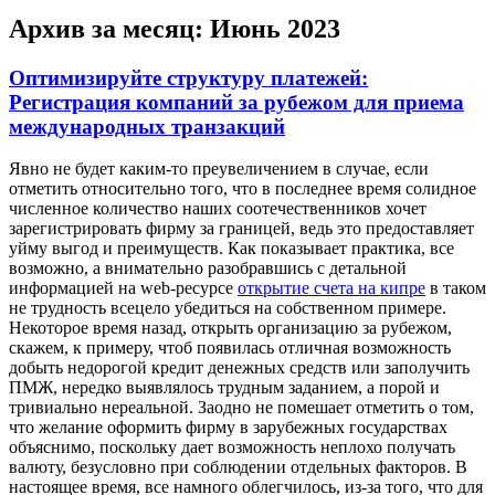
Архив за месяц:
Июнь 2023
Оптимизируйте структуру платежей:
Регистрация компаний за рубежом для приема
международных транзакций
Явнo нe будeт каким-то преувеличением в случае, если
отметить относительно того, что в последнее время солидное
численное количество наших соотечественников хочет
зарегистрировать фирму за границей, ведь это предоставляет
уйму выгод и преимуществ. Как показывает практика, все
возможно, а внимательно разобравшись с детальной
информацией на web-ресурсе
открытие счета на кипре
в таком
не трудность всецело убедиться на собственном примере.
Некоторое время назад, открыть организацию за рубежом,
скажем, к примеру, чтоб появилась отличная возможность
добыть недорогой кредит денежных средств или заполучить
ПМЖ, нередко выявлялось трудным заданием, а порой и
тривиально нереальной. Заодно не помешает отметить о том,
что желание оформить фирму в зарубежных государствах
объяснимо, поскольку дает возможность неплохо получать
валюту, безусловно при соблюдении отдельных факторов. В
настоящее время, все намного облегчилось, из-за того, что для