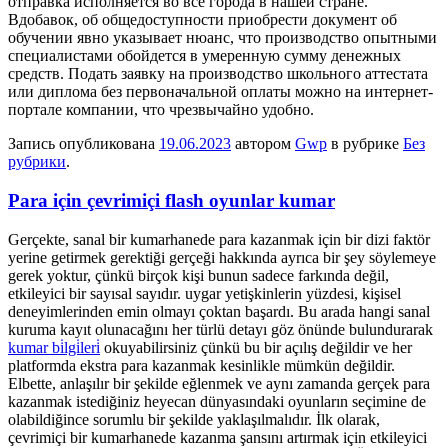
отправка исполняется во все города в нашей стране.
Вдобавок, об общедоступности приобрести документ об
обучении явно указывает нюанс, что производство опытными
специалистами обойдется в умеренную сумму денежных
средств. Подать заявку на производство школьного аттестата
или диплома без первоначальной оплаты можно на интернет-
портале компании, что чрезвычайно удобно.
Запись опубликована
19.06.2023
автором
Gwp
в рубрике
Без
рубрики
.
Para için çevrimiçi flash oyunlar kumar
Gerçekte, sanal bir kumarhanede para kazanmak için bir dizi faktör
yerine getirmek gerektiği gerçeği hakkında ayrıca bir şey söylemeye
gerek yoktur, çünkü birçok kişi bunun sadece farkında değil,
etkileyici bir sayısal sayıdır. uygar yetişkinlerin yüzdesi, kişisel
deneyimlerinden emin olmayı çoktan başardı. Bu arada hangi sanal
kuruma kayıt olunacağını her türlü detayı göz önünde bulundurarak
kumar bi̇lgi̇leri̇
okuyabilirsiniz çünkü bu bir açılış değildir ve her
platformda ekstra para kazanmak kesinlikle mümkün değildir.
Elbette, anlaşılır bir şekilde eğlenmek ve aynı zamanda gerçek para
kazanmak istediğiniz heyecan dünyasındaki oyunların seçimine de
olabildiğince sorumlu bir şekilde yaklaşılmalıdır. İlk olarak,
çevrimiçi bir kumarhanede kazanma şansını artırmak için etkileyici