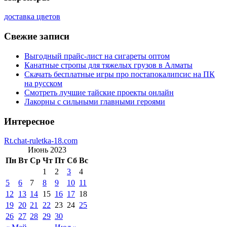
доставка цветов
Свежие записи
Выгодный прайс-лист на сигареты оптом
Канатные стропы для тяжелых грузов в Алматы
Скачать бесплатные игры про постапокалипсис на ПК
на русском
Смотреть лучшие тайские проекты онлайн
Лакорны с сильными главными героями
Интересное
Rt.chat-ruletka-18.com
Июнь 2023
Пн
Вт
Ср
Чт
Пт
Сб
Вс
1
2
3
4
5
6
7
8
9
10
11
12
13
14
15
16
17
18
19
20
21
22
23
24
25
26
27
28
29
30