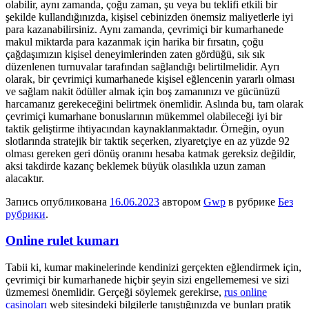
olabilir, aynı zamanda, çoğu zaman, şu veya bu teklifi etkili bir
şekilde kullandığınızda, kişisel cebinizden önemsiz maliyetlerle iyi
para kazanabilirsiniz. Aynı zamanda, çevrimiçi bir kumarhanede
makul miktarda para kazanmak için harika bir fırsatın, çoğu
çağdaşımızın kişisel deneyimlerinden zaten gördüğü, sık sık
düzenlenen turnuvalar tarafından sağlandığı belirtilmelidir. Ayrı
olarak, bir çevrimiçi kumarhanede kişisel eğlencenin yararlı olması
ve sağlam nakit ödüller almak için boş zamanınızı ve gücünüzü
harcamanız gerekeceğini belirtmek önemlidir. Aslında bu, tam olarak
çevrimiçi kumarhane bonuslarının mükemmel olabileceği iyi bir
taktik geliştirme ihtiyacından kaynaklanmaktadır. Örneğin, oyun
slotlarında stratejik bir taktik seçerken, ziyaretçiye en az yüzde 92
olması gereken geri dönüş oranını hesaba katmak gereksiz değildir,
aksi takdirde kazanç beklemek büyük olasılıkla uzun zaman
alacaktır.
Запись опубликована
16.06.2023
автором
Gwp
в рубрике
Без
рубрики
.
Online rulet kumarı
Tabii ki, kumar makinelerinde kendinizi gerçekten eğlendirmek için,
çevrimiçi bir kumarhanede hiçbir şeyin sizi engellememesi ve sizi
üzmemesi önemlidir. Gerçeği söylemek gerekirse,
rus online
casinoları
web sitesindeki bilgilerle tanıştığınızda ve bunları pratik