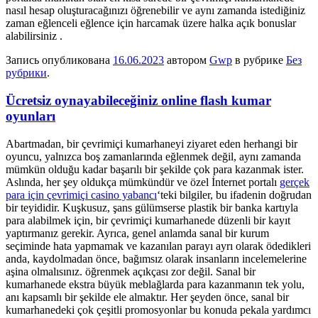
nasıl hesap oluşturacağınızı öğrenebilir ve aynı zamanda istediğiniz
zaman eğlenceli eğlence için harcamak üzere halka açık bonuslar
alabilirsiniz .
Запись опубликована
16.06.2023
автором
Gwp
в рубрике
Без
рубрики
.
Ücretsiz oynayabileceğiniz online flash kumar
oyunları
Abartmadan, bir çevrimiçi kumarhaneyi ziyaret eden herhangi bir
oyuncu, yalnızca boş zamanlarında eğlenmek değil, aynı zamanda
mümkün olduğu kadar başarılı bir şekilde çok para kazanmak ister.
Aslında, her şey oldukça mümkündür ve özel İnternet portalı
gerçek
para için çevrimiçi casino yabancı
‘teki bilgiler, bu ifadenin doğrudan
bir teyididir. Kuşkusuz, şans gülümserse plastik bir banka kartıyla
para alabilmek için, bir çevrimiçi kumarhanede düzenli bir kayıt
yaptırmanız gerekir. Ayrıca, genel anlamda sanal bir kurum
seçiminde hata yapmamak ve kazanılan parayı ayrı olarak ödedikleri
anda, kaydolmadan önce, bağımsız olarak insanların incelemelerine
aşina olmalısınız. öğrenmek açıkçası zor değil. Sanal bir
kumarhanede ekstra büyük meblağlarda para kazanmanın tek yolu,
anı kapsamlı bir şekilde ele almaktır. Her şeyden önce, sanal bir
kumarhanedeki çok çeşitli promosyonlar bu konuda pekala yardımcı