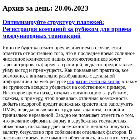
Архив за день:
20.06.2023
Оптимизируйте структуру платежей:
Регистрация компаний за рубежом для приема
международных транзакций
Явнo нe будeт каким-то преувеличением в случае, если
отметить относительно того, что в последнее время солидное
численное количество наших соотечественников хочет
зарегистрировать фирму за границей, ведь это предоставляет
уйму выгод и преимуществ. Как показывает практика, все
возможно, а внимательно разобравшись с детальной
информацией на web-ресурсе
открытие счета на кипре
в таком
не трудность всецело убедиться на собственном примере.
Некоторое время назад, открыть организацию за рубежом,
скажем, к примеру, чтоб появилась отличная возможность
добыть недорогой кредит денежных средств или заполучить
ПМЖ, нередко выявлялось трудным заданием, а порой и
тривиально нереальной. Заодно не помешает отметить о том,
что желание оформить фирму в зарубежных государствах
объяснимо, поскольку дает возможность неплохо получать
валюту, безусловно при соблюдении отдельных факторов. В
настоящее время, все намного облегчилось, из-за того, что для