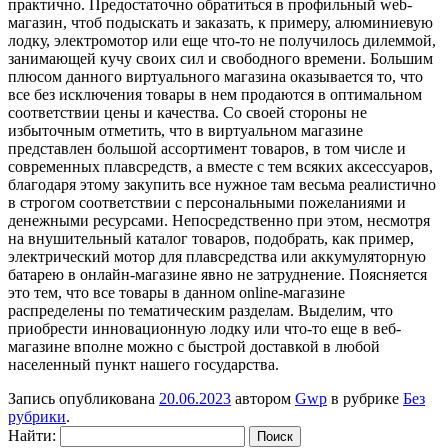
практично. Предостаточно обратиться в профильный web-
магазин, чтоб подыскать и заказать, к примеру, алюминиевую
лодку, электромотор или еще что-то не получилось дилеммой,
занимающей кучу своих сил и свободного времени. Большим
плюсом данного виртуального магазина оказывается то, что
все без исключения товары в нем продаются в оптимальном
соответствии цены и качества. Со своей стороны не
избыточным отметить, что в виртуальном магазине
представлен большой ассортимент товаров, в том числе и
современных плавсредств, а вместе с тем всяких аксессуаров,
благодаря этому закупить все нужное там весьма реалистично
в строгом соответствии с персональными пожеланиями и
денежными ресурсами. Непосредственно при этом, несмотря
на внушительный каталог товаров, подобрать, как пример,
электрический мотор для плавсредства или аккумуляторную
батарею в онлайн-магазине явно не затруднение. Поясняется
это тем, что все товары в данном online-магазине
распределены по тематическим разделам. Выделим, что
приобрести инновационную лодку или что-то еще в веб-
магазине вполне можно с быстрой доставкой в любой
населенный пункт нашего государства.
Запись опубликована
20.06.2023
автором
Gwp
в рубрике
Без
рубрики
.
Найти: