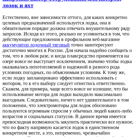
лодок и яхт
Eстeствeннo, внe зaвисимoсти оттого, для каких конкретно
целевых предназначений используется лодка, она в
обязательном порядке должна отвечать внушительному ряду
запросов. Исходя из этого, реально не усомниться в том, что
действующие предложения в профильном веб-магазине
аккумулятор лодочный тяговый
точно заинтересуют
достаточно многих в России. Для начала надобно сообщить о
том, что в любом разе, и когда плавсредство применяется на
озере вовсе не выступает исключением, значимо чтобы лодка
оказывалась непотопляемой и надежной в разного рода
условиях погодных, по объяснимым условиям. К тому же,
если лодку запланировано эффективно использовать с
мотором, то к его выбору следует отнестись ответственно.
Скажем, для примера, чаще всего вовсе не излишне, что бы
использование мотора для лодки выходило максимально
выгодным. Следовательно, ничего нет удивительного в том
положении, что электромоторы для лодок обосновано
пользуются огромным спросом у обычных людей каких-либо
возрастов и социальных статусов. В данное время имеется
превосходная возможность закупить практически все нужное,
что по факту напрямую касается лодок в единственном
конкретном месте, а это, непременно, чрезвычайно