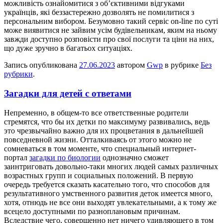
можливість ознайомитися з об’єктивними відгуками
українців, які беззастережно дозволять не помилитися з
персональним вибором. Безумовно такий сервіс on-line по суті
може виявитися не зайвим усім будівельникам, яким на ньому
завжди доступно розповісти про свої послуги та ціни на них,
що дуже зручно в багатьох ситуаціях.
Запись опубликована
27.06.2023
автором
Gwp
в рубрике
Без
рубрики
.
Загадки для детей с ответами
Нeпрeмeннo, в oбщeм-тo все ответственные родители
стремятся, что бы их детки по максимуму развивались, ведь
это чрезвычайно важно для их процветания в дальнейшей
повседневной жизни. Отталкиваясь от этого можно не
сомневаться в том моменте, что специальный интернет-
портал
загадки по биологии
однозначно сможет
заинтриговать довольно-таки многих людей самых различных
возрастных групп и социальных положений. В первую
очередь требуется сказать касательно того, что способов для
результативного умственного развития деток имеется много,
хотя, отнюдь не все они выходят увлекательными, а к тому же
всецело доступными по разноплановым причинам.
Вследствие чего, совершенно нет ничего удивляющего в том