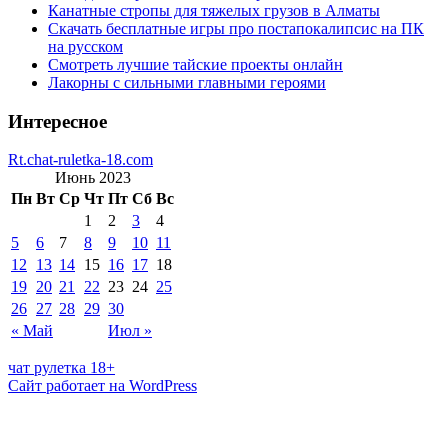
Канатные стропы для тяжелых грузов в Алматы
Скачать бесплатные игры про постапокалипсис на ПК
на русском
Смотреть лучшие тайские проекты онлайн
Лакорны с сильными главными героями
Интересное
Rt.chat-ruletka-18.com
Июнь 2023
Пн
Вт
Ср
Чт
Пт
Сб
Вс
1
2
3
4
5
6
7
8
9
10
11
12
13
14
15
16
17
18
19
20
21
22
23
24
25
26
27
28
29
30
« Май
Июл »
чат рулетка 18+
Сайт работает на WordPress