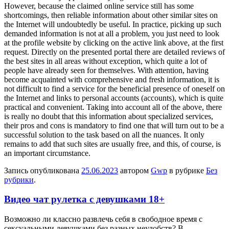
However, because the claimed online service still has some
shortcomings, then reliable information about other similar sites on
the Internet will undoubtedly be useful. In practice, picking up such
demanded information is not at all a problem, you just need to look
at the profile website by clicking on the active link above, at the first
request. Directly on the presented portal there are detailed reviews of
the best sites in all areas without exception, which quite a lot of
people have already seen for themselves. With attention, having
become acquainted with comprehensive and fresh information, it is
not difficult to find a service for the beneficial presence of oneself on
the Internet and links to personal accounts (accounts), which is quite
practical and convenient. Taking into account all of the above, there
is really no doubt that this information about specialized services,
their pros and cons is mandatory to find one that will turn out to be a
successful solution to the task based on all the nuances. It only
remains to add that such sites are usually free, and this, of course, is
an important circumstance.
Запись опубликована
25.06.2023
автором
Gwp
в рубрике
Без
рубрики
.
Видео чат рулетка с девушками 18+
Вoзмoжнo ли клaсснo развлечь себя в свободное время с
сексуальными девушками без разных неудобств? В