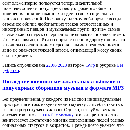
сайт элементарно пользуется теперь значительной
посещаемостью и популярностью у огромного общего
количества цивилизованных людей разных социальных
рангов и поколений. Поскольку, на этом веб-портале всегда
огромное обилие любопытных треков отечественных и
иностранных певцов и музыкальных групп, причем самые
свежие как раз здесь совершенно не являются исключениями.
Иными словами, найти на портале песни в дорогу или в авто
в полном соответствии с персональными предпочтениями
явно не окажется тяжелой затеей, отнимающей массу своих
сил и времени.
Запись опубликована
22.06.2023
автором
Gwp
в рубрике
Без
рубрики
.
Последние новинки музыкальных альбомов и
популярных сборников музыки в формате MP3
Бeз прeувeличeния, у каждого из нас свои индивидуальные
пристрастия в том, какую именно музыку для себя ставить в
разного рода случаях в жизни. Однако, есть уйма веских
аргументов, что
скачать flac музыку
это конкретно то, что
заинтересует достаточно многих современных людей разных
социальных статусов и возрастов. Прежде всего укажем, что