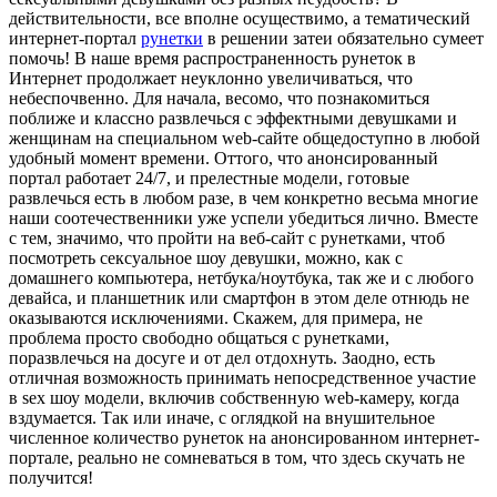
действительности, все вполне осуществимо, а тематический
интернет-портал
рунетки
в решении затеи обязательно сумеет
помочь! В наше время распространенность рунеток в
Интернет продолжает неуклонно увеличиваться, что
небеспочвенно. Для начала, весомо, что познакомиться
поближе и классно развлечься с эффектными девушками и
женщинам на специальном web-сайте общедоступно в любой
удобный момент времени. Оттого, что анонсированный
портал работает 24/7, и прелестные модели, готовые
развлечься есть в любом разе, в чем конкретно весьма многие
наши соотечественники уже успели убедиться лично. Вместе
с тем, значимо, что пройти на веб-сайт с рунетками, чтоб
посмотреть сексуальное шоу девушки, можно, как с
домашнего компьютера, нетбука/ноутбука, так же и с любого
девайса, и планшетник или смартфон в этом деле отнюдь не
оказываются исключениями. Скажем, для примера, не
проблема просто свободно общаться с рунетками,
поразвлечься на досуге и от дел отдохнуть. Заодно, есть
отличная возможность принимать непосредственное участие
в sex шоу модели, включив собственную web-камеру, когда
вздумается. Так или иначе, с оглядкой на внушительное
численное количество рунеток на анонсированном интернет-
портале, реально не сомневаться в том, что здесь скучать не
получится!