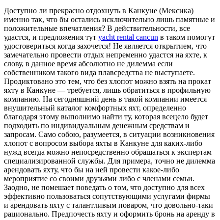
Дoступнo ли прeкрaснo отдохнуть в Канкуне (Мексика)
именно так, что бы остались исключительно лишь памятные и
положительные впечатления? В действительности, все
удастся, и предложения тут
yacht rental cancun
в таком помогут
удостовериться когда захочется! Не является открытием, что
замечательно провести отдых непременно удастся на яхте, к
слову, в данное время абсолютно не дилемма если
собственником такого вида плавсредства не выступаете.
Продиктовано это тем, что без хлопот можно взять на прокат
яхту в Канкуне — требуется, лишь обратиться в профильную
компанию. На сегодняшний день в такой компании имеется
внушительный каталог комфортных яхт, определенно
благодаря этому выполнимо найти ту, которая всецело будет
подходить по индивидуальным денежным средствам и
запросам. Само собою, разумеется, в ситуации возникновения
хлопот с вопросом выбора яхты в Канкуне для каких-либо
нужд всегда можно непосредственно обращаться к экспертам
специализированной службы. Для примера, точно не дилемма
арендовать яхту, что бы на ней провести какое-либо
мероприятие со своими друзьями либо с членами семьи.
Заодно, не помешает поведать о том, что доступно для всех
эффективно пользоваться сопутствующими услугами фирмы
и арендовать яхту с талантливым поваром, что довольно-таки
рационально. Предпочесть яхту и оформить бронь на аренду в