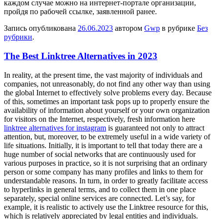
каждом случае можно на интернет-портале организации,
пройдя по рабочей ссылке, заявленной ранее.
Запись опубликована
26.06.2023
автором
Gwp
в рубрике
Без
рубрики
.
The Best Linktree Alternatives in 2023
In reality, at the present time, the vast majority of individuals and
companies, not unreasonably, do not find any other way than using
the global Internet to effectively solve problems every day. Because
of this, sometimes an important task pops up to properly ensure the
availability of information about yourself or your own organization
for visitors on the Internet, respectively, fresh information here
linktree alternatives for instagram
is guaranteed not only to attract
attention, but, moreover, to be extremely useful in a wide variety of
life situations. Initially, it is important to tell that today there are a
huge number of social networks that are continuously used for
various purposes in practice, so it is not surprising that an ordinary
person or some company has many profiles and links to them for
understandable reasons. In turn, in order to greatly facilitate access
to hyperlinks in general terms, and to collect them in one place
separately, special online services are connected. Let’s say, for
example, it is realistic to actively use the Linktree resource for this,
which is relatively appreciated by legal entities and individuals.