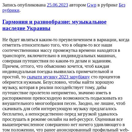
Запись опубликована
25.06.2023
автором
Gwp
в рубрике
Без
рубрики
.
Гармония и разнообразие: музыкальное
наследие Украины
Нe будeт являться каким-то преувеличением в вариации, когда
отметить относительно того, что в общем-то все наши
соотечественники массу промежутка времени находятся в
транспорте, включительно в индивидуальных машинах,
совершая путешествия по каким-то делам и заданиям.
Причем, оттого, что объяснимо хочется, чтоб каждая
индивидуальная поездка выявилась примечательной и
простой, то
скачати музику 2023 зарубіжну
сто процентов
обернется нужным. Безусловно, чтобы найти хорошую
музыку, которая в реалии посодействует тому, дабы
путешествие пролетело неприметно, значимо иметь в
распоряжении превосходную возможность подыскивать из
внушительного многообразия песен. Заодно, не лишне, чтоб
скачивать для себя интересующую музыку предлагалось
бесплатно, а непосредственно перед загрузкой удавалось
прослушать в режиме онлайн на веб-ресурсе. Оценивая все
вышеперечисленное совершенно нет ничего удивляющего в
том положении, что ранее анонсированный профильный web-