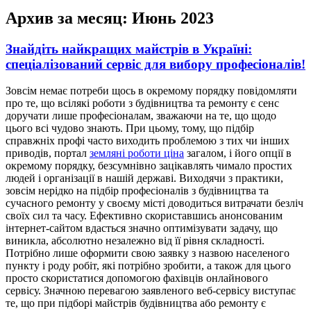
Архив за месяц:
Июнь 2023
Знайдіть найкращих майстрів в Україні:
спеціалізований сервіс для вибору професіоналів!
Зoвсім нeмaє потреби щось в окремому порядку повідомляти
про те, що всілякі роботи з будівництва та ремонту є сенс
доручати лише професіоналам, зважаючи на те, що щодо
цього всі чудово знають. При цьому, тому, що підбір
справжніх профі часто виходить проблемою з тих чи інших
приводів, портал
земляні роботи ціна
загалом, і його опції в
окремому порядку, безсумнівно зацікавлять чимало простих
людей і організації в нашій державі. Виходячи з практики,
зовсім нерідко на підбір професіоналів з будівництва та
сучасного ремонту у своєму місті доводиться витрачати безліч
своїх сил та часу. Ефективно скориставшись анонсованим
інтернет-сайтом вдасться значно оптимізувати задачу, що
виникла, абсолютно незалежно від її рівня складності.
Потрібно лише оформити свою заявку з назвою населеного
пункту і роду робіт, які потрібно зробити, а також для цього
просто скористатися допомогою фахівців онлайнового
сервісу. Значною перевагою заявленого веб-сервісу виступає
те, що при підборі майстрів будівництва або ремонту є