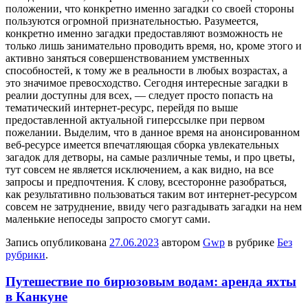
положении, что конкретно именно загадки со своей стороны
пользуются огромной признательностью. Разумеется,
конкретно именно загадки предоставляют возможность не
только лишь занимательно проводить время, но, кроме этого и
активно заняться совершенствованием умственных
способностей, к тому же в реальности в любых возрастах, а
это значимое превосходство. Сегодня интересные загадки в
реалии доступны для всех, — следует просто попасть на
тематический интернет-ресурс, перейдя по выше
предоставленной актуальной гиперссылке при первом
пожелании. Выделим, что в данное время на анонсированном
веб-ресурсе имеется впечатляющая сборка увлекательных
загадок для детворы, на самые различные темы, и про цветы,
тут совсем не является исключением, а как видно, на все
запросы и предпочтения. К слову, всесторонне разобраться,
как результативно пользоваться таким вот интернет-ресурсом
совсем не затруднение, ввиду чего разгадывать загадки на нем
маленькие непоседы запросто смогут сами.
Запись опубликована
27.06.2023
автором
Gwp
в рубрике
Без
рубрики
.
Путешествие по бирюзовым водам: аренда яхты
в Канкуне