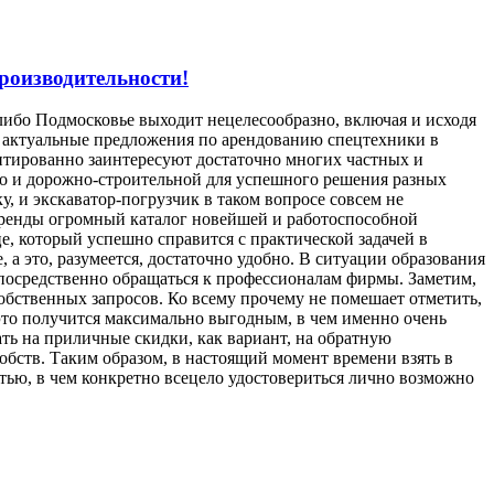
роизводительности!
либо Подмосковье выходит нецелесообразно, включая и исходя
что актуальные предложения по арендованию спецтехники в
нтированно заинтересуют достаточно многих частных и
но и дорожно-строительной для успешного решения разных
ку, и экскаватор-погрузчик в таком вопросе совсем не
 аренды огромный каталог новейшей и работоспособной
це, который успешно справится с практической задачей в
а это, разумеется, достаточно удобно. В ситуации образования
посредственно обращаться к профессионалам фирмы. Заметим,
собственных запросов. Ко всему прочему не помешает отметить,
 это получится максимально выгодным, в чем именно очень
ть на приличные скидки, как вариант, на обратную
обств. Таким образом, в настоящий момент времени взять в
ью, в чем конкретно всецело удостовериться лично возможно