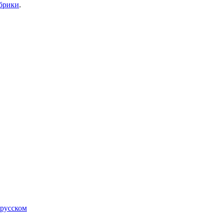
убрики
.
 русском