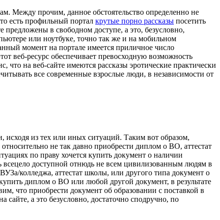
там. Между прочим, данное обстоятельство определенно не
 что есть профильный портал
крутые порно рассказы
посетить
е предложены в свободном доступе, а это, безусловно,
пьютере или ноутбуке, точно так же и на мобильном
а данный момент на портале имеется приличное число
этот веб-ресурс обеспечивает превосходную возможность
с, что на веб-сайте имеются рассказы эротические практически
ечитывать все современные взрослые люди, в независимости от
 исходя из тех или иных ситуаций. Таким вот образом,
о относительно не так давно приобрести диплом о ВО, аттестат
туациях по праву хочется купить документ о наличии
ь всецело доступной отнюдь не всем цивилизованным людям в
ВУЗа/колледжа, аттестат школы, или другого типа документ о
купить диплом о ВО или любой другой документ, в результате
им, что приобрести документ об образовании с поставкой в
а сайте, а это безусловно, достаточно сподручно, по