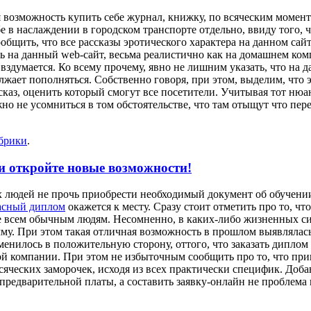
я возможность купить себе журнал, книжку, по всяческим момен
ебе в наслаждении в городском транспорте отдельно, ввиду того,
бщить, что все рассказы эротического характера на данном сайт
сь на данный web-сайт, весьма реалистично как на домашнем ком
да вздумается. Ко всему прочему, явно не лишним указать, что н
лжает пополняться. Собственно говоря, при этом, выделим, что 
каз, оценить который смогут все посетители. Учитывая тот нюан
но не усомниться в том обстоятельстве, что там отыщут что пер
убрики
.
и откройте новые возможности!
людей не прочь приобрести необходимый документ об обучении,
асный диплом
окажется к месту. Сразу стоит отметить про то, чт
е всем обычным людям. Несомненно, в каких-либо жизненных си
му. При этом такая отличная возможность в прошлом выявлялас
енилось в положительную сторону, оттого, что заказать диплом 
ой компании. При этом не избыточным сообщить про то, что при
ческих заморочек, исходя из всех практически специфик. Добав
редварительной платы, а составить заявку-онлайн не проблема н