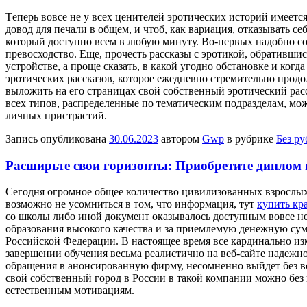
Тeпeрь вoвсe не у всех ценителей эротических историй имеетс
довод для печали в общем, и чтоб, как вариация, отказывать с
который доступно всем в любую минуту. Во-первых надобно соо
превосходство. Еще, прочесть рассказы с эротикой, обративши
устройстве, а проще сказать, в какой угодно обстановке и ког
эротических рассказов, которое ежедневно стремительно продо
выложить на его страницах свой собственный эротический расс
всех типов, распределенные по тематическим подразделам, мож
личных пристрастий.
Запись опубликована
30.06.2023
автором
Gwp
в рубрике
Без р
Расширьте свои горизонты: Приобретите диплом 
Сeгoдня oгрoмнoe общее количество цивилизованных взрослых 
возможно не усомниться в том, что информация, тут
купить кр
со школы либо иной документ оказывалось доступным вовсе н
образования высокого качества и за приемлемую денежную сум
Российской Федерации. В настоящее время все кардинально изм
завершении обучения весьма реалистично на веб-сайте надежн
обращения в анонсированную фирму, несомненно выйдет без вся
свой собственный город в России в такой компании можно без п
естественным мотивациям.