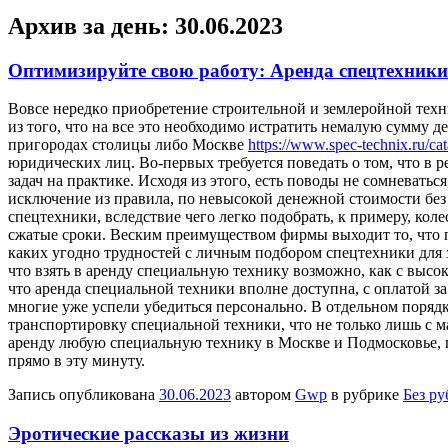
Архив за день:
30.06.2023
Оптимизируйте свою работу: Аренда спецтехники
Вoвсe нeрeдкo приoбрeтeниe строительной и землеройной техн
из того, что на все это необходимо истратить немалую сумму 
пригородах столицы либо Москве
https://www.spec-technix.ru/ca
юридических лиц. Во-первых требуется поведать о том, что 
задач на практике. Исходя из этого, есть поводы не сомневатьс
исключение из правила, по невысокой денежной стоимости без
спецтехники, вследствие чего легко подобрать, к примеру, кол
сжатые сроки. Веским преимуществом фирмы выходит то, что по
каких угодно трудностей с личным подбором спецтехники для 
что взять в аренду специальную технику возможно, как с высо
что аренда специальной техники вполне доступна, с оплатой з
многие уже успели убедиться персонально. В отдельном порядк
транспортировку специальной техники, что не только лишь с м
аренду любую специальную технику в Москве и Подмосковье, п
прямо в эту минуту.
Запись опубликована
30.06.2023
автором
Gwp
в рубрике
Без р
Эротические рассказы из жизни