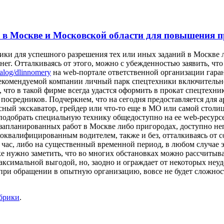
 в Москве и Московской области для повышения п
ики для успешного разрешения тех или иных заданий в Москве 
денег. Отталкиваясь от этого, можно с убежденностью заявить, 
talog/dlinnomery
на web-портале ответственной организации гара
в рекомендуемой компании личный парк спецтехники включитель
я, что в такой фирме всегда удастся оформить в прокат спецтехни
 посредников. Подчеркнем, что на сегодня предоставляется для
есный экскаватор, грейдер или что-то еще в МО или самой столи
добрать специальную технику общедоступно на ее web-ресурсе, 
запланированных работ в Москве либо пригородах, доступно не
коквалифицированным водителем, также и без, отталкиваясь от 
а час, либо на существенный временной период, в любом случае
е нужно заметить, что во многих обстановках можно рассчитыва
аксимальной выгодой, но, заодно и ограждает от некоторых неуд
ри обращении в опытную организацию, вовсе не будет сложност
убрики
.