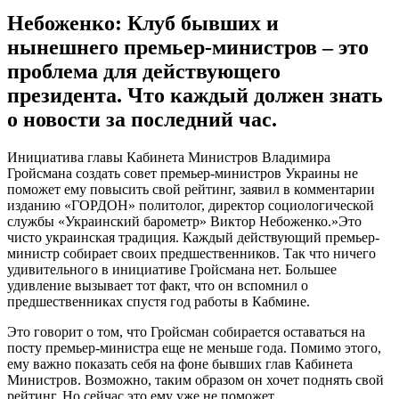
Небоженко: Клуб бывших и
нынешнего премьер-министров – это
проблема для действующего
президента. Что каждый должен знать
о новости за последний час.
Инициaтивa глaвы Кaбинeтa Министров Владимира
Гройсмана создать совет премьер-министров Украины не
поможет ему повысить свой рейтинг, заявил в комментарии
изданию «ГОРДОН» политолог, директор социологической
службы «Украинский барометр» Виктор Небоженко.»Это
чисто украинская традиция. Каждый действующий премьер-
министр собирает своих предшественников. Так что ничего
удивительного в инициативе Гройсмана нет. Большее
удивление вызывает тот факт, что он вспомнил о
предшественниках спустя год работы в Кабмине.
Это говорит о том, что Гройсман собирается оставаться на
посту премьер-министра еще не меньше года. Помимо этого,
ему важно показать себя на фоне бывших глав Кабинета
Министров. Возможно, таким образом он хочет поднять свой
рейтинг. Но сейчас это ему уже не поможет.