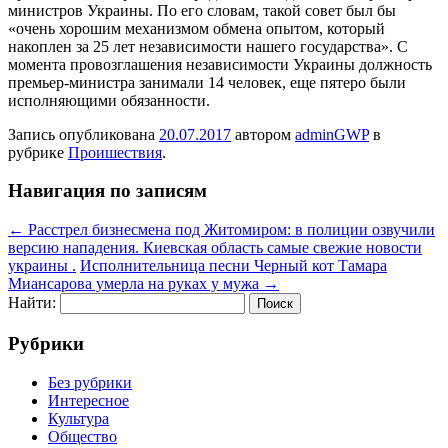
министров Украины. По его словам, такой совет был бы
«очень хорошим механизмом обмена опытом, который
накоплен за 25 лет независимости нашего государства». С
момента провозглашения независимости Украины должность
премьер-министра занимали 14 человек, еще пятеро были
исполняющими обязанности.
Запись опубликована
20.07.2017
автором
adminGWP
в
рубрике
Проишествия
.
Навигация по записям
←
Расстрел бизнесмена под Житомиром: в полиции озвучили
версию нападения. Киевская область самые свежие новости
украины .
Исполнительница песни Черный кот Тамара
Миансарова умерла на руках у мужа
→
Найти:
Рубрики
Без рубрики
Интересное
Культура
Общество