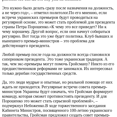
Это нужно было делать сразу после назначения на должность,
а не через год», – отметил политолог.По его мнению, если
встречи украинских премьеров будут проводиться на
регулярной основе, это может стать проблемой для президента
страны Петра Порошенко.»К чему это все приведет? Ни к
чему хорошему. Другой вопрос, если они начнут собираться
регулярно. Вот тогда это уже будет политика. Клуб бывших и
нынешнего премьер-министров – это проблема для
действующего президента.
Любой премьер после года на должности всегда становился
соперником президента. Это тоже украинская традиция. А
так, чем экс-премьеры могут помочь Гройсману? Никто из его
предшественников реформами не занимался. Их интересовал
только дерибан государственных средств.
Да, это люди мудрые и опытные, но реальной помощи от них
ждать не приходится. Регулярные встречи совета премьер-
министров Украины будут означать, что Гройсман формирует
команду, которая сможет противостоять президенту. И для
Порошенко это может стать серьезной проблемой», –
подчеркнул Небоженко.В ходе торжественного заседания
Кабинета Министров, посвященного 100-летию украинского
правительства, Гройсман предложил создать совет премьер-