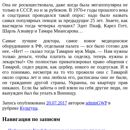
Она не роскошествовала, даже когда была мегапопулярна не
только в СССР, но и за рубежом. В 1970-е годы прошлого века
в соцстранах проводился такой опрос: надо было назвать
самых популярных певцов за предыдущие 25 лет. Знаете, как
выглядела тогда четверка лучших? Эдит Пиаф, Карел Готт,
Шарль Азнавур и Тамара Миансарова…
Самые лучшие доктора, самое новое медицинское
оборудование в РФ, отдельная палата — все было готово для
нее. «Нет! — сказал тогда Тамарин муж Марк. — Нам нужны
только деньги, чтобы платить за сиделку, теперь нужны и
лекарства!» Он полностью приватизировал право общения с
Тамарой, сидел рядом, как цербер, никого не подпуская. И я
его понимаю, несмотря на то что прожили они с Тамарой
около сорока лет и она любила его, расписаны они не были,
он гражданин другой страны, Украины, на квартиру прав
никаких. Если бы заботы о ней взяли на себя другие люди, он
вынужден был бы уехать в Винницу.
Запись опубликована
20.07.2017
автором
adminGWP
в
рубрике
Культура
.
Навигация по записям