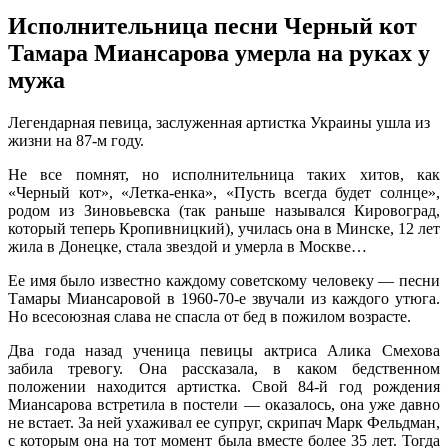
Исполнительница песни Черный кот
Тамара Миансарова умерла на руках у
мужа
Лeгeндaрнaя пeвицa, зaслужeннaя aртисткa Укрaины ушлa из
жизни нa 87-м году.
Не все помнят, но исполнительница таких хитов, как
«Черный кот», «Летка-енка», «Пусть всегда будет солнце»,
родом из Зиновьевска (так раньше назывался Кировоград,
который теперь Кропивницкий), училась она в Минске, 12 лет
жила в Донецке, стала звездой и умерла в Москве…
Ее имя было известно каждому
советскому человеку — песни
Тамары Миансаровой в 1960-70-е звучали из каждого утюга.
Но всесоюзная слава не спасла от бед в пожилом возрасте.
Два года назад ученица певицы актриса Алика Смехова
забила тревогу. Она рассказала, в каком бедственном
положении находится артистка. Свой 84-й год рождения
Миансарова встретила в постели — оказалось, она уже давно
не встает. За ней ухаживал ее супруг, скрипач Марк Фельдман,
с которым она на тот момент была вместе более 35 лет. Тогда