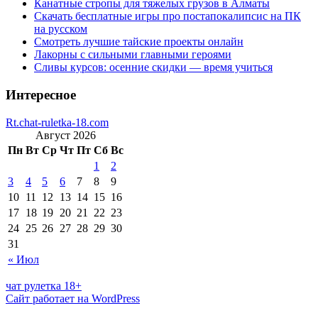
Канатные стропы для тяжелых грузов в Алматы
Скачать бесплатные игры про постапокалипсис на ПК
на русском
Смотреть лучшие тайские проекты онлайн
Лакорны с сильными главными героями
Сливы курсов: осенние скидки — время учиться
Интересное
Rt.chat-ruletka-18.com
Август 2026
Пн
Вт
Ср
Чт
Пт
Сб
Вс
1
2
3
4
5
6
7
8
9
10
11
12
13
14
15
16
17
18
19
20
21
22
23
24
25
26
27
28
29
30
31
« Июл
чат рулетка 18+
Сайт работает на WordPress