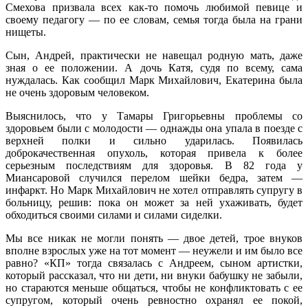
Смехова призвала всех как-то помочь любимой певице и
своему педагогу — по ее словам, семья тогда была на грани
нищеты.
Сын, Андрей, практически не навещал родную мать, даже
зная о ее положении. А дочь Катя, судя по всему, сама
нуждалась. Как сообщил Марк Михайлович, Екатерина была
не очень здоровым человеком.
Выяснилось, что у Тамары Григорьевны проблемы со
здоровьем были с молодости — однажды она упала в поезде с
верхней полки и сильно ударилась. Появилась
доброкачественная опухоль, которая привела к более
серьезным последствиям для здоровья. В 82 года у
Миансаровой случился перелом шейки бедра, затем —
инфаркт. Но Марк Михайлович не хотел отправлять супругу в
больницу, решив: пока он может за ней ухаживать, будет
обходиться своими силами и силами сиделки.
Мы все никак не могли понять — двое детей, трое внуков
вполне взрослых уже на тот момент — неужели и им было все
равно? «КП» тогда связалась с Андреем, сыном артистки,
который рассказал, что ни дети, ни внуки бабушку не забыли,
но стараются меньше общаться, чтобы не конфликтовать с ее
супругом, который очень ревностно охранял ее покой,