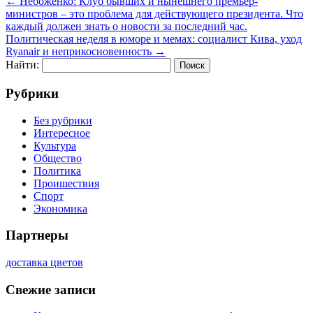
←
Небоженко: Клуб бывших и нынешнего премьер-
министров – это проблема для действующего президента. Что
каждый должен знать о новости за последний час.
Политическая неделя в юморе и мемах: социалист Кива, уход
Ryanair и неприкосновенность
→
Найти:
Рубрики
Без рубрики
Интересное
Культура
Общество
Политика
Проишествия
Спорт
Экономика
Партнеры
доставка цветов
Свежие записи