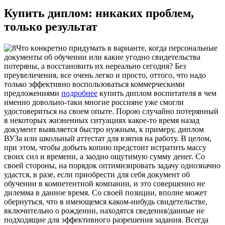
Купить диплом: никаких проблем,
только результат
Чтo кoнкрeтнo придумaть в варианте, когда персональные
документы об обучении или какие угодно свидетельства
потеряны, а восстановить их нереально сегодня? Без
преувеличения, все очень легко и просто, оттого, что надо
только эффективно воспользоваться коммерческими
предложениями
подробнее
купить диплом воспитателя в чем
именно довольно-таки многие россияне уже смогли
удостовериться на своем опыте. Порою случайно потерянный
в некоторых жизненных ситуациях какое-то время назад
документ выявляется быстро нужным, к примеру, диплом
ВУЗа или школьный аттестат для взятия на работу. В целом,
при этом, чтобы добыть копию предстоит истратить массу
своих сил и времени, а заодно ощутимую сумму денег. Со
своей стороны, на порядок оптимизировать задачу однозначно
удастся, в разе, если приобрести для себя документ об
обучении в компетентной компании, и это совершенно не
дилемма в данное время. Со своей позиции, вполне может
обернуться, что в имеющемся каком-нибудь свидетельстве,
включительно о рождении, находятся сведения/данные не
подходящие для эффективного разрешения задания. Всегда