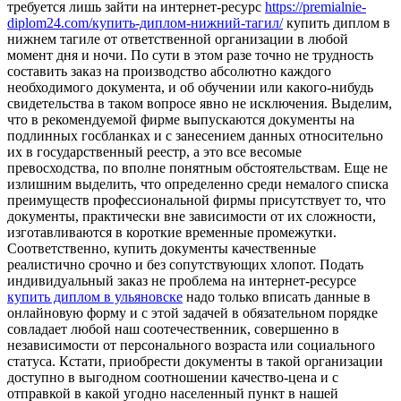
требуется лишь зайти на интернет-ресурс
https://premialnie-
diplom24.com/купить-диплом-нижний-тагил/
купить диплом в
нижнем тагиле от ответственной организации в любой
момент дня и ночи. По сути в этом разе точно не трудность
составить заказ на производство абсолютно каждого
необходимого документа, и об обучении или какого-нибудь
свидетельства в таком вопросе явно не исключения. Выделим,
что в рекомендуемой фирме выпускаются документы на
подлинных госбланках и с занесением данных относительно
их в государственный реестр, а это все весомые
превосходства, по вполне понятным обстоятельствам. Еще не
излишним выделить, что определенно среди немалого списка
преимуществ профессиональной фирмы присутствует то, что
документы, практически вне зависимости от их сложности,
изготавливаются в короткие временные промежутки.
Соответственно, купить документы качественные
реалистично срочно и без сопутствующих хлопот. Подать
индивидуальный заказ не проблема на интернет-ресурсе
купить диплом в ульяновске
надо только вписать данные в
онлайновую форму и с этой задачей в обязательном порядке
совладает любой наш соотечественник, совершенно в
независимости от персонального возраста или социального
статуса. Кстати, приобрести документы в такой организации
доступно в выгодном соотношении качество-цена и с
отправкой в какой угодно населенный пункт в нашей