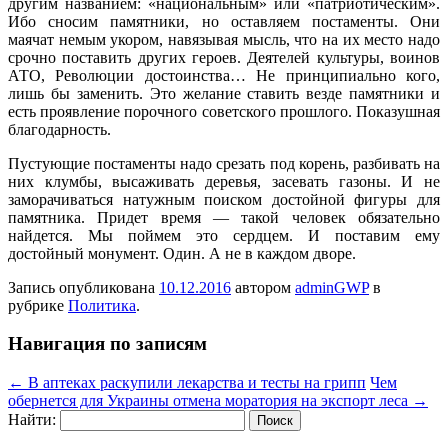
другим названием: «национальным» или «патриотическим».
Ибо сносим памятники, но оставляем постаменты. Они
маячат немым укором, навязывая мысль, что на их место надо
срочно поставить других героев. Деятелей культуры, воинов
АТО, Революции достоинства… Не принципиально кого,
лишь бы заменить. Это желание ставить везде памятники и
есть проявление порочного советского прошлого. Показушная
благодарность.
Пустующие постаменты надо срезать под корень, разбивать на
них клумбы, высаживать деревья, засевать газоны. И не
заморачиваться натужным поиском достойной фигуры для
памятника. Придет время — такой человек обязательно
найдется. Мы поймем это сердцем. И поставим ему
достойный монумент. Один. А не в каждом дворе.
Запись опубликована
10.12.2016
автором
adminGWP
в
рубрике
Политика
.
Навигация по записям
←
В аптеках раскупили лекарства и тесты на грипп
Чем
обернется для Украины отмена моратория на экспорт леса
→
Найти: