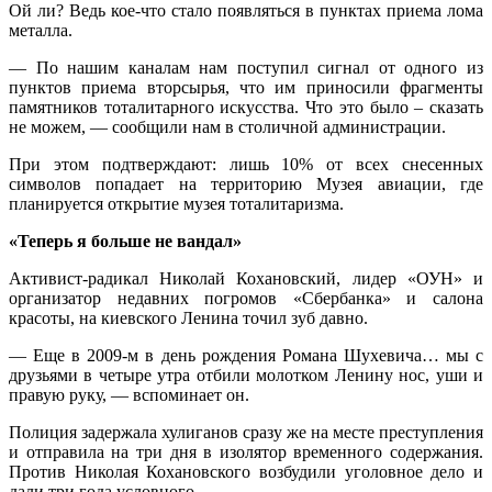
Ой ли? Ведь кое-что стало появляться в пунктах приема лома
металла.
— По нашим каналам нам поступил сигнал от одного из
пунктов приема вторсырья, что им приносили фрагменты
памятников тоталитарного искусства. Что это было – сказать
не можем, — сообщили нам в столичной администрации.
При этом подтверждают: лишь 10% от всех снесенных
символов попадает на территорию Музея авиации, где
планируется открытие музея тоталитаризма.
«Теперь я больше не вандал»
Активист-радикал Николай Кохановский, лидер «ОУН» и
организатор недавних погромов «Сбербанка» и салона
красоты, на киевского Ленина точил зуб давно.
— Еще в 2009-м в день рождения Романа Шухевича… мы с
друзьями в четыре утра отбили молотком Ленину нос, уши и
правую руку, — вспоминает он.
Полиция задержала хулиганов сразу же на месте преступления
и отправила на три дня в изолятор временного содержания.
Против Николая Кохановского возбудили уголовное дело и
дали три года условного.