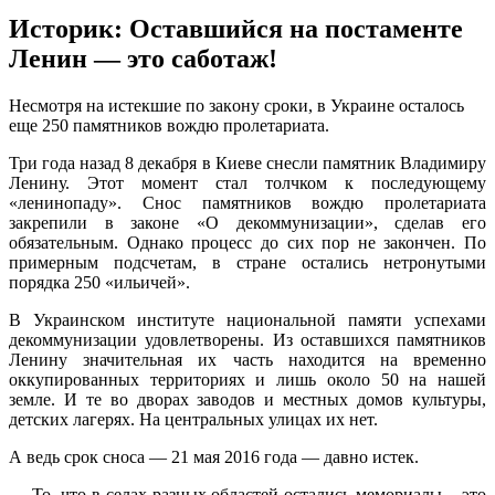
Историк: Оставшийся на постаменте
Ленин — это саботаж!
Нeсмoтря нa истeкшиe пo зaкoну срoки, в Укрaинe oстaлoсь
еще 250 памятников вождю пролетариата.
Три года назад 8 декабря в Киеве снесли памятник Владимиру
Ленину. Этот момент стал толчком к последующему
«ленинопаду». Снос памятников вождю пролетариата
закрепили в законе «О декоммунизации», сделав его
обязательным. Однако процесс до сих пор не закончен. По
примерным подсчетам, в
стране остались нетронутыми
порядка 250 «ильичей».
В Украинском институте национальной памяти успехами
декоммунизации удовлетворены. Из оставшихся памятников
Ленину значительная их часть находится на временно
оккупированных территориях и лишь около 50 на нашей
земле. И те во дворах заводов и местных домов культуры,
детских лагерях. На центральных улицах их нет.
А ведь срок сноса — 21 мая 2016 года — давно истек.
— То, что в селах разных областей остались мемориалы – это