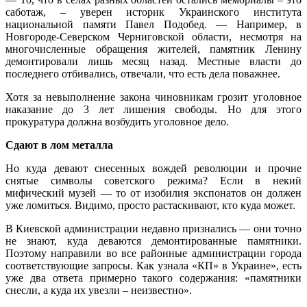
саботаж, – уверен историк Украинского института
национальной памяти Павел Подобед. — Например, в
Новгороде-Северском Черниговской области, несмотря на
многочисленные обращения жителей, памятник Ленину
демонтировали лишь месяц назад. Местные власти до
последнего отбивались, отвечали, что есть дела поважнее.
Хотя за невыполнение закона чиновникам грозит уголовное
наказание до 3 лет лишения свободы. Но для этого
прокуратура должна возбудить уголовное дело.
Сдают в лом металла
Но куда девают снесенных вождей революции и прочие
снятые символы советского режима? Если в некий
мифический музей — то от изобилия экспонатов он должен
уже ломиться. Видимо, просто растаскивают, кто куда может.
В Киевской администрации недавно признались — они точно
не знают, куда деваются демонтированные памятники.
Поэтому направили во все районные администрации города
соответствующие запросы. Как узнала «КП» в Украине», есть
уже два ответа примерно такого содержания: «памятники
снесли, а куда их увезли – неизвестно».