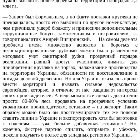
нужно высадить новые деревья на территории площадью 2,5
млн га.
— Запрет был формальным, а по факту поставки кругляка не
прекращались, просто его вывозили по другой номенклатуре,
чем причиняли ущерб бюджету и приносили дополнительные
коррупционные бонусы таможенникам и покровителям, —
говорит аналитик Андрей Вигиринский. — На самом деле эта
проблема имела множество аспектов и бороться с
несанкционированными рубками можно было различными
методами: учет санитарной рубки, прозрачный порядок
реализации, равный доступ участников, лимиты для
приобретения кругляка на торгах, налаживание производства
на территории Украины, обязанности по восстановлению и
посадке деловой древесины. Но для Украины оказалось проще
ввести мораторий и вызвать сильное недовольство
европейцев, которые, в отличие от нас, защищают интересы
своих производителей. А ведь можно все сделать достаточно
просто: 80-90% леса продавать на прозрачных условиях
украинским производителям, остальное – на экспорт. Таким
образом можно было бы простимулировать тех же поляков
ставить линии в Украине и экспортировать хотя бы заготовки
к изделиям — уже больше добавочная стоимость! Но,
конечно, быстрее партию спилить, отправить и убежать,
нежели подумать о пользе для западных регионов Украины.