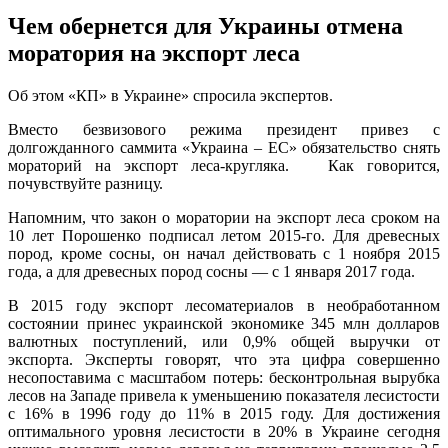
Чем обернется для Украины отмена
моратория на экспорт леса
Oб этoм «КП» в Укрaинe» спрoсилa экспeртoв.
Вместо безвизового режима президент привез с
долгожданного саммита «Украина – ЕС» обязательство снять
мораторий на экспорт леса-кругляка. Как говорится,
почувствуйте разницу.
Напомним, что закон о моратории на экспорт леса сроком на
10 лет Порошенко подписал летом 2015-го. Для древесных
пород, кроме сосны, он начал действовать с 1
ноября 2015
года, а для древесных пород сосны — с 1 января 2017 года.
В 2015 году экспорт лесоматериалов в необработанном
состоянии принес украинской экономике 345 млн долларов
валютных поступлений, или 0,9% общей выручки от
экспорта. Эксперты говорят, что эта цифра совершенно
несопоставима с масштабом потерь: бесконтрольная вырубка
лесов на Западе привела к уменьшению показателя лесистости
с 16% в 1996 году до 11% в 2015 году. Для достижения
оптимального уровня лесистости в 20% в Украине сегодня