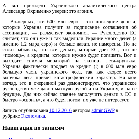
А вот президент Украинского аналитического центра
Александр Охрименко уверен: это агония.
— Во-первых, эти 600 млн евро – это последние деньги,
которые Украина получит за подписание соглашения об
ассоциации, — разъясняет экономист. — Руководство ЕС
считает, что они уже и так выделили Украине много денег (а
именно 1,2 млрд евро) и больше давать не намерены. Но не
стоит забывать, что все деньги, которые дает ЕС, это не
«помощь», а кредиты, которые нужно будет погашать. Вот и
выходит: снимая мораторий на экспорт леса-кругляка,
Украина фактически продает за кредит (!) в 600 млн евро
большую часть украинского леса, так как скорее всего
вырубка леса примет катастрофический характер. На мой
взгляд, это в очередной раз демонстрирует, что украинское
руководство уже давно махнуло рукой и на Украину, и на ее
будущее. Для них сейчас главнее заполучить деньги в ЕС и
быстро «освоить», а что будет потом, их уже не интересует.
Запись опубликована
10.12.2016
автором
adminGWP
в
рубрике
Экономика
.
Навигация по записям