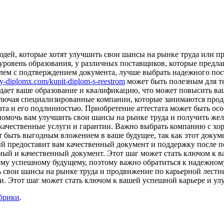
людей, которые хотят улучшить свои шансы на рынке труда или 
овень образования, у различных поставщиков, которые предлаг
блем с подтверждением документа, лучше выбрать надежного пос
any-diplomx.com/kupit-diplom-s-reestrom
может быть полезным для те
дает ваше образование и квалификацию, что может повысить ва
лючая специализированные компании, которые занимаются прод
ата и его подлинностью. Приобретение аттестата может быть осо
помочь вам улучшить свои шансы на рынке труда и получить жел
 качественные услуги и гарантии. Важно выбрать компанию с х
ет быть выгодным вложением в ваше будущее, так как этот док
й предоставит вам качественный документ и поддержку после п
ный и качественный документ. Этот шаг может стать ключом к
ему успешному будущему, поэтому важно обратиться к надежном
 свои шансы на рынке труда и продвижение по карьерной лестн
и. Этот шаг может стать ключом к вашей успешной карьере и у
убрики
.