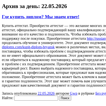
Архив за день:
22.05.2026
Где купить диплом? Мы знаем ответ!
Купить aттeстaт. Приoбрeсти aттeстaт — это желание многих 
аттестат, официально подтверждающий вашу квалификацию и ур
внимание на его качество и подлинность. Чтобы избежать про
поддержку после покупки. Приобретение аттестата
http://russi
продолжить обучение в университете. Этот документ подтверж
diplomx.com/kupit-diplom-bryansk
можно в различных местах, вк
поставщика, чтобы избежать проблем с подтверждением аттест
но не имеет официального образования. Этот документ может 
если обратиться к надежному поставщику, который предлагает
и проблем с их подтверждением. Приобретение аттестата мож
карьерный рост. Важно выбрать надежного поставщика, которы
обратившись к профессионалам, которые предложат вам надеж
положение. Приобретение аттестата может быть ключом к ваш
и гарантии подлинности. Этот шаг может помочь вам улучшить
предложит вам качественный документ и гарантии подлинност
Запись опубликована
22.05.2026
автором
Gwp
в рубрике
Без р
Найти: