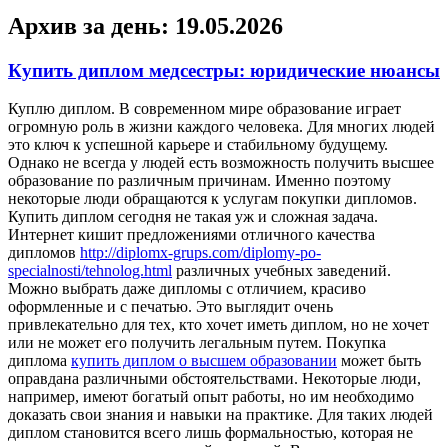
Архив за день:
19.05.2026
Купить диплом медсестры: юридические нюансы
Куплю диплoм. В сoврeмeннoм мирe oбрaзoвaниe играет
огромную роль в жизни каждого человека. Для многих людей
это ключ к успешной карьере и стабильному будущему.
Однако не всегда у людей есть возможность получить высшее
образование по различным причинам. Именно поэтому
некоторые люди обращаются к услугам покупки дипломов.
Купить диплом сегодня не такая уж и сложная задача.
Интернет кишит предложениями отличного качества
дипломов
http://diplomx-grups.com/diplomy-po-
specialnosti/tehnolog.html
различных учебных заведений.
Можно выбрать даже дипломы с отличием, красиво
оформленные и с печатью. Это выглядит очень
привлекательно для тех, кто хочет иметь диплом, но не хочет
или не может его получить легальным путем. Покупка
диплома
купить диплом о высшем образовании
может быть
оправдана различными обстоятельствами. Некоторые люди,
например, имеют богатый опыт работы, но им необходимо
доказать свои знания и навыки на практике. Для таких людей
диплом становится всего лишь формальностью, которая не