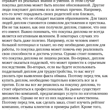
отражает их реальных знаний и умений. В этом случае
покупка диплома может быть вполне обоснованной. Другие
люди покупают дипломы из-за личных причин. Например,
кто-то хочет порадовать своих родителей или близких,
показав им, что он обладает высшим образованием. Для таких
людей диплом становится символом достижения и престижа.
Им не так важно, как они получили диплом, главное, что они
его имеют. Важно понимать, что покупка диплома не всегда
является негативным явлением. В некоторых случаях это
может быть даже полезно. Например, если человек имеет
большой потенциал и талант, но ему необходимо диплом для
работы, то покупка диплома может помочь ему реализовать
свои способности и достичь успеха. Однако стоит помнить,
что покупка диплома не лишена рисков. Во-первых, диплом
может оказаться подделкой, что может привести к серьезным
последствиям. Во-вторых, если вы будете использовать
поддельный диплом для трудоустройства, то вас могут
уволить при выявлении факта обмана. Поэтому перед тем, как
купить диплом, необходимо тщательно взвесить все за и
против. Если вы все же решились на покупку диплома, то
стоит обратиться к профессионалам. На рынке существует
множество компаний, предлагающих услуги по изготовлению
дипломов. Однако не все из них надежны и качественны.
Поэтому перед тем, как сделать заказ, стоит изучить рейтинг
компании, отзывы клиентов и примеры работ. Кроме того,