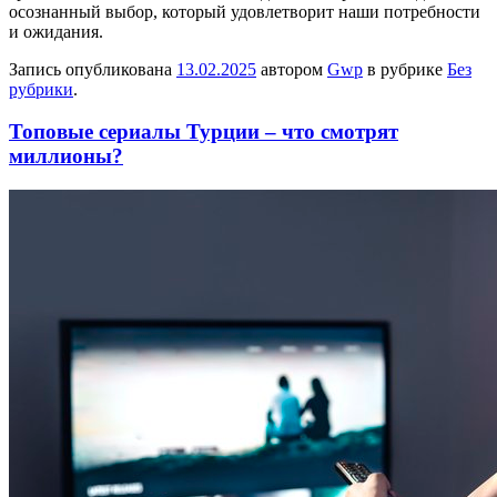
осознанный выбор, который удовлетворит наши потребности
и ожидания.
Запись опубликована
13.02.2025
автором
Gwp
в рубрике
Без
рубрики
.
Топовые сериалы Турции – что смотрят
миллионы?