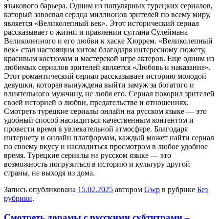
языкового барьера. Одним из популярных турецких сериалов,
который завоевал сердца миллионов зрителей по всему миру,
является «Великолепный век». Этот исторический сериал
рассказывает о жизни и правлении султана Сулеймана
Великолепного и его любви к хаске Хюррем. «Великолепный
век» стал настоящим хитом благодаря интересному сюжету,
красивым костюмам и мастерской игре актеров. Еще одним из
любимых сериалов зрителей является «Любовь и наказание».
Этот романтический сериал рассказывает историю молодой
девушки, которая вынуждена выйти замуж за богатого и
влиятельного мужчину, не любя его. Сериал покорил зрителей
своей историей о любви, предательстве и отношениях.
Смотреть турецкие сериалы онлайн на русском языке — это
удобный способ насладиться качественным контентом и
провести время в увлекательной атмосфере. Благодаря
интернету и онлайн платформам, каждый может найти сериал
по своему вкусу и насладиться просмотром в любое удобное
время. Турецкие сериалы на русском языке — это
возможность погрузиться в историю и культуру другой
страны, не выходя из дома.
Запись опубликована
15.02.2025
автором
Gwp
в рубрике
Без
рубрики
.
Смотреть дорамы с русскими субтитрами –