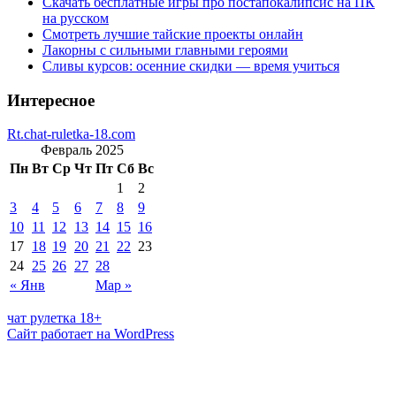
Скачать бесплатные игры про постапокалипсис на ПК
на русском
Смотреть лучшие тайские проекты онлайн
Лакорны с сильными главными героями
Сливы курсов: осенние скидки — время учиться
Интересное
Rt.chat-ruletka-18.com
Февраль 2025
Пн
Вт
Ср
Чт
Пт
Сб
Вс
1
2
3
4
5
6
7
8
9
10
11
12
13
14
15
16
17
18
19
20
21
22
23
24
25
26
27
28
« Янв
Мар »
чат рулетка 18+
Сайт работает на WordPress