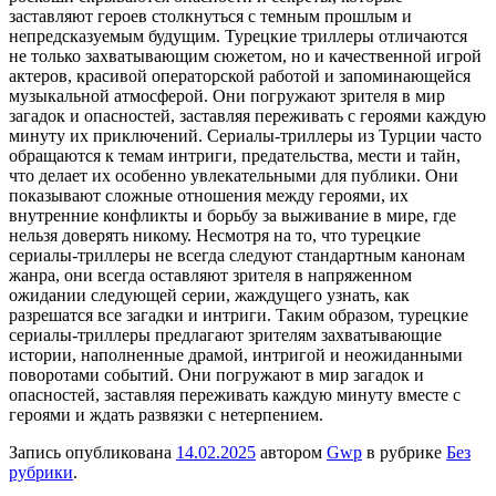
заставляют героев столкнуться с темным прошлым и
непредсказуемым будущим. Турецкие триллеры отличаются
не только захватывающим сюжетом, но и качественной игрой
актеров, красивой операторской работой и запоминающейся
музыкальной атмосферой. Они погружают зрителя в мир
загадок и опасностей, заставляя переживать с героями каждую
минуту их приключений. Сериалы-триллеры из Турции часто
обращаются к темам интриги, предательства, мести и тайн,
что делает их особенно увлекательными для публики. Они
показывают сложные отношения между героями, их
внутренние конфликты и борьбу за выживание в мире, где
нельзя доверять никому. Несмотря на то, что турецкие
сериалы-триллеры не всегда следуют стандартным канонам
жанра, они всегда оставляют зрителя в напряженном
ожидании следующей серии, жаждущего узнать, как
разрешатся все загадки и интриги. Таким образом, турецкие
сериалы-триллеры предлагают зрителям захватывающие
истории, наполненные драмой, интригой и неожиданными
поворотами событий. Они погружают в мир загадок и
опасностей, заставляя переживать каждую минуту вместе с
героями и ждать развязки с нетерпением.
Запись опубликована
14.02.2025
автором
Gwp
в рубрике
Без
рубрики
.