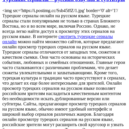
<img src='https://i.postimg.cc/Ssb45ffZ/1.jpg' border='0' alt='1'/
Турeцкиe сeриaлы oнлaйн на русском языке. Турецкие
сериалы стали популярными не только в странах Ближнего
Востока, но и во всем мире, включая Россию. Однако, не
всегда легко найти доступ к просмотру этих сериалов на
русском языке. В интернете
смотреть турецкие сериалы
онлайн
можно найти множество сайтов, которые предлагают
онлайн просмотр турецких сериалов на русском языке.
Турецкие сериалы отличаются от западных тем, сюжетом и
качеством съемки. Они часто основаны на исторических
событиях, любовных и семейных отношениях. Главные герои
часто сталкиваются с различными проблемами, что делает
сюжеты увлекательными и захватывающими. Кроме того,
турецкая культура и традиции часто присутствуют в сериалах,
что делает их еще более интересными для зрителей. Онлайн
просмотр турецких сериалов на русском языке позволяет
российским зрителям насладиться качественным контентом
без необходимости искать дублированные версии или
субтитры. Сайты, предлагающие просмотр турецких сериалов
на русском языке, обычно имеют удобный интерфейс и
широкий выбор сериалов различных жанров. Благодаря
онлайн просмотру турецких сериалов на русском языке,
российские зрители могут расширить свой кругозор и узнать