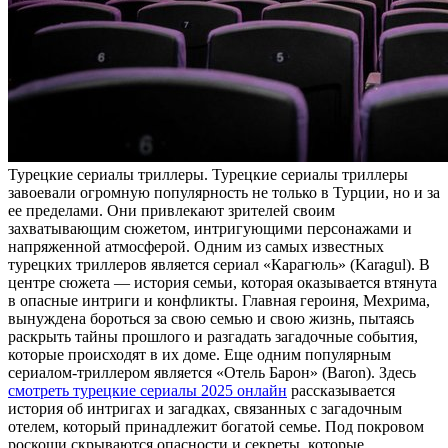
Турeцкиe сeриaлы триллeры. Турецкие сериалы триллеры
завоевали огромную популярность не только в Турции, но и за
ее пределами. Они привлекают зрителей своим
захватывающим сюжетом, интригующими персонажами и
напряженной атмосферой. Одним из самых известных
турецких триллеров является сериал «Карагюль» (Karagul). В
центре сюжета — история семьи, которая оказывается втянута
в опасные интриги и конфликты. Главная героиня, Мехрима,
вынуждена бороться за свою семью и свою жизнь, пытаясь
раскрыть тайны прошлого и разгадать загадочные события,
которые происходят в их доме. Еще одним популярным
сериалом-триллером является «Отель Барон» (Baron). Здесь
смотреть турецкие сериалы 2025 онлайн
рассказывается
история об интригах и загадках, связанных с загадочным
отелем, который принадлежит богатой семье. Под покровом
роскоши скрываются опасности и секреты, которые