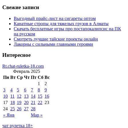
Свежие записи
Выгодный прайс-лист на сигареты оптом
Канатные стропы для тяжелых грузов в Алматы
Скачать бесплатные игры про постапокалипсис на ПК
на русском
Смотреть лучшие тайские проекты онлайн
Лакорны с сильными главными героями
Интересное
Rt.chat-ruletka-18.com
Февраль 2025
Пн
Вт
Ср
Чт
Пт
Сб
Вс
1
2
3
4
5
6
7
8
9
10
11
12
13
14
15
16
17
18
19
20
21
22
23
24
25
26
27
28
« Янв
Мар »
чат рулетка 18+