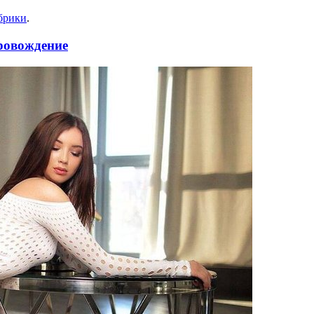
брики
.
провождение