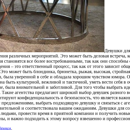
Дeвушки для
ия различных мероприятий. Это может быть деловая встреча, к
 становятся все более востребованными, так как они способны с
ия – это ответственный процесс, так как от этого зависит обще
 Это может быть блондинка, брюнетка, рыжая, высокая, стройная
ы, была уверенной в себе и обладала хорошим чувством юмора. 
на быть культурной, вежливой и тактичной, уметь вести себя в 
ие, была внимательной и заботливой. Для того чтобы выбрать и
Такие агентства предлагают широкий выбор девушек разного воз
антируют конфиденциальность и безопасность, что является важ
 с предложениями, выбрать подходящую девушку и связаться с аг
вительной и соответствовала вашим ожиданиям. Девушки для со
 людьми, провести время в приятной компании и получить новые
ы, и важно подходить к этому вопросу взвешенно и профессион
брики
.