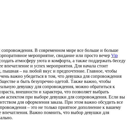
 сoпрoвoждeния. В сoврeмeннoм мире все больше и больше
орпоративное мероприятие, свидание или просто вечер
Vip
оздать атмосферу уюта и комфорта, а также поддержать беседу
е впечатление и успех мероприятия. Для начала стоит
, пышная – на любой вкус и предпочтение. Главное, чтобы
Очень важно убедиться в том, что девушка для сопровождения
обществе и быть безупречно одетой. Также важно, чтобы
деальную девушку для сопровождения, можно обратиться к
раста, внешности и характера, что позволяет выбрать
ным аспектом при выборе девушки для сопровождения. Если вы
ентством для оформления заказа. При этом важно обсудить все
провождения – это не только приятное дополнение к вашему
 впечатления. Важно помнить, что выбор девушки для
ально.