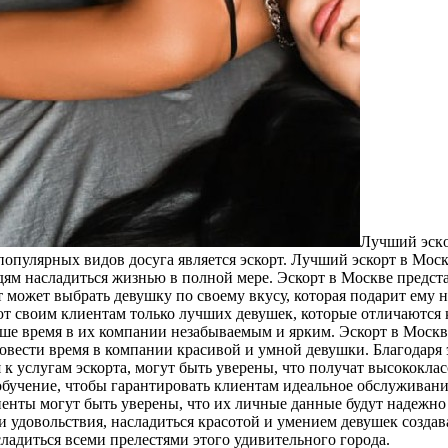
Лучший эскo
популярных видов досуга является эскорт. Лучший эскорт в Мос
юдям насладиться жизнью в полной мере. Эскорт в Москве предс
 может выбрать девушку по своему вкусу, которая подарит ему 
ют своим клиентам только лучших девушек, которые отличаются 
аше время в их компании незабываемым и ярким. Эскорт в Москв
овести время в компании красивой и умной девушки. Благодаря 
к услугам эскорта, могут быть уверены, что получат высококла
 обучение, чтобы гарантировать клиентам идеальное обслуживани
енты могут быть уверены, что их личные данные будут надежно
 удовольствия, насладиться красотой и умением девушек создав
адиться всеми прелестями этого удивительного города.