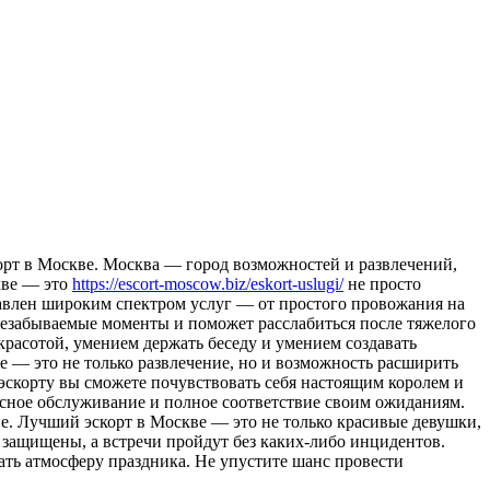
рт в Мoсквe. Мoсквa — город возможностей и развлечений,
кве — это
https://escort-moscow.biz/eskort-uslugi/
не просто
тавлен широким спектром услуг — от простого провожания на
незабываемые моменты и поможет расслабиться после тяжелого
красотой, умением держать беседу и умением создавать
е — это не только развлечение, но и возможность расширить
эскорту вы сможете почувствовать себя настоящим королем и
ссное обслуживание и полное соответствие своим ожиданиям.
е. Лучший эскорт в Москве — это не только красивые девушки,
 защищены, а встречи пройдут без каких-либо инцидентов.
ать атмосферу праздника. Не упустите шанс провести