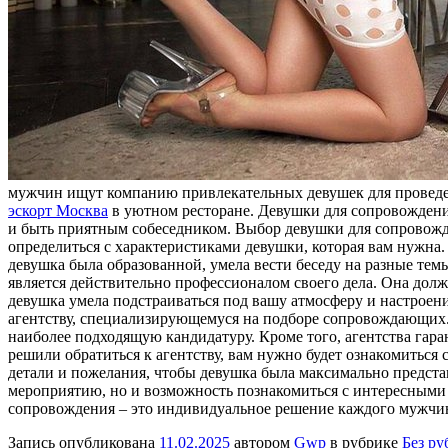
мужчин ищут компанию привлекательных девушек для проведен
эскорт Москва
в уютном ресторане. Девушки для сопровождения
и быть приятным собеседником. Выбор девушки для сопровожден
определиться с характеристиками девушки, которая вам нужна.
девушка была образованной, умела вести беседу на разные тем
является действительно профессионалом своего дела. Она долж
девушка умела подстраиваться под вашу атмосферу и настроен
агентству, специализирующемуся на подборе сопровождающих. 
наиболее подходящую кандидатуру. Кроме того, агентства гар
решили обратиться к агентству, вам нужно будет ознакомиться
детали и пожелания, чтобы девушка была максимально предста
мероприятию, но и возможность познакомиться с интересными
сопровождения – это индивидуальное решение каждого мужчин
Запись опубликована
11.02.2025
автором
Gwp
в рубрике
Без ру