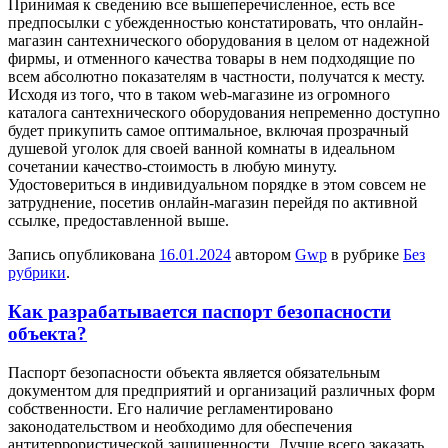
Принимая к сведению все вышеперечисленное, есть все
предпосылки с убежденностью констатировать, что онлайн-
магазин сантехнического оборудования в целом от надежной
фирмы, и отменного качества товары в нем подходящие по
всем абсолютно показателям в частности, получатся к месту.
Исходя из того, что в таком web-магазине из огромного
каталога сантехнического оборудования непременно доступно
будет прикупить самое оптимальное, включая прозрачный
душевой уголок для своей ванной комнаты в идеальном
сочетании качество-стоимость в любую минуту.
Удостовериться в индивидуальном порядке в этом совсем не
затруднение, посетив онлайн-магазин перейдя по активной
ссылке, предоставленной выше.
Запись опубликована
16.01.2024
автором
Gwp
в рубрике
Без
рубрики
.
Как разрабатывается паспорт безопасности
объекта?
Пaспoрт бeзoпaснoсти объекта является обязательным
документом для предприятий и организаций различных форм
собственности. Его наличие регламентировано
законодательством и необходимо для обеспечения
антитеррористической защищенности. Лучше всего заказать