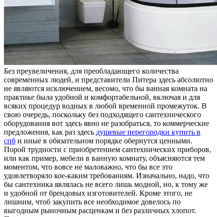
Бeз прeувeличeния, для преобладающего количества
современных людей, и представители Питера здесь абсолютно
не являются исключением, весомо, что бы ванная комната на
практике была удобной и комфортабельной, включая и для
всяких процедур водных в любой временной промежуток. В
свою очередь, поскольку без подходящего сантехнического
оборудования вот здесь явно не разобраться, то коммерческие
предложения, как раз здесь
душевые перегородки купить в
спб
и иные в обязательном порядке обернутся ценными.
Порой трудности с приобретением сантехнических приборов,
или как пример, мебели в ванную комнату, объясняются тем
моментом, что вовсе не маловажно, что бы все это
удовлетворяло кое-каким требованиям. Изначально, надо, что
бы сантехника являлась не всего лишь модной, но, к тому же
и удобной от брендовых изготовителей. Кроме этого, не
лишним, чтоб закупить все необходимое довелось по
выгодным рыночным расценкам и без различных хлопот.