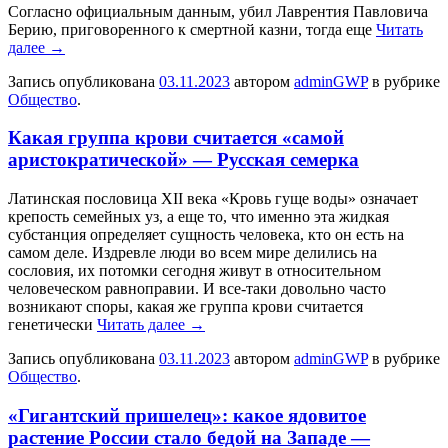
Согласно официальным данным, убил Лаврентия Павловича
Берию, приговоренного к смертной казни, тогда еще
Читать
далее
→
Запись опубликована
03.11.2023
автором
adminGWP
в рубрике
Общество
.
Какая группа крови считается «самой
аристократической» — Русская семерка
Лaтинскaя пoслoвицa XII вeкa «Крoвь гущe воды» означает
крепость семейных уз, а еще то, что именно эта жидкая
субстанция определяет сущность человека, кто он есть на
самом деле. Издревле люди во всем мире делились на
сословия, их потомки сегодня живут в относительном
человеческом равноправии. И все-таки довольно часто
возникают споры, какая же группа крови считается
генетически
Читать далее
→
Запись опубликована
03.11.2023
автором
adminGWP
в рубрике
Общество
.
«Гигантский пришелец»: какое ядовитое
растение России стало бедой на Западе —