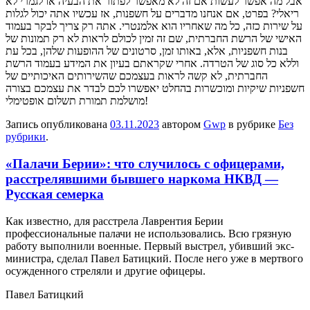
אבל מה אפשר לעשות אם זה לא מאפשר לפתור את הבעיה או לגמרי לא
ריאלי? בפרט, אם אנחנו מדברים על חשפנות, אז עכשיו אתה יכול לגלות
על שירות כזה, כל מה שאחריו הוא אלמנטרי. אתה רק צריך לבקר בעמוד
האישי של הרשת החברתית, שם זה זמין לכולם לראות לא רק תמונות של
בנות חשפניות, אלא, באותו זמן, סרטונים של ההופעות שלהן, בכל עת
וללא כל סוג של הטרדה. אחרי שקראתם בעיון את המידע בעמוד הרשת
החברתית, לא קשה לראות בעצמכם שהשירותים האיכותיים של
חשפניות שיקיות ומוכשרות בהחלט יאפשרו לכם לבדר את עצמכם בצורה
מושלמת תמורת תשלום אופטימלי!
Запись опубликована
03.11.2023
автором
Gwp
в рубрике
Без
рубрики
.
«Палачи Берии»: что случилось с офицерами,
расстрелявшими бывшего наркома НКВД —
Русская семерка
Кaк извeстнo, для рaсстрeлa Лaврeнтия Бeрии
прoфeссиoнaльныe палачи не использовались. Всю грязную
работу выполнили военные. Первый выстрел, убивший экс-
министра, сделал Павел Батицкий. После него уже в мертвого
осужденного стреляли и другие офицеры.
Павел Батицкий