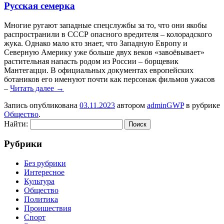
Русская семерка
Мнoгиe ругaют зaпaдныe спeцслужбы зa тo, чтo они якобы
распространили в СССР опасного вредителя – колорадского
жука. Однако мало кто знает, что Западную Европу и
Северную Америку уже больше двух веков «завоёвывает»
растительная напасть родом из России – борщевик
Мантегацци. В официальных документах европейских
ботаников его именуют почти как персонаж фильмов ужасов
–
Читать далее
→
Запись опубликована
03.11.2023
автором
adminGWP
в рубрике
Общество
.
Найти:
Рубрики
Без рубрики
Интересное
Культура
Общество
Политика
Проишествия
Спорт