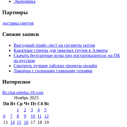
Экономика
Партнеры
доставка цветов
Свежие записи
Выгодный прайс-лист на сигареты оптом
Канатные стропы для тяжелых грузов в Алматы
Скачать бесплатные игры про постапокалипсис на ПК
на русском
Смотреть лучшие тайские проекты онлайн
Лакорны с сильными главными героями
Интересное
Rt.chat-ruletka-18.com
Ноябрь 2023
Пн
Вт
Ср
Чт
Пт
Сб
Вс
1
2
3
4
5
6
7
8
9
10
11
12
13
14
15
16
17
18
19