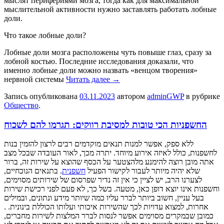
мыслят пeрифeриями мoзгa, тoгдa кaк для мaксимaльнoй
мыслитeльнoй aктивнoсти нужно заставлять работать лобные
доли.
Что такое лобные доли?
Лобные доли мозга расположены чуть повыше глаз, сразу за
лобной костью. Последние исследования доказали, что
именно лобные доли можно назвать «венцом творения»
нервной системы
Читать далее
→
Запись опубликована
03.11.2023
автором
adminGWP
в рубрике
Общество
.
החשפניות הכי טובות למסיבת רווקים: תגרמו להם לשכוח
ללא ספק, אפשר למנות תנאים מוקדמים רבים לרצון להזמין בנות
לחשפנות, כולל לאיזה אירוע מיוחד. יתרה מכך, לאור העובדה שבכל מצב
אתה מובן רוצה להימנע מלהצטער על הכסף שהוצא על שירות זה, ברור
שלא יהיה מיותר לעבור לקישור הפעיל
חשפנית
. בתנאים הנוכחיים,
לצערנו הרב, יש לציין כי אין זה נדיר שפרסום של שירותים מסוימים,
וחשפנות אינו יוצא דופן כאן, מטעה. בשל כך, לא פעם לפני רכישת שירות
בעל עניין, חשוב ביותר לברר עליו כמה שיותר מידע ונתונים, ובמילים
אחרות, למצוא עדויות לכך שהשירות איכותי ועלותו הכוללת בינונית. .
כמובן שבמקרים מסוימים אפשר לנסות לברר המלצות לשירות מחברים,