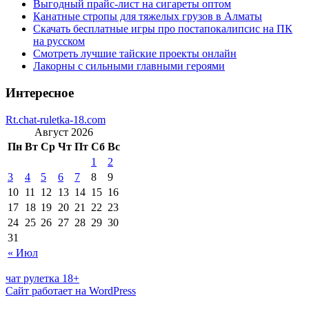
Выгодный прайс-лист на сигареты оптом
Канатные стропы для тяжелых грузов в Алматы
Скачать бесплатные игры про постапокалипсис на ПК
на русском
Смотреть лучшие тайские проекты онлайн
Лакорны с сильными главными героями
Интересное
Rt.chat-ruletka-18.com
Август 2026
Пн
Вт
Ср
Чт
Пт
Сб
Вс
1
2
3
4
5
6
7
8
9
10
11
12
13
14
15
16
17
18
19
20
21
22
23
24
25
26
27
28
29
30
31
« Июл
чат рулетка 18+
Сайт работает на WordPress