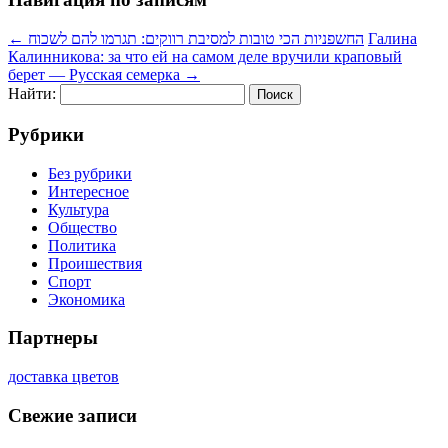
←
החשפניות הכי טובות למסיבת רווקים: תגרמו להם לשכוח
Галина
Калинникова: за что ей на самом деле вручили краповый
берет — Русская семерка
→
Найти:
Рубрики
Без рубрики
Интересное
Культура
Общество
Политика
Проишествия
Спорт
Экономика
Партнеры
доставка цветов
Свежие записи