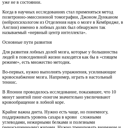
уже не в состоянии.
Когда в научных исследованиях стал применяться метод
позитронно-эмиссионной томографии, Джоном Дунканом
(нейропсихологом из Отделения наук о мозге в Кембридже, в
Англии) именно в лобных долях был обнаружен так
называемый «нервный центр интеллекта».
Основные пути развития
Для развития лобных долей мозга, которые у большинства
людей в повседневной жизни находятся как бы в «спящем
режиме», есть множество методик.
Во-первых, нужно выполнять упражнения, усиливающие
кровоснабжение мозга. Например, играть в настольный
теннис.
В Японии проводилось исследование, показавшее, что 10
минут занятий пинг-понгом значительно увеличивают
кровообращение в лобной коре.
Крайне важна диета. Нужно есть чаще, но понемногу,
поддерживать уровень сахара в крови сложными
углеводами, нежирными белками и полезными
(ненасыщенными) жирами. Нужно тренировать внимание и