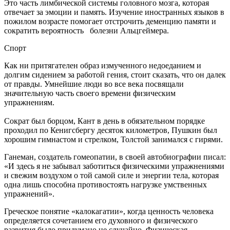
Это часть лимбической системы головного мозга, которая
отвечает за эмоции и память. Изучение иностранных языков в
пожилом возрасте помогает отстрочить деменцию памяти и
сократить вероятность болезни Альцгеймера.
Спорт
Как ни притягателен образ измученного недоеданием и
долгим сидением за работой гения, стоит сказать, что он далек
от правды. Умнейшие люди во все века посвящали
значительную часть своего времени физическим
упражнениям.
Сократ был борцом, Кант в день в обязательном порядке
проходил по Кенигсбергу десяток километров, Пушкин был
хорошим гимнастом и стрелком, Толстой занимался с гирями.
Ганеман, создатель гомеопатии, в своей автобиографии писал:
«И здесь я не забывал заботиться физическими упражнениями
и свежим воздухом о той самой силе и энергии тела, которая
одна лишь способна противостоять нагрузке умственных
упражнений».
Греческое понятие «калокагатии», когда ценность человека
определяется сочетанием его духовного и физического
развития было придумано не случайно. Физическая