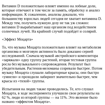
Витамин D положительно влияет именно на лобные доли,
которые отвечают в том числе за память, обработку и анализ
информации. К сожалению, анализы доказали, что
большинству взрослых людей сегодня не хватает витамина D.
Между тем, получить нужную дозу не так уж сложно:
витамин D вырабатывает наш организм под воздействием
солнечных лучей. На крайний случай подойдет и солярий.
«Эффект Моцарта»
То, что музыка Моцарта положительно влияет на метаболизм
организма и мозговую активность было доказано серией
исследований. Сначала музыкой австрийского композитора
«заряжали» одну группу растений, вторая тестовая группа
росла без музыкального сопровождения. Результат был
убедительным. Растения-меломаны созревали быстрее. Потом
музыку Моцарта слушали лабораторные крысы, они быстро
«умнели» и проходили лабиринт значительно быстрее, чем
крысы из «тихой» группы.
Испытания на людях также проводились. Те, кто слушал
Моцарта, в ходе эксперимента улучшили свои результаты на
62 %, люди из второй группы — на 11%. Это явление было
названо «эффектом Моцарта».