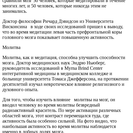
сравнили мозг 50 человек, которые медитировали в течение
многих лет, и 50 человек, которые никогда этим не
занимались.
Доктор философии Ричард Дэвидсон из Университета
Висконсина в ходе своих исследований пришел к выводу,
что во время медитации левая часть префронтальной коры
головного мозга показывает повышенную активность.
Молитва
Молитва, как и медитация, способна улучшить способности
мозга. Доктор медицинских наук Эндрю Ньюберг,
руководитель исследований в Myrna Brind Center
интегративной медицины в медицинском колледже и
больнице университета Томаса Джефферсона, на протяжении
десятилетий изучал невротическое влияние религиозного и
духовного опыта.
Для того, чтобы изучить влияние молитвы на мозг, он
вводил человеку во время молитвы безвредный
радиоактивный краситель. По мере активации различных
областей мозга, этот контраст перемещался туда, где
активность была особенно сильной. На фото видно, что
наибольшая активность во время молитвы наблюдается
именно в лобных долях мозга.