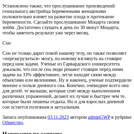
Установлено также, что прослушивание произведений
гениального австрийца беременными женщинами
положительно влияет на развитие плода и протекание
беременности. Сделайте прослушивание Моцарта своим
хобби. Достаточно слушать в день по 30 минут Моцарта,
чтобы заметить результат уже через месяц.
Сон
Сон не только дарит покой нашему телу, он также позволяет
«перезагрузиться» мозгу, по-новому взглянуть на стоящие
перед ним задачи. Ученые из Гарвардского университета
доказали, что после сна люди решают стоящие перед ними
задачи на 33% эффективнее, легче находят связи между
объектами или явлениями. Ну и наконец, ученые подтвердили
мнение о пользе дневного сна. Конечно, очевиднее всего она
для детей: те малыши, которые спят между выполнением
различных упражнений, делают их лучше и быстрее чем те,
которые были лишены отдыха. Но и для взрослых дневной
сон остается полезным и актуальным.
Запись опубликована
03.11.2023
автором
adminGWP
в рубрике
Общество
.
Навигация по записям