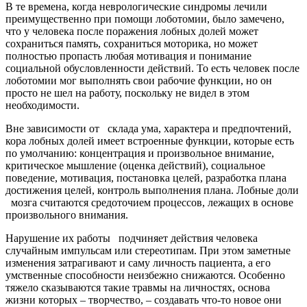
В те времена, когда неврологические синдромы лечили
преимущественно при помощи лоботомии, было замечено,
что у человека после поражения лобных долей может
сохраниться память, сохраниться моторика, но может
полностью пропасть любая мотивация и понимание
социальной обусловленности действий. То есть человек после
лоботомии мог выполнять свои рабочие функции, но он
просто не шел на работу, поскольку не видел в этом
необходимости.
Вне зависимости от склада ума, характера и предпочтений,
кора лобных долей имеет встроенные функции, которые есть
по умолчанию: концентрация и произвольное внимание,
критическое мышление (оценка действий), социальное
поведение, мотивация, постановка целей, разработка плана
достижения целей, контроль выполнения плана. Лобные доли
мозга считаются средоточием процессов, лежащих в основе
произвольного внимания.
Нарушение их работы подчиняет действия человека
случайным импульсам или стереотипам. При этом заметные
изменения затрагивают и саму личность пациента, а его
умственные способности неизбежно снижаются. Особенно
тяжело сказываются такие травмы на личностях, основа
жизни которых – творчество, – создавать что-то новое они