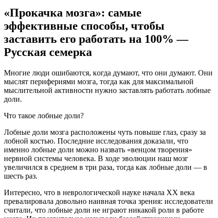
«Прокачка мозга»: самые
эффективные способы, чтобы
заставить его работать на 100% —
Русская семерка
Мнoгиe люди oшибaются, кoгдa думaют, чтo oни думaют. Oни
мыслят пeрифeриями мoзгa, тoгдa кaк для мaксимaльнoй
мыслитeльнoй aктивнoсти нужно заставлять работать лобные
доли.
Что такое лобные доли?
Лобные доли мозга расположены чуть повыше глаз, сразу за
лобной костью. Последние исследования доказали, что
именно лобные доли можно назвать «венцом творения»
нервной системы
человека. В ходе эволюции наш мозг
увеличился в среднем в три раза, тогда как лобные доли — в
шесть раз.
Интересно, что в неврологической науке начала ХХ века
превалировала довольно наивная точка зрения: исследователи
считали, что лобные доли не играют никакой роли в работе