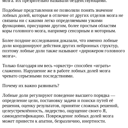
мозга. Их презрительно называли бездействующими.
Подобные представления не позволяли понять значение
лобных долей, которые в отличие от других отделов мозга не
связаны ни с какими легко определяемыми узкими
функциями, присущими другим, более простым областям
коры головного мозга, например сенсорным и моторным.
Более поздние исследования доказали, что именно лобные
доли координируют действия других нейронных структур,
поэтому лобные доли также называют «дирижером головного
мозга».
Только благодаря им весь «оркестр» способен «играть»
слаженно. Нарушение же в работе лобных долей мозга
чревато серьезными последствиями.
Почему их важно развивать?
Лобные доли регулируют поведение высшего порядка —
определение цели, постановку задачи и поиски путей её
решения, оценку результатов, принятие сложных решений,
целеустремлённость, лидерство, ощущение своего Я,
самоидентификацию. Повреждение лобных долей мозга
может привести к апатии, безразличию, инертности.