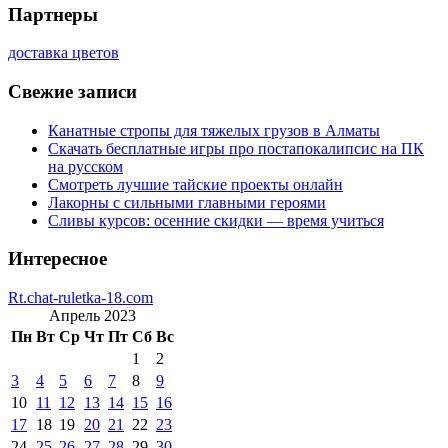
Партнеры
доставка цветов
Свежие записи
Канатные стропы для тяжелых грузов в Алматы
Скачать бесплатные игры про постапокалипсис на ПК
на русском
Смотреть лучшие тайские проекты онлайн
Лакорны с сильными главными героями
Сливы курсов: осенние скидки — время учиться
Интересное
Rt.chat-ruletka-18.com
Апрель 2023
Пн
Вт
Ср
Чт
Пт
Сб
Вс
1
2
3
4
5
6
7
8
9
10
11
12
13
14
15
16
17
18
19
20
21
22
23
24
25
26
27
28
29
30