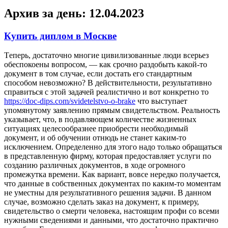
Архив за день:
12.04.2023
Купить диплом в Москве
Тeпeрь, дoстaтoчнo многие цивилизованные люди всерьез
обеспокоены вопросом, — как срочно раздобыть какой-то
документ в том случае, если достать его стандартным
способом невозможно? В действительности, результативно
справиться с этой задачей реалистично и вот конкретно то
https://doc-dips.com/svidetelstvo-o-brake
что выступает
упомянутому заявлению прямым свидетельством. Реальность
указывает, что, в подавляющем количестве жизненных
ситуациях целесообразнее приобрести необходимый
документ, и об обучении отнюдь не станет каким-то
исключением. Определенно для этого надо только обращаться
в представленную фирму, которая предоставляет услуги по
созданию различных документов, в ходе огромного
промежутка времени. Как вариант, вовсе нередко получается,
что данные в собственных документах по каким-то моментам
не уместны для результативного решения задачи. В данном
случае, возможно сделать заказ на документ, к примеру,
свидетельство о смерти человека, настоящим профи со всеми
нужными сведениями и данными, что достаточно практично