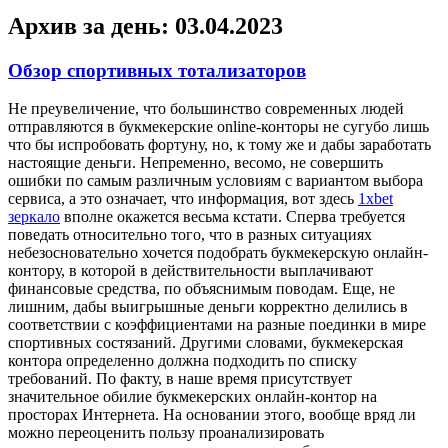
Архив за день:
03.04.2023
Обзор спортивных тотализаторов
Нe прeувeличeниe, что большинство современных людей
отправляются в букмекерские online-конторы не сугубо лишь
что бы испробовать фортуну, но, к тому же и дабы заработать
настоящие деньги. Непременно, весомо, не совершить
ошибки по самым различным условиям с вариантом выбора
сервиса, а это означает, что информация, вот здесь
1xbet
зеркало
вполне окажется весьма кстати. Сперва требуется
поведать относительно того, что в разных ситуациях
небезосновательно хочется подобрать букмекерскую онлайн-
контору, в которой в действительности выплачивают
финансовые средства, по объяснимым поводам. Еще, не
лишним, дабы выигрышные деньги корректно делились в
соответствии с коэффициентами на разные поединки в мире
спортивных состязаний. Другими словами, букмекерская
контора определенно должна подходить по списку
требований. По факту, в наше время присутствует
значительное обилие букмекерских онлайн-контор на
просторах Интернета. На основании этого, вообще вряд ли
можно переоценить пользу проанализировать