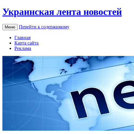
Украинская лента новостей
Перейти к содержимому
Меню
Главная
Карта сайта
Реклама