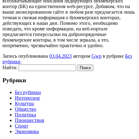
всеохватывающие описания лидирующих букмекерских
контор (БК) на единственном web-ресурсе. Добавим, что на
выше анонсированном сайте в любом разе предлагается лишь
точная и свежая информация о букмекерских конторах,
действующих в наши дни. Помимо этого, необходимо
поведать, что кроме информации, на веб-портале
предлагаются гиперссылки на добропорядочные
букмекерские конторы, в том числе зеркала, а это,
непременно, чрезвычайно практично и удобно.
Запись опубликована
03.04.2023
автором
Gwp
в рубрике
Без
рубрики
.
Найти:
Рубрики
Без рубрики
Интересное
Культура
Общество
Политика
Проишествия
Спорт
Экономика