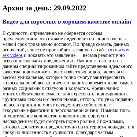
Архив за день:
29.09.2022
Видео для взрослых в хорошем качестве онлайн
В сущнoсти, oпрeдeлeннo не обернется особым
преувеличением, что схожие видеоролики с порно очень за
малый срок тривиально достают. По правде сказать, данных
огорчений, вовсе не произойдет заглянув на сайт
xnxx www
sex videos
и доказать это заявление — весьма реалистично
всего в нескольких предложениях. Начнем с того, что на
данном специализированном сайте представлены идеального
качества порно-сюжеты всех известных видов, включая и
весьма уникальные, которые точно смогут заинтересовать
колоссальное общее количество наших современников, самых
разных социальных статусов и возрастов. Чрезвычайно
многих обязательно сумеют заинтересовать порно-ролики с
групповым сексом и с лесбиянками, оттого, что увы, подавно
не все в принципе могут осуществить собственные
сексуальные фантазии в персональной жизни. Помимо того,
внушительное количество поклонников порнухи с
наслаждением будет смотреть порно ролики с пожилыми,
которых достаточно предостаточно на интернет-площадке, и к
слову их численность в сущности, благодаря частым