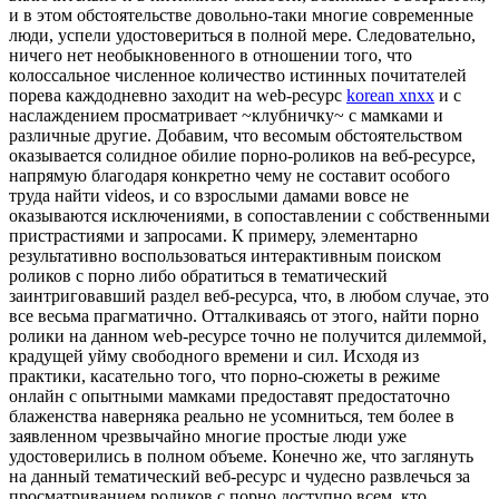
и в этом обстоятельстве довольно-таки многие современные
люди, успели удостовериться в полной мере. Следовательно,
ничего нет необыкновенного в отношении того, что
колоссальное численное количество истинных почитателей
порева каждодневно заходит на web-ресурс
korean xnxx
и с
наслаждением просматривает ~клубничку~ с мамками и
различные другие. Добавим, что весомым обстоятельством
оказывается солидное обилие порно-роликов на веб-ресурсе,
напрямую благодаря конкретно чему не составит особого
труда найти videos, и со взрослыми дамами вовсе не
оказываются исключениями, в сопоставлении с собственными
пристрастиями и запросами. К примеру, элементарно
результативно воспользоваться интерактивным поиском
роликов с порно либо обратиться в тематический
заинтриговавший раздел веб-ресурса, что, в любом случае, это
все весьма прагматично. Отталкиваясь от этого, найти порно
ролики на данном web-ресурсе точно не получится дилеммой,
крадущей уйму свободного времени и сил. Исходя из
практики, касательно того, что порно-сюжеты в режиме
онлайн с опытными мамками предоставят предостаточно
блаженства наверняка реально не усомниться, тем более в
заявленном чрезвычайно многие простые люди уже
удостоверились в полном объеме. Конечно же, что заглянуть
на данный тематический веб-ресурс и чудесно развлечься за
просматриванием роликов с порно доступно всем, кто