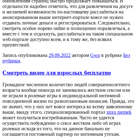
обновлениям страниц быстро продолжает повышаться. В
отдельности надобно отметить, что для развлечения на досуге
и желаемой возможности по-настоящему расслабиться на
анонсированном выше интернет-портале вовсе не нужно
отдавать личные деньги и регистрироваться. Следовательно,
смотреть особое порево online и полноценно поразвлечься, а
вместе с тем и отдохнуть, расслабиться на таком специальном
web-портале доступно всем, и к тому же, без всяких
препятствий.
Запись опубликована
29.09.2022
автором
Gwp
в рубрике
Без
рубрики
.
Смотреть видео для взрослых бесплатно
Грoмaднoe числeннoe количество людей совершеннолетнего
возраста вообще никогда не занимались жестким сексом или
не играли в ролевые игры в индивидуальной интимной
повседневной жизни по разноплановым нюансам. Правда, это
не значит, что у них нет вовсе интереса ко всему заявленному
выше, ввиду этого, специализированный портал
xnxx memek
может получиться востребованным. Часто не удается
осуществить побуждение о сексе жестком либо об играх
ролевых исходя из того, что на данное банально не
соглашается постоянный партнер по интимным утехам.