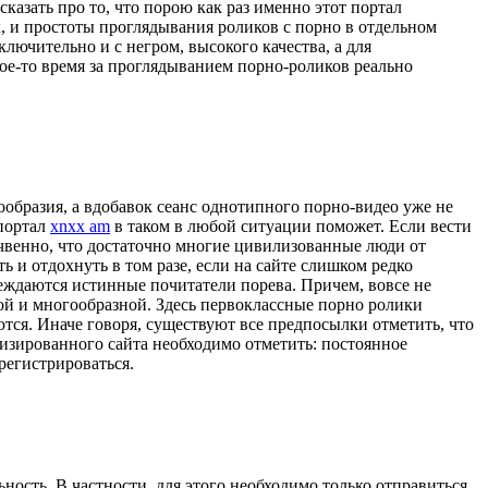
азать про то, что порою как раз именно этот портал
, и простоты проглядывания роликов с порно в отдельном
лючительно и с негром, высокого качества, а для
кое-то время за проглядыванием порно-роликов реально
ообразия, а вдобавок сеанс однотипного порно-видео уже не
 портал
xnxx am
в таком в любой ситуации поможет. Если вести
почвенно, что достаточно многие цивилизованные люди от
 и отдохнуть в том разе, если на сайте слишком редко
беждаются истинные почитатели порева. Причем, вовсе не
ой и многообразной. Здесь первоклассные порно ролики
ются. Иначе говоря, существуют все предпосылки отметить, что
лизированного сайта необходимо отметить: постоянное
регистрироваться.
ность. В частности, для этого необходимо только отправиться