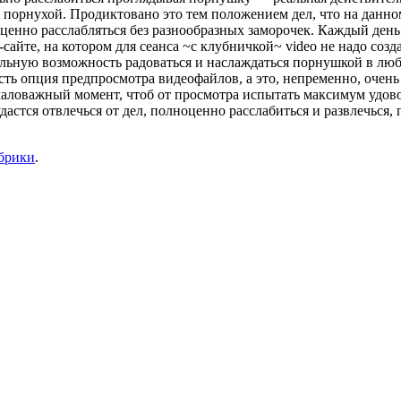
порнухой. Продиктовано это тем положением дел, что на данно
ценно расслабляться без разнообразных заморочек. Каждый ден
сайте, на котором для сеанса ~с клубничкой~ video не надо соз
ьную возможность радоваться и наслаждаться порнушкой в любо
есть опция предпросмотра видеофайлов, а это, непременно, очен
маловажный момент, чтоб от просмотра испытать максимум удовол
астся отвлечься от дел, полноценно расслабиться и развлечься,
убрики
.