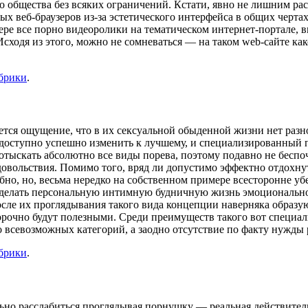
бщества без всяких ограничений. Кстати, явно не лишним расск
 веб-браузеров из-за эстетического интерфейса в общих чертах
ере все порно видеоролики на тематическом интернет-портале, вк
сходя из этого, можно не сомневаться — на таком web-сайте ка
убрики
.
ется ощущение, что в их сексуальной обыденной жизни нет разн
се доступно успешно изменить к лучшему, и специализированный
но отыскать абсолютно все виды порева, поэтому подавно не бес
овольствия. Помимо того, вряд ли допустимо эффектно отдохнуть
рбно, но, весьма нередко на собственном примере всесторонне у
ет сделать персональную интимную будничную жизнь эмоциональн
после их проглядывания такого вида концепции наверняка образу
ворочно будут полезными. Среди преимуществ такого вот специа
о всевозможных категорий, а заодно отсутствие по факту нужды 
убрики
.
льно расслабиться проглядывая порнушку — реальная действитель