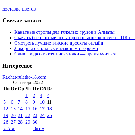
доставка цветов
Свежие записи
Канатные стропы для тяжелых грузов в Алматы
Скачать бесплатные игры про постапокалипсис на ПК на
Смотреть лучшие тайские проекты онлайн
Лакорны с сильными главными героями
Сливы курсов: осенние скидки — время учиться
Интересное
Rt.chat-ruletka-18.com
Сентябрь 2022
Пн
Вт
Ср
Чт
Пт
Сб
Вс
1
2
3
4
5
6
7
8
9
10
11
12
13
14
15
16
17
18
19
20
21
22
23
24
25
26
27
28
29
30
« Авг
Окт »