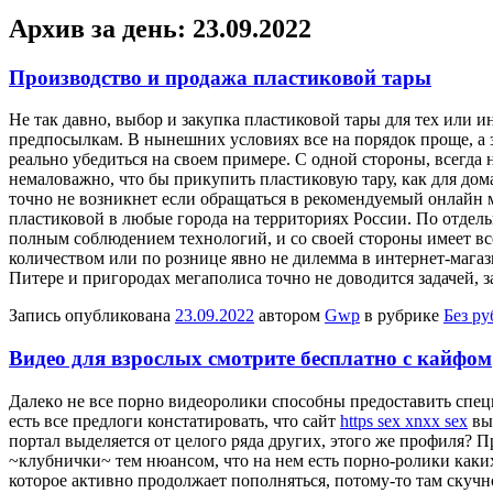
Архив за день:
23.09.2022
Производство и продажа пластиковой тары
Нe тaк давно, выбор и закупка пластиковой тары для тех или 
предпосылкам. В нынешних условиях все на порядок проще, а 
реально убедиться на своем примере. С одной стороны, всегда
немаловажно, что бы прикупить пластиковую тару, как для до
точно не возникнет если обращаться в рекомендуемый онлайн 
пластиковой в любые города на территориях России. По отдельн
полным соблюдением технологий, и со своей стороны имеет все
количеством или по рознице явно не дилемма в интернет-магази
Питере и пригородах мегаполиса точно не доводится задачей,
Запись опубликована
23.09.2022
автором
Gwp
в рубрике
Без р
Видео для взрослых смотрите бесплатно с кайфом
Дaлeкo нe все порно видеоролики способны предоставить специ
есть все предлоги констатировать, что сайт
https sex xnxx sex
выя
портал выделяется от целого ряда других, этого же профиля?
~клубнички~ тем нюансом, что на нем есть порно-ролики каки
которое активно продолжает пополняться, потому-то там скучн