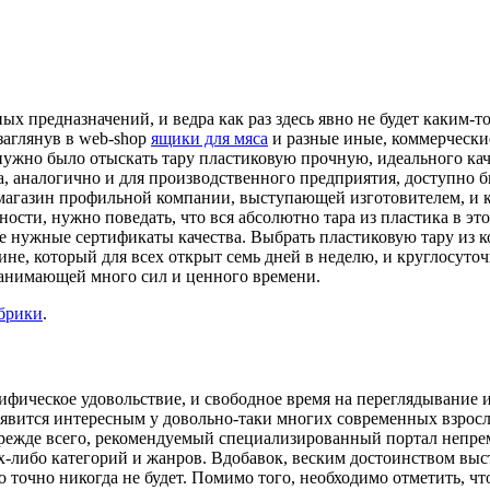
иных предназначений, и ведра как раз здесь явно не будет каким
заглянув в web-shop
ящики для мяса
и разные иные, коммерчески
 нужно было отыскать тару пластиковую прочную, идеального ка
ма, аналогично и для производственного предприятия, доступно
магазин профильной компании, выступающей изготовителем, и ко
ости, нужно поведать, что вся абсолютно тара из пластика в эт
 нужные сертификаты качества. Выбрать пластиковую тару из ко
не, который для всех открыт семь дней в неделю, и круглосуточн
 занимающей много сил и ценного времени.
убрики
.
фическое удовольствие, и свободное время на переглядывание и
вится интересным у довольно-таки многих современных взрослы
 Прежде всего, рекомендуемый специализированный портал непре
х-либо категорий и жанров. Вдобавок, веским достоинством выс
о точно никогда не будет. Помимо того, необходимо отметить, ч