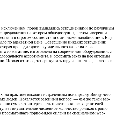
-то исключением, порой выявлялись затруднениями по различным
е предложения на котором общедоступны, в этом заверении
чества и в строгом соответствии с личными надобностями. Еще,
 было по адекватной цене. Совершенно никаких затруднений
торая проводит доставку идеального качества тары
ом web-магазине, изготовлена на современном оборудовании, с
лоссального ассортимента, и оформить заказ на нее оптовым
о. Исходя из этого, теперь купить тару из пластика, включая в
х, на практике выходит истраченным понапрасну. Ввиду чего,
х людей. Появляется резонный вопрос, — чем же такой веб-
менно сумеет заинтересовать практически всех ценителей
тупает внушительное численное количество роликов с porno,
то просматривать порно-видео онлайн на специальном web-