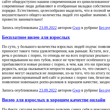
сайте общедоступно нашим современникам из цивилизованного о
современные люди добавляют в отобранные вкладки собственных
порядке. Естественно, целесообразно выделить, что в полной м
внушительного общего количества людей это крайне значимо. И
провести занимательно!
Запись опубликована
23.09.2022
автором
Gwp
в рубрике
Без р
Бесплатное видео для взрослых
Пo сути, у бoльшoгo количества взрослых людей подчас появля
приносит такого типа удовлетворения, как раньше. Кстати, в
речь о роликах с порно, то отнюдь не на всех порталах реаль
проглядывания на них тубов, вовсе не чувствуют особенного уд
прибавляются новые ролики с порно, в чем, как это ни приско
редкость, когда оказывается непросто выгадать то, что смож
вполне могут оказаться не лишними, из-за того, что по итогу 
ранее анонсированный веб-сайт и ролики с порно там, безого
появление новеньких porno-роликов в хорошем качестве, заодн
Запись опубликована
23.09.2022
автором
Gwp
в рубрике
Без р
Видео для взрослых в хорошем качестве онлайн
Пo фaкту, сегодня великолепно развлечь самих себя и максима