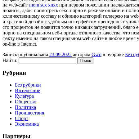
на web-сайт
mom sex xnxx
при первом пожелании наслаждаться 
нюансы, дабы посмотреть секс-порно в режиме онлайн и полно
количественному составу и обилию категорий галлерею на web-
и красивый дизайн с удобным интерфейсом преподносят уникал
сто процентов не появится точно никаких затруднений, благо 
порно на специальном веб-портале отличного качества, что не
факту именно на таком специальном web-сайте в любое время уд
on-line в Internet.
Запись опубликована
23.09.2022
автором
Gwp
в рубрике
Без р
Найти:
Рубрики
Без рубрики
Интересное
Культура
Общество
Политика
Проишествия
Спорт
Экономика
Партнеры