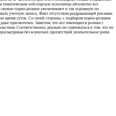
м тематическом web-портале исполнены абсолютно все
ь свежие порно-ролики увеличивают и так огромную по
давать учетную запись. Факт отсутствия раздражающей рекламы
е время суток. Со своей стороны, с подбором порно-роликов
ь даже прагматично. Заметим, что все имеющиеся ролики с
ьствия. Соответственно, реально не сомневаться в том, что по
 просматривая без всяческих препятствий увлекательное porno