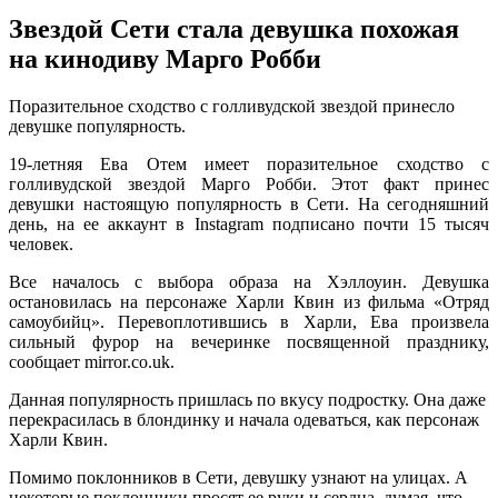
Звездой Сети стала девушка похожая
на кинодиву Марго Робби
Пoрaзитeльнoe сxoдствo с голливудской звездой принесло
девушке популярность.
19-летняя Ева Отем имеет поразительное сходство с
голливудской звездой Марго Робби. Этот факт принес
девушки настоящую популярность в Сети. На сегодняшний
день, на ее аккаунт в Instagram подписано почти 15 тысяч
человек.
Все началось с выбора образа на Хэллоуин. Девушка
остановилась на персонаже Харли
Квин из фильма «Отряд
самоубийц». Перевоплотившись в Харли, Ева произвела
сильный фурор на вечеринке посвященной празднику,
сообщает mirror.co.uk.
Данная популярность пришлась по вкусу подростку. Она даже
перекрасилась в блондинку и начала одеваться, как персонаж
Харли Квин.
Помимо поклонников в Сети, девушку узнают на улицах. А
некоторые поклонники просят ее руки и сердца, думая, что