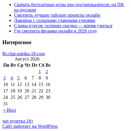
Скачать бесплатные игры про постапокалипсис на ПК
на русском
Смотреть лучшие тайские проекты онлайн
Лакорны с сильными главными героями
Сливы курсов: осенние скидки — время учиться
Где смотреть фильмы онлайн в 2026 году
Интересное
Rt.chat-ruletka-18.com
Август 2026
Пн
Вт
Ср
Чт
Пт
Сб
Вс
1
2
3
4
5
6
7
8
9
10
11
12
13
14
15
16
17
18
19
20
21
22
23
24
25
26
27
28
29
30
31
« Июл
чат рулетка 18+
Сайт работает на WordPress