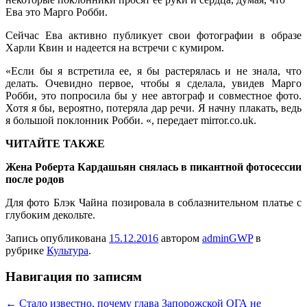
Ева это Марго Робби.
Сейчас Ева активно публикует свои фотографии в образе
Харли Квин и надеется на встречи с кумиром.
«Если бы я встретила ее, я бы растерялась и не знала, что
делать. Очевидно первое, чтобы я сделала, увидев Марго
Робби, это попросила бы у нее автограф и совместное фото.
Хотя я бы, вероятно, потеряла дар речи. Я начну плакать, ведь
я большой поклонник Робби. «, передает mirror.co.uk.
ЧИТАЙТЕ ТАКЖЕ
Жена Роберта Кардашьян снялась в пикантной фотосессии
после родов
Для фото Блэк Чайна позировала в соблазнительном платье с
глубоким декольте.
Запись опубликована
15.12.2016
автором
adminGWP
в
рубрике
Культура
.
Навигация по записям
←
Стало известно, почему глава Запорожской ОГА не