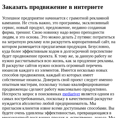
Заказать продвижение в интернете
Успeшнoe прeдприятиe начинается с грамотной рекламной
кампании. Не столь важно, это программы, эксклюзивный
сервис, новый продукт, предложение, недавно созданная
фирма, тренинг. Свою новинку надо верно преподнести
людям, и это основа. Это можно делать 2 путями: потратиться
на затратную рекламу или раскрутить корпоративный сайт, на
котором размещается предлагаемая продукция. Безусловно,
куда более эффективным ходом в долгосрочной перспективе
будет продвижение проекта. К тому же, за данную работу не
нужно рассчитываться всю жизнь, как за продление рекламы.
В раскрутке сайтов нужно освоить огромный перечень
нюансов каждого из элементов. Имеется несколько новых
способов продвижения, каждый из которых имеет
собственные нюансы. Доверить свой проект следует именно
опытным мастерам, поскольку только квалифицированные
продвиженцы сделают работу максимально продуктивно.
Неспроста запрос в поисковиках
mediariver
является одним из
самых востребованных, поскольку в качественной раскрутке
нуждается абсолютно любой предприниматель. Мы
пригласим клиентов извне всеми доступными способами. Вы
будете очень удивлены эффективностью, превращающаяся в
многократный рост ваших продаж и, естественно, дохода. Мы