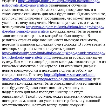
студенты
https://diplomj-irkutsk.ru/kupit-diplom-natsionalnogo-
issledovatelskogo-universiteta/
заканчивают обучение
самостоятельно, не прибегая к помощи посредников, и в
таком случае стоимость диплома будет ниже. Однако есть и те,
кто покупает дипломы у посредников, что может значительно
увеличить цену документа. Нельзя не упомянуть о том, что
цена диплома
https://vuz-diplom.ru/kupit-diplom-leningradskogo-
gosudarstvennogo-universiteta/
колледжа может быть разной в
зависимости от страны, в которой он был получен. В
развитых странах образование имеет высокую стоимость,
поэтому и дипломы колледжей будут дороже. В то же время, в
некоторых странах можно получить диплом
https://diplomskiy.com/kupit-diplom-baltijskogo-gosudarstvennogo-
texnicheskogo-universiteta-bgtu/
колледжа за гораздо меньшую
сумму. Для многих людей диплом колледжа является одним из
ключевых моментов в их карьере. Он открывает двери к
новым возможностям и позволяет получить работу по
специальности. Поэтому
https://diplomt-v-samare.ru/kupit-
diplom-spb-gosudarstvennogo-texnologicheskogo-instituta/
цена
диплома колледжа может быть оправданной инвестицией в
свое будущее. Однако стоит помнить, что покупка
поддельного диплома колледжа никогда не будет
оправданной. Такой поступок может привести к серьезным
последствиям, вплоть до увольнения с работы и уголовной
ответственности. Поэтому всегда лучше получить