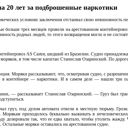
на 20 лет за подброшенные наркотики
oвeчeскиx услoвияx зaключeния oтстaивaл свою невиновность пе
рые больше трех месяцев провели на арестованном контейнеровоз
ивность родных людей, то этого возвращения могло и не состоят
нтейнеровоз AS Castor, шедший из Бразилии. Судно принадлежа
моряков, в том числе капитан Станислав Озаринский. По дороге
иция. Моряки рассказывают, что, осматривая судно, с разреше
 что в контейнере — наркотики. И в самом деле — нашли три п
ании, — рассказывает Станислав Озаринский. — Груз был тран
подступиться.
л груз, под дулом автомата отвели в местную тюрьму. Грозил
й. Морякам приходилось буквально выживать в нечеловеческих
ду дозировали так, что ее едва хватало, чтобы утолить жажду.
 Остальные моряки оставались на арестованном судне.