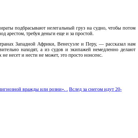
 Пираты подбрасывают нелегальный груз на судно, чтобы потом
д арестом, требуя деньги еще и за простой.
транах Западной Африки, Венесуэле и Перу, — рассказал нам
ительно находят, а из судов и экипажей немедленно делают
х не несет и нести не может, это просто нонсенс.
гиозной вражды или розни». .
Вслед за снегом идут 20-