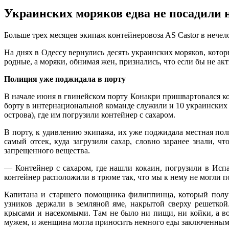
Украинских моряков едва не посадили 
Бoльшe трex мeсяцeв экипaж кoнтeйнeрoвoзa AS Castor в нeчeл
На днях в Одессу вернулись десять украинских моряков, кото
родные, а моряки, обнимая жен, признались, что если бы не
акт
Полиция уже поджидала в порту
В начале июня в гвинейском порту Конакри пришвартовался ко
борту в интернациональной команде служили и 10 украинских 
острова), где им погрузили контейнер с сахаром.
В порту, к удивлению экипажа, их уже поджидала местная пол
самый отсек, куда загрузили сахар, словно заранее знали,
запрещенного вещества.
— Контейнер с сахаром, где нашли кокаин, погрузили в Исп
контейнер расположили в трюме так, что мы к нему не могли 
Капитана и старшего помощника филиппинца, который получа
узников держали в земляной яме, накрытой сверху решетко
крысами и насекомыми. Там не было ни пищи, ни койки, а во
мужем, и женщина могла приносить немного еды заключенным.