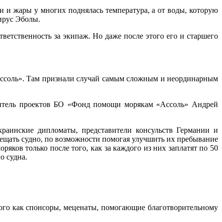
и и жары у многих поднялась температура, а от воды, которую
 вирус Эболы.
тветственность за экипаж. Но даже после этого его и старшего
ссоль». Там признали случай самым сложным и неординарным
одитель проектов БО «Фонд помощи морякам «Ассоль» Андрей
раинские дипломаты, представители консульств Германии и
сещать судно, по возможности помогая улучшить их пребывание
яков только после того, как за каждого из них заплатят по 50
го судна.
того как спонсоры, меценаты, помогающие благотворительному