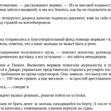
автоматами, — рассказывают моряки. — Из-за высокой влажност
яков заболел малярией, и мы все боялись, как бы не подхватить
 четвертого допроса капитан подписал документ, взяв на себя о
од стражей на контейнеровозе.
ены отправились в благотворительный фонд помощи морякам «А
чь, отметив, что о вине экипажа не может быть и речи.
а содержимое полученного груза, — пояснил аналитик, руков
ременную доставку, а все остальное — это забота менеджеров.
нии и Гвинеи. Вызволять моряков помогали журналисты и ук
ся в Дакаре, украинские представители старались регулярно по
требования во время переговоров. Они заявили, что выпустят мор
а — 100 тысяч гривен, а еще миллион — за простой арестованно
лось, — говорят в
идент вызвал резонанс, решили пойти на уступки.
шив не брать денег за экипаж, находящийся на борту. А после 
ч за капитана с помощником, узников вернули на судно.