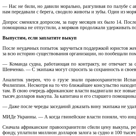
— Нас не били, но давили морально, разгуливая по палубе с 
нам передавали с берега, сводило животы и зубы. Один из мор
Допрос сменялся допросом, за пару месяцев их было 14. После
помощника не отпустили, а моряков продолжали удерживать п
Выпустим, если заплатите выкуп
После неудачных попыток заручиться поддержкой юристов ж
за всю историю существования организации, но пообещали помо
— Команда судна, работающая по контракту, не отвечает з
Шевченко. — С экипажа могут спросить за сохранность и своев
Аналитик уверен, что о грузе знали правоохранители Испа
Филиппин. Несмотря на то что ближайшее консульство находит
там. В свою очередь африканские власти выдвигали все новые 
тысяч долларов выкупа. За капитана и его старшего помощник
— Даже после череды заседаний доказать вину экипажа не уда
МИДе Украины. — А когда гвинейские власти поняли, что инц
Сначала африканские правоохранители сбили цену выкупа, ре
фонду, уплатили миллион долларов залога за судно и 100 тыся