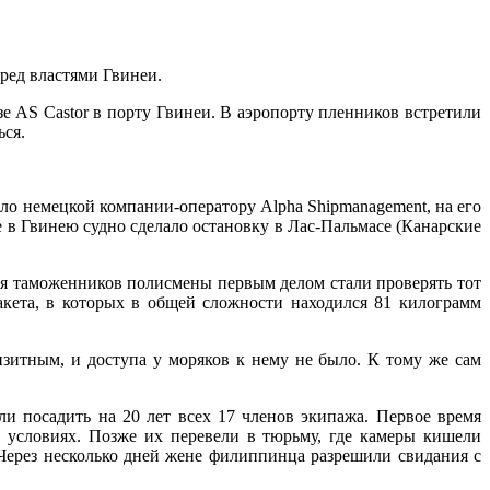
ред властями Гвинеи.
е AS Castor в порту Гвинеи. В аэропорту пленников встретили
ься.
ло немецкой компании-оператору Alpha Shipmanagement, на его
 в Гвинею судно сделало остановку в Лас-Пальмасе (Канарские
ния таможенников полисмены первым делом стали проверять тот
акета, в которых в общей сложности находился 81 килограмм
зитным, и доступа у моряков к нему не было. К тому же сам
и посадить на 20 лет всех 17 членов экипажа. Первое время
 условиях. Позже их перевели в тюрьму, где камеры кишели
 Через несколько дней жене филиппинца разрешили свидания с