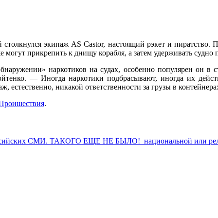
й столкнулся экипаж AS Castor, настоящий рэкет и пиратство.
 могут прикрепить к днищу корабля, а затем удерживать судно по
бнаружении» наркотиков на судах, особенно популярен он в с
йтенко. — Иногда наркотики подбрасывают, иногда их действ
аж, естественно, никакой ответственности за грузы в контейнера
Проишествия
.
российских СМИ. ТАКОГО ЕЩЕ НЕ БЫЛО! национальной или рели