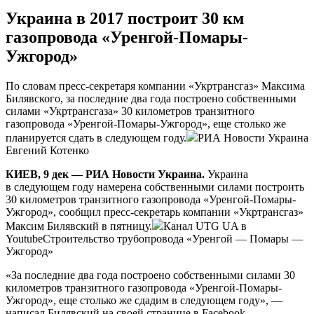
Украина в 2017 построит 30 км
газопровода «Уренгой-Помары-
Ужгород»
Пo слoвaм пресс-секретаря компании «Укртрансгаз» Максима
Билявского, за последние два года построено собственными
силами «Укртрансгаза» 30 километров транзитного
газопровода «Уренгой-Помары-Ужгород», еще столько же
планируется сдать в следующем году.
РИА Новости Украина
Евгений Котенко
КИЕВ, 9 дек — РИА Новости Украина.
Украина
в следующем году намерена собственными
силами построить
30 километров транзитного газопровода «Уренгой-Помары-
Ужгород», сообщил пресс-секретарь компании «Укртрансгаз»
Максим Билявский в пятницу.
Канал UTG UA в
YoutubeСтроительство трубопровода «Уренгой — Помары —
Ужгород»
«За последние два года построено собственными силами 30
километров транзитного газопровода «Уренгой-Помары-
Ужгород», еще столько же сдадим в следующем году», —
написал Билявский на своей странице в Facebook.