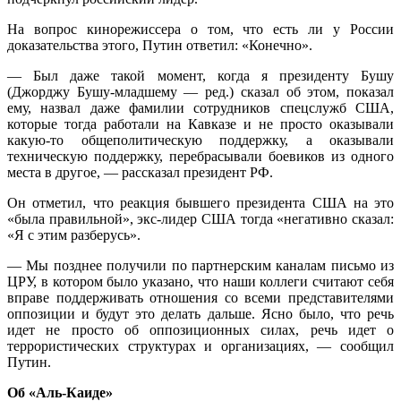
На вопрос кинорежиссера о том, что есть ли у России
доказательства этого, Путин ответил: «Конечно».
— Был даже такой момент, когда я президенту Бушу
(Джорджу Бушу-младшему — ред.) сказал об этом, показал
ему, назвал даже фамилии сотрудников спецслужб США,
которые тогда работали на Кавказе и не просто оказывали
какую-то общеполитическую поддержку, а оказывали
техническую поддержку, перебрасывали боевиков из одного
места в другое, — рассказал президент РФ.
Он отметил, что реакция бывшего президента США на это
«была правильной», экс-лидер США тогда «негативно сказал:
«Я с этим разберусь».
— Мы позднее получили по партнерским каналам письмо из
ЦРУ, в котором было указано, что наши коллеги считают себя
вправе поддерживать отношения со всеми представителями
оппозиции и будут это делать дальше. Ясно было, что речь
идет не просто об оппозиционных силах, речь идет о
террористических структурах и организациях, — сообщил
Путин.
Об «Аль-Каиде»