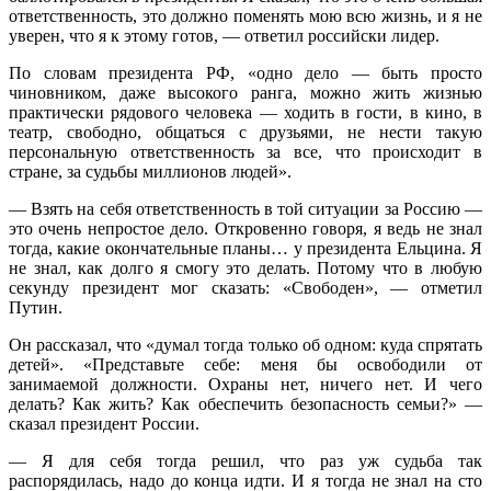
ответственность, это должно поменять мою всю жизнь, и я не
уверен, что я к этому готов, — ответил российски лидер.
По словам президента РФ, «одно дело — быть просто
чиновником, даже высокого ранга, можно жить жизнью
практически рядового человека — ходить в гости, в кино, в
театр, свободно, общаться с друзьями, не нести такую
персональную ответственность за все, что происходит в
стране, за судьбы миллионов людей».
— Взять на себя ответственность в той ситуации за Россию —
это очень непростое дело. Откровенно говоря, я ведь не знал
тогда, какие окончательные планы… у президента Ельцина. Я
не знал, как долго я смогу это делать. Потому что в любую
секунду президент мог сказать: «Свободен», — отметил
Путин.
Он рассказал, что «думал тогда только об одном: куда спрятать
детей». «Представьте себе: меня бы освободили от
занимаемой должности. Охраны нет, ничего нет. И чего
делать? Как жить? Как обеспечить безопасность семьи?» —
сказал президент России.
— Я для себя тогда решил, что раз уж судьба так
распорядилась, надо до конца идти. И я тогда не знал на сто