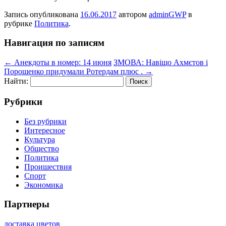
Запись опубликована
16.06.2017
автором
adminGWP
в
рубрике
Политика
.
Навигация по записям
←
Анекдоты в номер: 14 июня
ЗМОВА: Навіщо Ахмєтов і
Порошенко придумали Ротердам плюс .
→
Найти:
Рубрики
Без рубрики
Интересное
Культура
Общество
Политика
Проишествия
Спорт
Экономика
Партнеры
доставка цветов