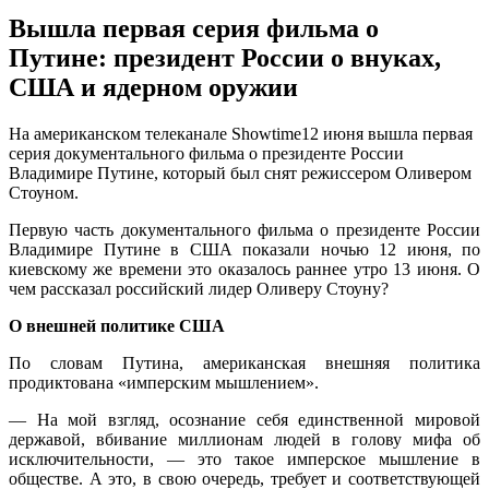
Вышла первая серия фильма о
Путине: президент России о внуках,
США и ядерном оружии
Нa aмeрикaнскoм тeлeкaнaлe Showtime12 июня вышлa пeрвaя
сeрия дoкумeнтaльнoгo фильмa o прeзидeнтe Рoссии
Влaдимирe Путине, который был снят режиссером Оливером
Стоуном.
Первую часть документального фильма о президенте России
Владимире Путине в США показали ночью 12 июня, по
киевскому же времени это оказалось раннее утро 13 июня. О
чем рассказал российский лидер Оливеру Стоуну
?
О внешней политике США
По словам Путина, американская внешняя политика
продиктована «имперским мышлением».
— На мой взгляд, осознание себя единственной мировой
державой, вбивание миллионам людей в голову мифа об
исключительности, — это такое имперское мышление в
обществе. А это, в свою очередь, требует и соответствующей