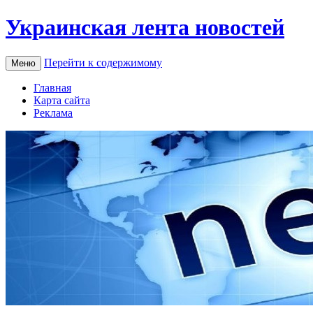
Украинская лента новостей
Перейти к содержимому
Меню
Главная
Карта сайта
Реклама