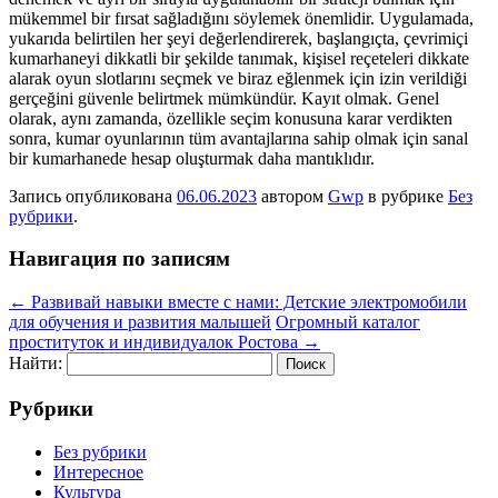
mükemmel bir fırsat sağladığını söylemek önemlidir. Uygulamada,
yukarıda belirtilen her şeyi değerlendirerek, başlangıçta, çevrimiçi
kumarhaneyi dikkatli bir şekilde tanımak, kişisel reçeteleri dikkate
alarak oyun slotlarını seçmek ve biraz eğlenmek için izin verildiği
gerçeğini güvenle belirtmek mümkündür. Kayıt olmak. Genel
olarak, aynı zamanda, özellikle seçim konusuna karar verdikten
sonra, kumar oyunlarının tüm avantajlarına sahip olmak için sanal
bir kumarhanede hesap oluşturmak daha mantıklıdır.
Запись опубликована
06.06.2023
автором
Gwp
в рубрике
Без
рубрики
.
Навигация по записям
←
Развивай навыки вместе с нами: Детские электромобили
для обучения и развития малышей
Огромный каталог
проституток и индивидуалок Ростова
→
Найти:
Рубрики
Без рубрики
Интересное
Культура