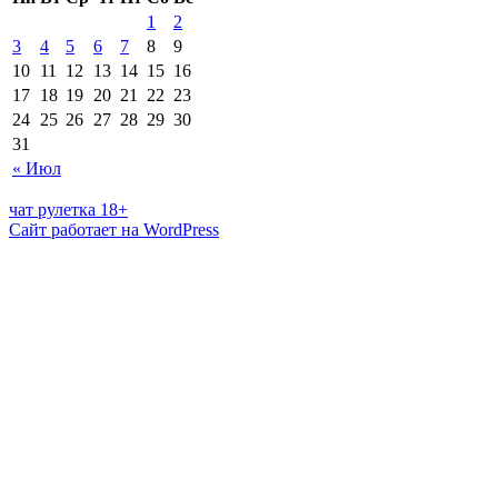
1
2
3
4
5
6
7
8
9
10
11
12
13
14
15
16
17
18
19
20
21
22
23
24
25
26
27
28
29
30
31
« Июл
чат рулетка 18+
Сайт работает на WordPress