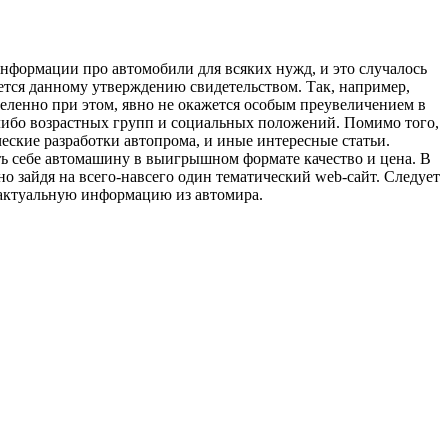
формации про автомобили для всяких нужд, и это случалось
тся данному утверждению свидетельством. Так, например,
еленно при этом, явно не окажется особым преувеличением в
х-либо возрастных групп и социальных положений. Помимо того,
ские разработки автопрома, и иные интересные статьи.
ть себе автомашину в выигрышном формате качество и цена. В
о зайдя на всего-навсего один тематический web-сайт. Следует
 актуальную информацию из автомира.