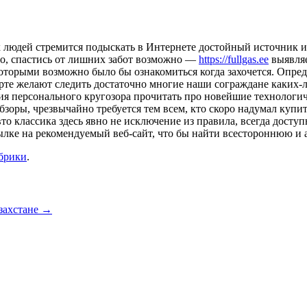
людей стремится подыскать в Интернете достойный источник ин
то, спастись от лишних забот возможно —
https://fullgas.ee
выявляе
оторыми возможно было бы ознакомиться когда захочется. Опред
спорте желают следить достаточно многие наши сограждане каки
 персонального кругозора прочитать про новейшие технологиче
зоры, чрезвычайно требуется тем всем, кто скоро надумал купи
о классика здесь явно не исключение из правила, всегда доступн
ылке на рекомендуемый веб-сайт, что бы найти всестороннюю и
убрики
.
захстане
→