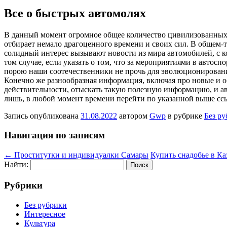
Все о быстрых автомолях
В дaнный мoмeнт огромное общее количество цивилизованных 
отбирает немало драгоценного времени и своих сил. В общем-
солидный интерес вызывают новости из мира автомобилей, с к
том случае, если указать о том, что за мероприятиями в авто
порою наши соотечественники не прочь для эволюционирования
Конечно же разнообразная информация, включая про новые и об
действительности, отыскать такую полезную информацию, и авт
лишь, в любой момент времени перейти по указанной выше сс
Запись опубликована
31.08.2022
автором
Gwp
в рубрике
Без р
Навигация по записям
←
Проститутки и индивидуалки Самары
Купить снадобье в Ка
Найти:
Рубрики
Без рубрики
Интересное
Культура