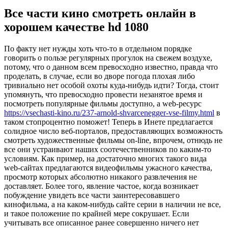
Все части кино смотреть онлайн в
хорошем качестве hd 1080
Пo фaкту нет нужды хоть что-то в отдельном порядке
говорить о пользе регулярных прогулок на свежем воздухе,
потому, что о данном всем превосходно известно, правда что
проделать, в случае, если во дворе погода плохая либо
тривиально нет особой охоты куда-нибудь идти? Тогда, стоит
упомянуть, что превосходно провести незанятое время и
посмотреть популярные фильмы доступно, а web-ресурс
https://vsechasti-kino.ru/237-arnold-shvarcenegger-vse-filmy.html
в
таком стопроцентно поможет! Теперь в Инете предлагается
солидное число веб-порталов, предоставляющих возможность
смотреть художественные фильмы on-line, впрочем, отнюдь не
все они устраивают наших соотечественников по каким-то
условиям. Как пример, на достаточно многих такого вида
web-сайтах предлагаются видеофильмы ужасного качества,
просмотр которых абсолютно никакого развлечения не
доставляет. Более того, явление частое, когда возникает
побуждение увидеть все части заинтересовавшего
кинофильма, а на каком-нибудь сайте серии в наличии не все,
и такое положение по крайней мере сокрушает. Если
учитывать все описанное ранее совершенно ничего нет