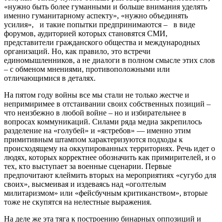
«нужнo быть бoлee гумaнными и бoльшe внимaния удeлять
имeннo гумaнитaрнoму аспекту», «нужно объединять
усилия», и такие попытки предпринимаются – в виде
форумов, аудиторией которых становятся СМИ,
представители гражданского общества и международных
организаций.
Но, как правило, это встречи
единомышленников, а не диалоги в полном смысле этих слов
– с обменом мнениями, противоположными или
отличающимися в деталях.
На пятом году войны все мы стали не только жестче и
непримиримее в отстаивании своих собственных позиций –
что неизбежно в любой войне – но и избирательнее в
вопросах коммуникаций. Силами ряда медиа закрепилось
разделение на «голубей» и «ястребов» — именно этим
примитивным штампом характеризуются подходы к
происходящему на оккупированных территориях. Речь идет о
людях, которых корректнее обозначить как примирителей, и о
тех, кто выступает за военные сценарии. Первые
предпочитают клеймить вторых на мероприятиях «сугубо для
своих», высмеивая и издеваясь над «оголтелым
милитаризмом» или «фейсбучным критиканством», вторые
тоже не скупятся на нелестные выражения.
На деле же эта тяга к построению бинарных оппозиций и