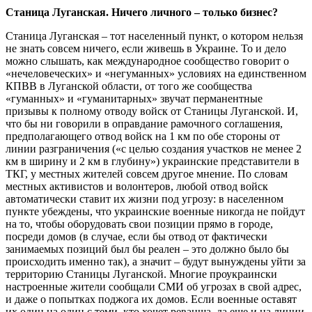
Станица Луганская. Ничего личного – только бизнес?
Станица Луганская – тот населенный пункт, о котором нельзя
не знать совсем ничего, если живешь в Украине. То и дело
можно слышать, как международное сообщество говорит о
«нечеловеческих» и «негуманных» условиях на единственном
КПВВ в Луганской области, от того же сообщества
«гуманных» и «гуманитарных» звучат перманентные
призывы к полному отводу войск от Станицы Луганской. И,
что бы ни говорили в оправдание рамочного соглашения,
предполагающего отвод войск на 1 км по обе стороны от
линии разграничения («с целью создания участков не менее 2
км в ширину и 2 км в глубину») украинские представители в
ТКГ, у местных жителей совсем другое мнение. По словам
местных активистов и волонтеров, любой отвод войск
автоматически ставит их жизни под угрозу: в населенном
пункте убеждены, что украинские военные никогда не пойдут
на то, чтобы оборудовать свои позиции прямо в городе,
посреди домов (в случае, если бы отвод от фактически
занимаемых позиций был бы реален – это должно было бы
происходить именно так), а значит – будут вынуждены уйти за
территорию Станицы Луганской. Многие проукраински
настроенные жители сообщали СМИ об угрозах в свой адрес,
и даже о попытках поджога их домов. Если военные оставят
их один на один с теми, кто хочет реванша, да еще и на линии