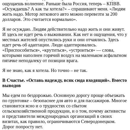
ощущаешь волнение. Раньше была Россия, теперь – КПВВ.
«Осуждаешь? А как ты хотела?» – спрашивают меня. «Людям
жить надо. Мотор легкового авто можно перевезти за 200
долларов. Это считается нормально».
Я не осуждаю. Людям действительно надо жить и они живут.
И здесь не идет речь о выживании. Как нет и ощущения, что у
местных жителей опустились руки и они отчаялись. Здесь
идет речь об адаптации. Люди адаптировались.
«Приспособиться», «крутиться», «устроиться» — слова,
которыми наполнен горячий воздух на маленьком асфальтном
пятачке неподалеку от позиции врага.
Я не знаю, как я хотела. Но точно – не так.
В Счастье. «Оставь надежду, всяк сюда входящий». Вместо
выводов
Мы едем по бездорожью. Основную дорогу проще объезжать
по грунтовке – безопаснее для авто и для пассажиров. Многое
становится ясно и о трудностях со сбытом
сельскохозяйственной продукции, и о том, почему активисты
и представители международных организаций в своих
визитах, как правило, ограничиваются Северодонецком.
Дорог попросту нет.