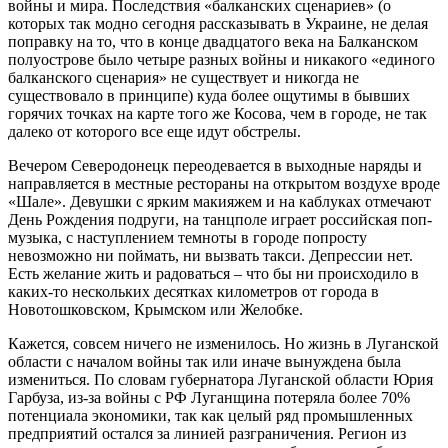
войны и мира. Последствия «балканских сценариев» (о
которых так модно сегодня рассказывать в Украине, не делая
поправку на то, что в конце двадцатого века на Балканском
полуострове было четыре разных войны и никакого «единого
балканского сценария» не существует и никогда не
существовало в принципе) куда более ощутимы в бывших
горячих точках на карте того же Косова, чем в городе, не так
далеко от которого все еще идут обстрелы.
Вечером Северодонецк переодевается в выходные наряды и
направляется в местные рестораны на открытом воздухе вроде
«Шале». Девушки с ярким макияжем и на каблуках отмечают
День Рождения подруги, на танцполе играет российская поп-
музыка, с наступлением темноты в городе попросту
невозможно ни поймать, ни вызвать такси. Депрессии нет.
Есть желание жить и радоваться – что бы ни происходило в
каких-то нескольких десятках километров от города в
Новотошковском, Крымском или Желобке.
Кажется, совсем ничего не изменилось. Но жизнь в Луганской
области с началом войны так или иначе вынуждена была
измениться. По словам губернатора Луганской области Юрия
Гарбуза, из-за войны с РФ Луганщина потеряла более 70%
потенциала экономики, так как целый ряд промышленных
предприятий остался за линией разграничения. Регион из