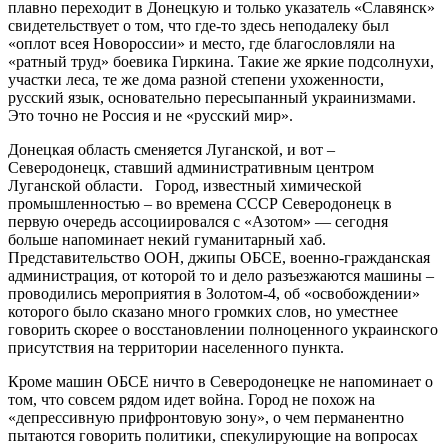
плавно переходит в Донецкую и только указатель «Славянск»
свидетельствует о том, что где-то здесь неподалеку был
«оплот всея Новороссии» и место, где благословляли на
«ратный труд» боевика Гиркина. Такие же яркие подсолнухи,
участки леса, те же дома разной степени ухоженности,
русский язык, основательно пересыпанный украинизмами.
Это точно не Россия и не «русский мир».
Донецкая область сменяется Луганской, и вот –
Северодонецк, ставший административным центром
Луганской области. Город, известный химической
промышленностью – во времена СССР Северодонецк в
первую очередь ассоциировался с «Азотом» — сегодня
больше напоминает некий гуманитарный хаб.
Представительство ООН, джипы ОБСЕ, военно-гражданская
администрация, от которой то и дело разъезжаются машины –
проводились мероприятия в Золотом-4, об «освобождении»
которого было сказано много громких слов, но уместнее
говорить скорее о восстановлении полноценного украинского
присутствия на территории населенного пункта.
Кроме машин ОБСЕ ничто в Северодонецке не напоминает о
том, что совсем рядом идет война. Город не похож на
«депрессивную прифронтовую зону», о чем перманентно
пытаются говорить политики, спекулирующие на вопросах