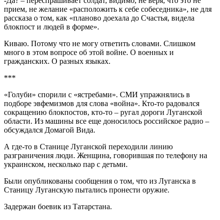
-Да? – переспрашивает солдат, видимо, не веря, что это не
прием, не желание «расположить к себе собеседника», не для
рассказа о том, как «планово доехала до Счастья, видела
блокпост и людей в форме».
Киваю. Потому что не могу ответить словами. Слишком
много в этом вопросе об этой войне. О военных и
гражданских. О разных языках.
***
«Голуби» спорили с «ястребами». СМИ упражнялись в
подборе эвфемизмов для слова «война». Кто-то радовался
сокращению блокпостов, кто-то – ругал дороги Луганской
области. Из машины все еще доносилось российское радио –
обсуждался Домагой Вида.
А где-то в Станице Луганской переходили линию
разграничения люди. Женщина, говорившая по телефону на
украинском, несколько пар с детьми.
Были опубликованы сообщения о том, что из Луганска в
Станицу Луганскую пытались пронести оружие.
Задержан боевик из Татарстана.