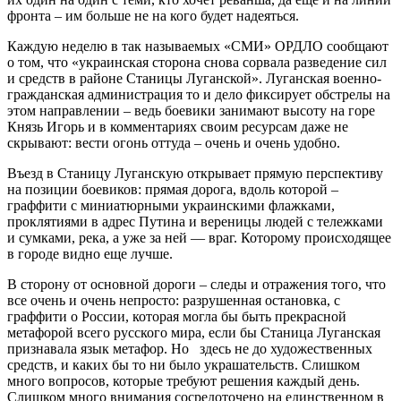
фронта – им больше не на кого будет надеяться.
Каждую неделю в так называемых «СМИ» ОРДЛО сообщают
о том, что «украинская сторона снова сорвала разведение сил
и средств в районе Станицы Луганской». Луганская военно-
гражданская администрация то и дело фиксирует обстрелы на
этом направлении – ведь боевики занимают высоту на горе
Князь Игорь и в комментариях своим ресурсам даже не
скрывают: вести огонь оттуда – очень и очень удобно.
Въезд в Станицу Луганскую открывает прямую перспективу
на позиции боевиков: прямая дорога, вдоль которой –
граффити с миниатюрными украинскими флажками,
проклятиями в адрес Путина и вереницы людей с тележками
и сумками, река, а уже за ней — враг. Которому происходящее
в городе видно еще лучше.
В сторону от основной дороги – следы и отражения того, что
все очень и очень непросто: разрушенная остановка, с
граффити о России, которая могла бы быть прекрасной
метафорой всего русского мира, если бы Станица Луганская
признавала язык метафор. Но здесь не до художественных
средств, и каких бы то ни было украшательств. Слишком
много вопросов, которые требуют решения каждый день.
Слишком много внимания сосредоточено на единственном в