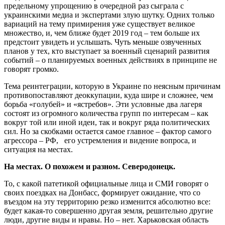
предельному упрощению в очередной раз сыграла с
украинскими медиа и экспертами злую шутку. Одних только
вариаций на тему примирения уже существует великое
множество, и, чем ближе будет 2019 год – тем больше их
предстоит увидеть и услышать. Чуть меньше озвученных
планов у тех, кто выступает за военный сценарий развития
событий – о планируемых военных действиях в принципе не
говорят громко.
Тема реинтеграции, которую в Украине по неясным причинам
противопоставляют деоккупации, куда шире и сложнее, чем
борьба «голубей» и «ястребов». Эти условные два лагеря
состоят из огромного количества групп по интересам – как
вокруг той или иной идеи, так и вокруг ряда политических
сил. Но за скобками остается самое главное – фактор самого
агрессора – РФ, его устремления и видение вопроса, и
ситуация на местах.
На местах. О похожем и разном. Северодонецк.
То, с какой патетикой официальные лица и СМИ говорят о
своих поездках на Донбасс, формирует ожидание, что со
въездом на эту территорию резко изменится абсолютно все:
будет какая-то совершенно другая земля, решительно другие
люди, другие виды и нравы. Но – нет. Харьковская область