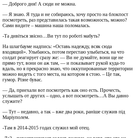
— Доброго дня! А сюди не можна.
— Я знаю. Я туда и не собираюсь, хочу просто на блокпост
посмотреть, раз представилась такая возможность, можно?
Сами видите – машина наша поломалась.
-Та дивіться звісно…Ви тут по роботі мабуть?
На шлагбауме надпись: «Оставь надежду, всяк сюда
входящий». Улыбаюсь, потом перестаю улыбаться, на что
солдат реагирует сразу же: — Ви не думайте, вони ще не
прямо тут, вони он аж там, — и показывает рукой куда-то
вдаль, но я прекрасно знаю, что оккупированные территории
можно видеть с того места, на котором я стою. – Це так,
гумор. Різне буває.
— Да, приехали вот посмотреть как оно есть. Прочесть,
услышать от других – одно, а вот посмотреть…А Вы давно
служите?
— Тут – недавно, а так – вже два роки, раніше служив під
Маріуполем.
-Там в 2014-2015 годах служил мой отец.