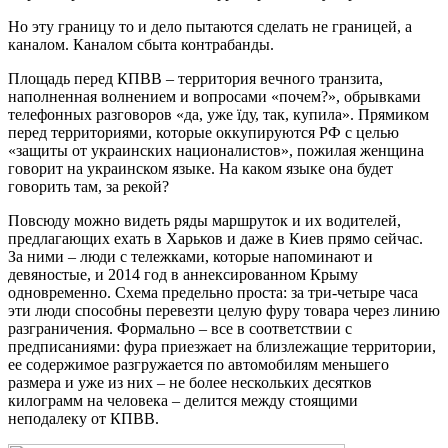
Но эту границу то и дело пытаются сделать не границей, а
каналом. Каналом сбыта контрабанды.
Площадь перед КПВВ – территория вечного транзита,
наполненная волнением и вопросами «почем?», обрывками
телефонных разговоров «да, уже їду, так, купила». Прямиком
перед территориями, которые оккупируются РФ с целью
«защиты от украинских националистов», пожилая женщина
говорит на украинском языке. На каком языке она будет
говорить там, за рекой?
Повсюду можно видеть ряды маршруток и их водителей,
предлагающих ехать в Харьков и даже в Киев прямо сейчас.
За ними – люди с тележками, которые напоминают и
девяностые, и 2014 год в аннексированном Крыму
одновременно. Схема предельно проста: за три-четыре часа
эти люди способны перевезти целую фуру товара через линию
разграничения. Формально – все в соответствии с
предписаниями: фура приезжает на близлежащие территории,
ее содержимое разгружается по автомобилям меньшего
размера и уже из них – не более нескольких десятков
килограмм на человека – делится между стоящими
неподалеку от КПВВ.