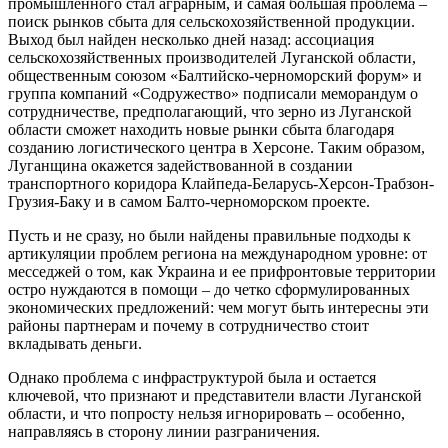
промышленного стал аграрным, и самая большая проблема –
поиск рынков сбыта для сельскохозяйственной продукции.
Выход был найден несколько дней назад: ассоциация
сельскохозяйственных производителей Луганской области,
общественным союзом «Балтийско-черноморский форум» и
группа компаний «Содружество» подписали меморандум о
сотрудничестве, предполагающий, что зерно из Луганской
области сможет находить новые рынки сбыта благодаря
созданию логистического центра в Херсоне. Таким образом,
Луганщина окажется задействованной в создании
транспортного коридора Клайпеда-Беларусь-Херсон-Трабзон-
Грузия-Баку и в самом Балто-черноморском проекте.
Пусть и не сразу, но были найдены правильные подходы к
артикуляции проблем региона на международном уровне: от
месседжей о том, как Украина и ее прифронтовые территории
остро нуждаются в помощи – до четко сформулированных
экономических предложений: чем могут быть интересны эти
районы партнерам и почему в сотрудничество стоит
вкладывать деньги.
Однако проблема с инфраструктурой была и остается
ключевой, что признают и представители власти Луганской
области, и что попросту нельзя игнорировать – особенно,
направляясь в сторону линии разграничения.