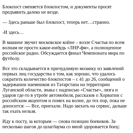
Блокпост сменяется блокпостом, и документы просят
предъявить далеко не везде.
— Здесь раньше был блокпост, теперь нет…странно.
-И здесь…
В машине звучит московское койне – возле Счастья по всем
волнам не просто какое-нибудь «ЛНР-фм», а полноценное
российское радио. Обсуждается финал Чемпионата мира по
футболу.
Все это складывается в причудливую мозаику из заявлений
первых лиц государства о том, как хорошо, что удалось
сократить количество блокпостов – с 41 до 26, сообщений о
задержании наемников из Татарстана на территории
Луганской области, знака с надписью «Счастье», лязга и
ударов где-то в утробе автомобиля, рассказов о Хорватии с
российским акцентом и помех на волне, до тех пор, пока не
доносится: — Все, приехали. Надо заехать на сервис, дальше
так ехать нельзя.
Иду к посту, за которым — снова позиции боевиков. За
несколько шагов до шлагбаума со мной здоровается боец: