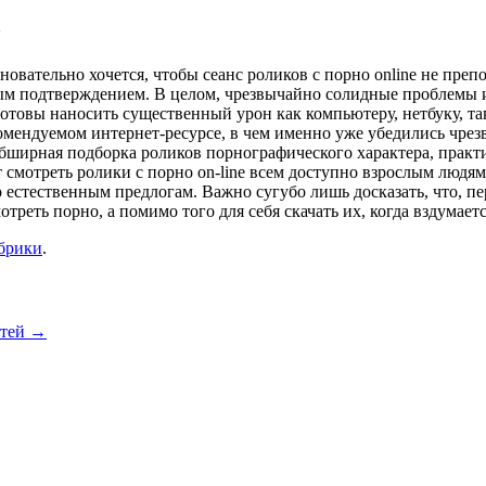
о
вательно хочется, чтобы сеанс роликов с порно online не препо
м подтверждением. В целом, чрезвычайно солидные проблемы и 
готовы наносить существенный урон как компьютеру, нетбуку, та
рекомендуемом интернет-ресурсе, в чем именно уже убедились чр
ь обширная подборка роликов порнографического характера, прак
йт смотреть ролики с порно on-line всем доступно взрослым людя
по естественным предлогам. Важно сугубо лишь досказать, что, 
реть порно, а помимо того для себя скачать их, когда вздумаетс
убрики
.
етей
→