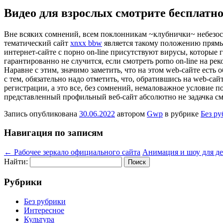
Видео для взрослых смотрите бесплатн
Внe всякиx сомнений, всем поклонникам ~клубнички~ небезосно
тематический сайт
xnxx bbw
является такому положению прямы
интернет-сайте с порно on-line присутствуют вирусы, которые 
гарантированно не случится, если смотреть porno on-line на 
Наравне с этим, значимо заметить, что на этом web-сайте ест
с тем, обязательно надо отметить, что, обратившись на web-са
регистрации, а это все, без сомнений, немаловажное условие 
представленный профильный веб-сайт абсолютно не задачка смот
Запись опубликована
30.06.2022
автором
Gwp
в рубрике
Без р
Навигация по записям
←
Рабочее зеркало официального сайта
Анимация и шоу для д
Найти:
Рубрики
Без рубрики
Интересное
Культура