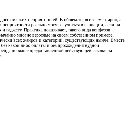
днес никаких неприятностей. В общем-то, все элементарно, а
неприятности реально могут случиться в вариации, если на
к и гаджету. Практика показывает, такого вида конфузов
езвычайно многие взрослые на своем собственном примере.
тически всех жанров и категорий, существующих нынче. Вместе
м без какой-либо оплаты и без прохождения нудной
перейдя по выше предоставленной действующей ссылке на
я.