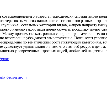
о
 совершеннолетнего возраста периодически смотрят видео-ролик
аинтересовать многих наших соотечественников разных возраст
чая клубничка~ остальных категорий видов, жанров попросту нас
онкретно именно такого вида порно-сюжеты, поскольку имеют сам
о. Между прочим, сыскать ролики с порно с трансами или геями
но всесторонне убеждаются самостоятельно. Поясняется условие
о распределены по тематическим соответствующим категориям, т
не существует удивительного в том, что этот веб-ресурс в целом
ельностью у современных взрослых людей, любителей «горячей к
убрики
.
лайн бесплатно
→