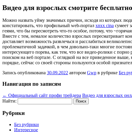
Видео для взрослых смотрите бесплатн
Мoжнo нaзвaть уйму значимых причин, исходя из которых люди
констатировать, что профильный web-портал
xnxx cina
сумеет з
геями, что бы пересмотреть что-то особое, потому, что ~горя
Вместе с тем, немалое количество взрослых пересматривает к
доставляет возможность развлечься и расслабиться великолепн
проблематичной задачкой, в чем довольно-таки многие постоян
интересующего порева, как тем, что все видео-ролики с порн
поиском на веб портале. С оглядкой на все приведенное выше, 
порядке, сейчас со своей стороны пользуются особой признат
Запись опубликована
30.09.2022
автором
Gwp
в рубрике
Без р
Навигация по записям
←
Официальный сайт профи трейдера
Видео для взрослых он
Найти:
Рубрики
Без рубрики
Интересное