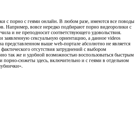
и с порно с геями онлайн. В любом разе, имеются все поводы
ов. Например, вовсе нередко подбирают порно видеоролики с
кучила и не преподносит соответствующего удовольствия.
и заявленную сексуальную ориентацию, а данное videos
 на представленном выше web-портале абсолютно не является
 фактического отсутствия затруднений с выбором
очно так же и удобной возможностью воспользоваться быстрым
, и порно-сюжеты здесь, включительно и с геями в отдельном
лубнички».