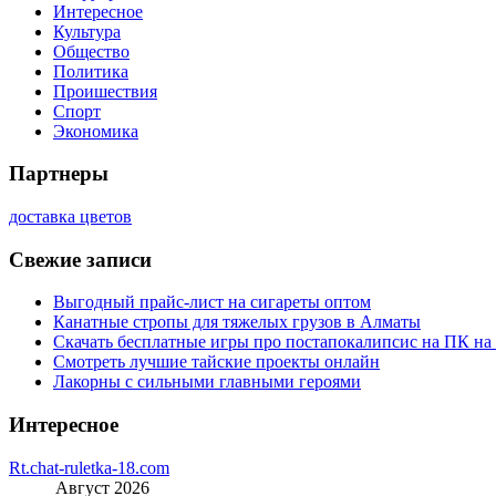
Интересное
Культура
Общество
Политика
Проишествия
Спорт
Экономика
Партнеры
доставка цветов
Свежие записи
Выгодный прайс-лист на сигареты оптом
Канатные стропы для тяжелых грузов в Алматы
Скачать бесплатные игры про постапокалипсис на ПК на
Смотреть лучшие тайские проекты онлайн
Лакорны с сильными главными героями
Интересное
Rt.chat-ruletka-18.com
Август 2026