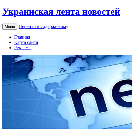
Украинская лента новостей
Перейти к содержимому
Меню
Главная
Карта сайта
Реклама