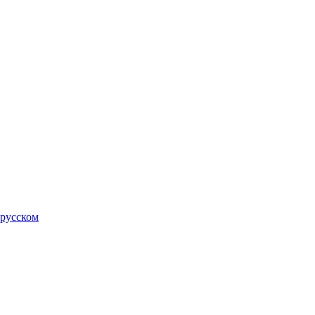
 русском