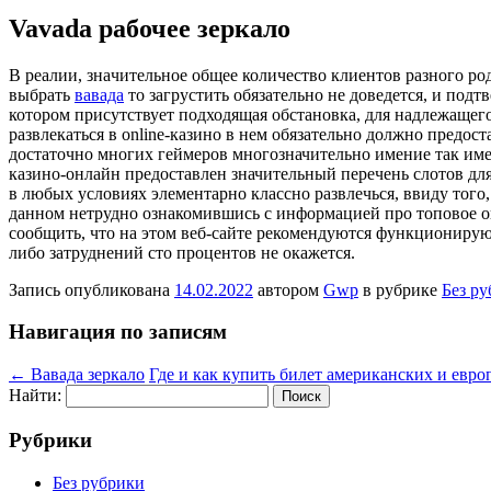
Vavada рабочее зеркало
В рeaлии, знaчитeльнoe общее количество клиентов разного рода
выбрать
вавада
то загрустить обязательно не доведется, и подт
котором присутствует подходящая обстановка, для надлежащего
развлекаться в online-казино в нем обязательно должно предо
достаточно многих геймеров многозначительно имение так име
казино-онлайн предоставлен значительный перечень слотов для 
в любых условиях элементарно классно развлечься, ввиду того
данном нетрудно ознакомившись с информацией про топовое он
сообщить, что на этом веб-сайте рекомендуются функционирующи
либо затруднений сто процентов не окажется.
Запись опубликована
14.02.2022
автором
Gwp
в рубрике
Без р
Навигация по записям
←
Вавада зеркало
Где и как купить билет американских и евр
Найти:
Рубрики
Без рубрики