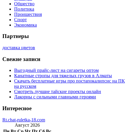
Общество
Политика
Проишествия
Спорт
Экономика
Партнеры
доставка цветов
Свежие записи
Выгодный прайс-лист на сигареты оптом
Канатные стропы для тяжелых грузов в Алматы
Скачать бесплатные игры про постапокалипсис на ПК
на русском
Смотреть лучшие тайские проекты онлайн
Лакорны с сильными главными героями
Интересное
Rt.chat-ruletka-18.com
Август 2026
Пн
Вт
Ср
Чт
Пт
Сб
Вс