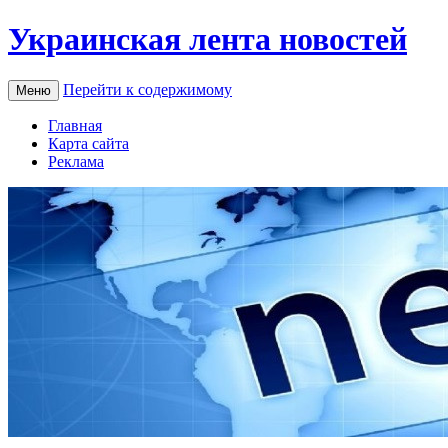
Украинская лента новостей
Перейти к содержимому
Меню
Главная
Карта сайта
Реклама