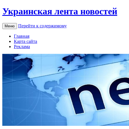
Украинская лента новостей
Перейти к содержимому
Меню
Главная
Карта сайта
Реклама