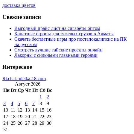
доставка цветов
Свежие записи
Выгодный прайс-лист на сигареты оптом
Канатные стропы для тяжелых грузов в Алматы
Скачать бесплатные игры про постапокалипсис на ПК
на русском
Смотреть лучшие тайские проекты онлайн
Лакорны с сильными главными героями
Интересное
Rt.chat-ruletka-18.com
Август 2026
Пн
Вт
Ср
Чт
Пт
Сб
Вс
1
2
3
4
5
6
7
8
9
10
11
12
13
14
15
16
17
18
19
20
21
22
23
24
25
26
27
28
29
30
31