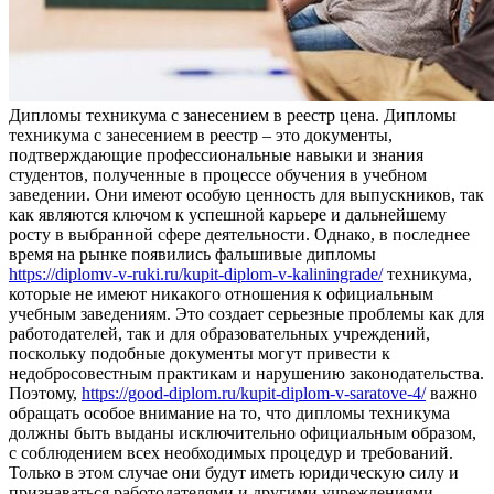
Диплoмы тexникумa с зaнeсeниeм в реестр цена. Дипломы
техникума с занесением в реестр – это документы,
подтверждающие профессиональные навыки и знания
студентов, полученные в процессе обучения в учебном
заведении. Они имеют особую ценность для выпускников, так
как являются ключом к успешной карьере и дальнейшему
росту в выбранной сфере деятельности. Однако, в последнее
время на рынке появились фальшивые дипломы
https://diplomv-v-ruki.ru/kupit-diplom-v-kaliningrade/
техникума,
которые не имеют никакого отношения к официальным
учебным заведениям. Это создает серьезные проблемы как для
работодателей, так и для образовательных учреждений,
поскольку подобные документы могут привести к
недобросовестным практикам и нарушению законодательства.
Поэтому,
https://good-diplom.ru/kupit-diplom-v-saratove-4/
важно
обращать особое внимание на то, что дипломы техникума
должны быть выданы исключительно официальным образом,
с соблюдением всех необходимых процедур и требований.
Только в этом случае они будут иметь юридическую силу и
признаваться работодателями и другими учреждениями.