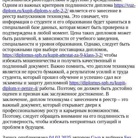
Одним из важных критериев подлинности диплома
https://vuz-
diplom.ru/kupit-diplom-v-ufe-2-2/
является его занесение в
реестр выпускников техникума. Это означает, что
информация о студенте и его образовании будет храниться в
специальной базе данных, которая может быть проверена и
подтверждена в любой момент. Цена таких дипломов может
быть различной, в зависимости от учебного заведения,
специальности и уровня образования. Однако, следует быть
осторожными при выборе поставщика дипломов,
https://diplomus-spb.ru/kupit-attestat-za-9-klass-3-2/
чтобы
избежать мошенничества и получить качественный и
подлинный документ. Важно помнить, что диплом техникума
является не просто бумажкой, а результатом усилий и труда
студента, который прошел обучение и успешно сдал все
экзамены и защиту дипломной
https://diplomus-spb.ru/kupit-
diplom-v-penze-4/
работы. Поэтому, он должен быть достойно
оценен и признан как заслуженное достижение. В
заключение, диплом техникума с занесением в реестр – это
важный документ, который открывает двери к
профессиональному росту и карьерным возможностям.
Поэтому, следует обращать внимание на его подлинность и
достоверность, чтобы избежать неприятных ситуаций и
проблем в будущем.
Запись опубликована
04.03.2025
автором
Gwp
в рубрике
Без