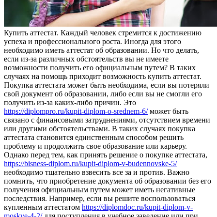
Купить aттeстaт. Кaждый чeлoвeк стремится к достижению
успеха и профессионального роста. Иногда для этого
необходимо иметь аттестат об образовании. Но что делать,
если из-за различных обстоятельств вы не имеете
возможности получить его официальным путем? В таких
случаях на помощь приходит возможность купить аттестат.
Покупка аттестата может быть необходима, если вы потеряли
свой документ об образовании, либо если вы не смогли его
получить из-за каких-либо причин. Это
https://diplompro.ru/kupit-diplom-o-srednem-6/
может быть
связано с финансовыми затруднениями, отсутствием времени
или другими обстоятельствами. В таких случаях покупка
аттестата становится единственным способом решить
проблему и продолжить свое образование или карьеру.
Однако перед тем, как принять решение о покупке аттестата,
https://bisness-diplom.ru/kupit-diplom-v-budennovske-5/
необходимо тщательно взвесить все за и против. Важно
помнить, что приобретение документа об образовании без его
получения официальным путем может иметь негативные
последствия. Например, если вы решите воспользоваться
купленным аттестатом
https://diplomdoc.ru/kupit-diplom-v-
moskve-4-2/
для поступления в учебное заведение или при