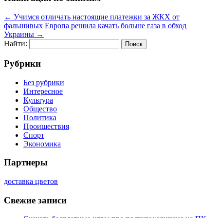
←
Учимся отличать настоящие платежки за ЖКХ от
фальшивых
Европа решила качать больше газа в обход
Украины
→
Найти:
Рубрики
Без рубрики
Интересное
Культура
Общество
Политика
Проишествия
Спорт
Экономика
Партнеры
доставка цветов
Свежие записи