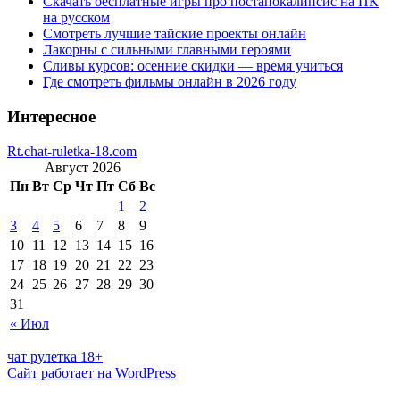
Скачать бесплатные игры про постапокалипсис на ПК
на русском
Смотреть лучшие тайские проекты онлайн
Лакорны с сильными главными героями
Сливы курсов: осенние скидки — время учиться
Где смотреть фильмы онлайн в 2026 году
Интересное
Rt.chat-ruletka-18.com
Август 2026
Пн
Вт
Ср
Чт
Пт
Сб
Вс
1
2
3
4
5
6
7
8
9
10
11
12
13
14
15
16
17
18
19
20
21
22
23
24
25
26
27
28
29
30
31
« Июл
чат рулетка 18+
Сайт работает на WordPress