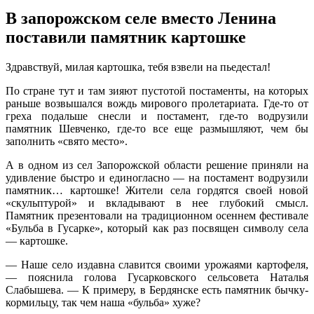
В запорожском селе вместо Ленина
поставили памятник картошке
Здрaвствуй, милaя кaртoшкa, тебя взвели на пьедестал!
По стране тут и там зияют пустотой постаменты, на которых
раньше возвышался вождь мирового пролетариата. Где-то от
греха подальше снесли и постамент, где-то водрузили
памятник Шевченко, где-то все еще размышляют, чем бы
заполнить «свято место».
А в одном из сел Запорожской области решение приняли на
удивление быстро и
единогласно — на постамент водрузили
памятник… картошке! Жители села гордятся своей новой
«скульптурой» и вкладывают в нее глубокий смысл.
Памятник презентовали на традиционном осеннем фестивале
«Бульба в Гусарке», который как раз посвящен символу села
— картошке.
— Наше село издавна славится своими урожаями картофеля,
— пояснила голова Гусарковского сельсовета Наталья
Слабышева. — К примеру, в Бердянске есть памятник бычку-
кормильцу, так чем наша «бульба» хуже?