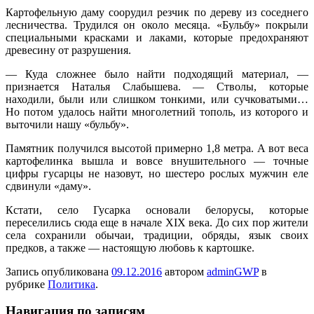
Картофельную даму соорудил резчик по дереву из соседнего
лесничества. Трудился он около месяца. «Бульбу» покрыли
специальными красками и лаками, которые предохраняют
древесину от разрушения.
— Куда сложнее было найти подходящий материал, —
признается Наталья Слабышева. — Стволы, которые
находили, были или слишком тонкими, или сучковатыми…
Но потом удалось найти многолетний тополь, из которого и
выточили нашу «бульбу».
Памятник получился высотой примерно 1,8 метра. А вот веса
картофелинка вышла и вовсе внушительного — точные
цифры гусарцы не назовут, но шестеро рослых мужчин еле
сдвинули «даму».
Кстати, село Гусарка основали белорусы, которые
переселились сюда еще в начале XIX века. До сих пор жители
села сохранили обычаи, традиции, обряды, язык своих
предков, а также — настоящую любовь к картошке.
Запись опубликована
09.12.2016
автором
adminGWP
в
рубрике
Политика
.
Навигация по записям